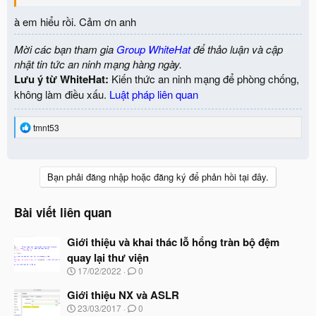
trả về. Khi chương trình thực hiện lệnh ret thì sẽ nhảy tới vùng
à em hiểu rồi. Cảm ơn anh
XXXX.
Đấy là bản chất của điều khiển chương trình
Mời các bạn tham gia
Group WhiteHat
để thảo luận và cập
nhật tin tức an ninh mạng hàng ngày.
Lưu ý từ WhiteHat:
Kiến thức an ninh mạng để phòng chống,
không làm điều xấu.
Luật pháp liên quan
R
tmnt53
e
a
c
t
Bạn phải đăng nhập hoặc đăng ký để phản hồi tại đây.
i
o
n
Bài viết liên quan
s
:
Giới thiệu và khai thác lỗ hổng tràn bộ đệm
quay lại thư viện
N
17/02/2022
0
g
à
Giới thiệu NX và ASLR
y
N
23/03/2017
0
b