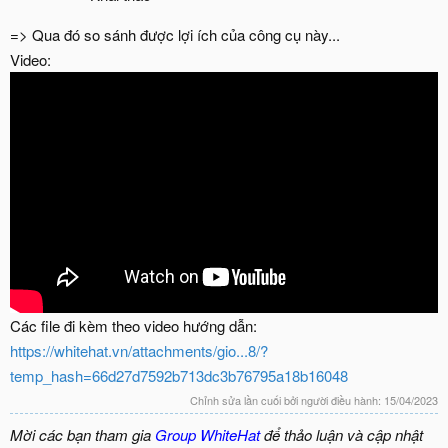
=> Qua đó so sánh được lợi ích của công cụ này...
Video:
Các file đi kèm theo video hướng dẫn:
https://whitehat.vn/attachments/gio...8/?
temp_hash=66d27d7592b713dc3b76795a18b16048
Chỉnh sửa lần cuối bởi người điều hành:
15/04/2023
Mời các bạn tham gia
Group WhiteHat
để thảo luận và cập nhật