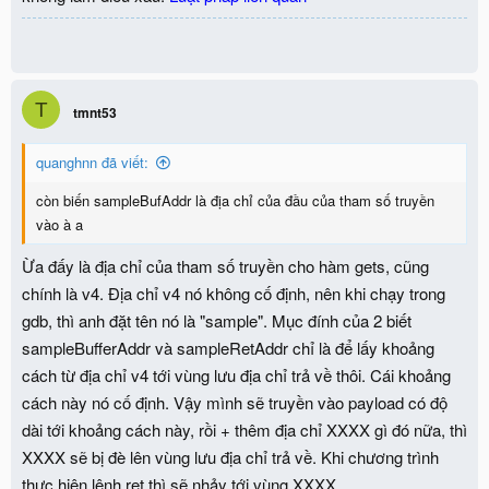
T
tmnt53
quanghnn đã viết:
còn biến sampleBufAddr là địa chỉ của đầu của tham số truyền
vào à a
Ừa đấy là địa chỉ của tham số truyền cho hàm gets, cũng
chính là v4. Địa chỉ v4 nó không cố định, nên khi chạy trong
gdb, thì anh đặt tên nó là "sample". Mục đính của 2 biết
sampleBufferAddr và sampleRetAddr chỉ là để lấy khoảng
cách từ địa chỉ v4 tới vùng lưu địa chỉ trả về thôi. Cái khoảng
cách này nó cố định. Vậy mình sẽ truyền vào payload có độ
dài tới khoảng cách này, rồi + thêm địa chỉ XXXX gì đó nữa, thì
XXXX sẽ bị đè lên vùng lưu địa chỉ trả về. Khi chương trình
thực hiện lệnh ret thì sẽ nhảy tới vùng XXXX.