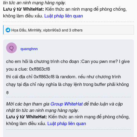
tin tức an ninh mạng hàng ngày.
Lưu ý từ WhiteHat:
Kiến thức an ninh mạng để phòng chống,
không làm điều xấu.
Luật pháp liên quan
R
Họa Đấu
,
MinhMy
,
vipbn90a3
and 3 others
e
a
c
Q
quanghnn
t
i
o
cho em hỏi là chương trình cho đoạn :Can you pwn me? I give
n
you a clue: 0xff863cf8
s
:
thì cái địa chỉ 0xff863cf8 là random. nếu như chương trình
chạy tại địa chỉ này nghĩa là chạy lệnh trong buffer phải không
ạ
Mời các bạn tham gia
Group WhiteHat
để thảo luận và cập
nhật tin tức an ninh mạng hàng ngày.
Lưu ý từ WhiteHat:
Kiến thức an ninh mạng để phòng chống,
không làm điều xấu.
Luật pháp liên quan