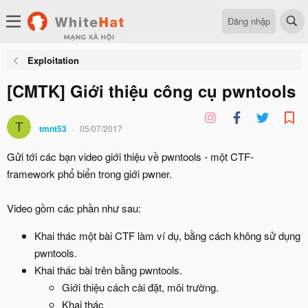
Đăng nhập
Exploitation
[CMTK] Giới thiệu công cụ pwntools
T
tmnt53
05/07/2017
Gửi tới các bạn video giới thiệu về pwntools - một CTF-
framework phổ biển trong giới pwner.
Video gồm các phần như sau:
Khai thác một bài CTF làm ví dụ, bằng cách không sử dụng
pwntools.
Khai thác bài trên bằng pwntools.
Giới thiệu cách cài đặt, môi trường.
Khai thác