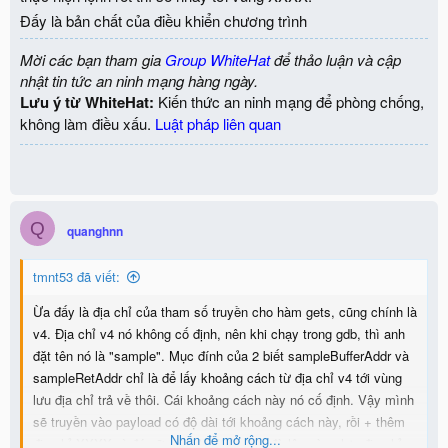
Đấy là bản chất của điều khiển chương trình
Mời các bạn tham gia
Group WhiteHat
để thảo luận và cập
nhật tin tức an ninh mạng hàng ngày.
Lưu ý từ WhiteHat:
Kiến thức an ninh mạng để phòng chống,
không làm điều xấu.
Luật pháp liên quan
Q
quanghnn
tmnt53 đã viết:
Ừa đấy là địa chỉ của tham số truyền cho hàm gets, cũng chính là
v4. Địa chỉ v4 nó không cố định, nên khi chạy trong gdb, thì anh
đặt tên nó là "sample". Mục đính của 2 biết sampleBufferAddr và
sampleRetAddr chỉ là để lấy khoảng cách từ địa chỉ v4 tới vùng
lưu địa chỉ trả về thôi. Cái khoảng cách này nó cố định. Vậy mình
sẽ truyền vào payload có độ dài tới khoảng cách này, rồi + thêm
Nhấn để mở rộng...
địa chỉ XXXX gì đó nữa, thì XXXX sẽ bị đè lên vùng lưu địa chỉ