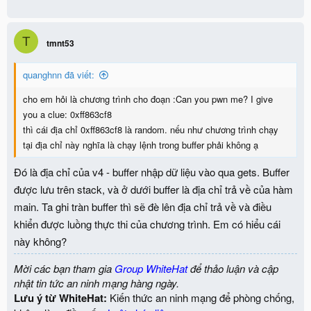
T
tmnt53
quanghnn đã viết:
cho em hỏi là chương trình cho đoạn :Can you pwn me? I give
you a clue: 0xff863cf8
thì cái địa chỉ 0xff863cf8 là random. nếu như chương trình chạy
tại địa chỉ này nghĩa là chạy lệnh trong buffer phải không ạ
Đó là địa chỉ của v4 - buffer nhập dữ liệu vào qua gets. Buffer
được lưu trên stack, và ở dưới buffer là địa chỉ trả về của hàm
main. Ta ghi tràn buffer thì sẽ đè lên địa chỉ trả về và điều
khiển được luồng thực thi của chương trình. Em có hiểu cái
này không?
Mời các bạn tham gia
Group WhiteHat
để thảo luận và cập
nhật tin tức an ninh mạng hàng ngày.
Lưu ý từ WhiteHat:
Kiến thức an ninh mạng để phòng chống,