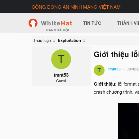
CỘNG ĐỒNG AN NINH MẠNG VIỆT NAM
TIN TỨC
THÀNH VI
Thảo luận
Exploitation
Giới thiệu lỗ
T
tmnt53
08/02/
T
tmnt53
Guest
Giới thiệu:
lỗi format
crash chương trình, và