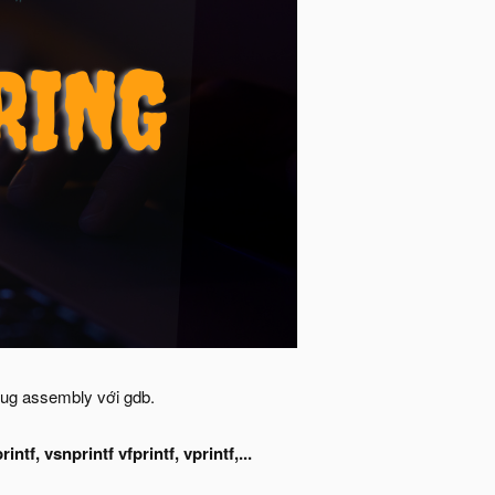
ebug assembly với gdb.
rintf, vsnprintf vfprintf, vprintf,...