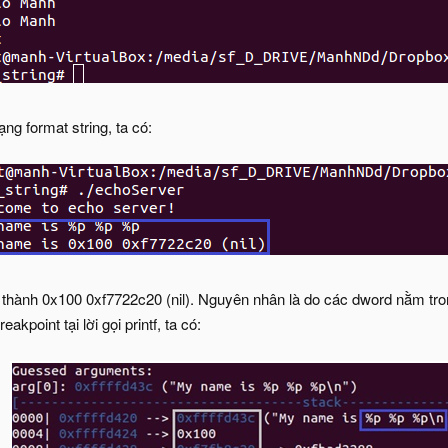
g format string, ta có:
ành 0x100 0xf7722c20 (nil). Nguyên nhân là do các dword nằm trong s
akpoint tại lời gọi printf, ta có: