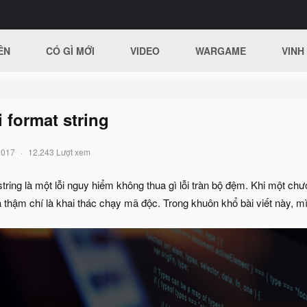
ÊN
CÓ GÌ MỚI
VIDEO
WARGAME
VINH
i format string
2017
12.243 Lượt xem
 string là một lỗi nguy hiểm không thua gì lỗi tràn bộ đệm. Khi một chươ
 thậm chí là khai thác chạy mã độc. Trong khuôn khổ bài viết này, mình