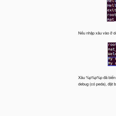
Nếu nhập xâu vào ở dạn
Xâu %p%p%p đã biến th
debug (có peda), đặt bre