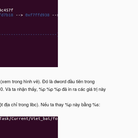
 (xem trong hình vẽ). Đó là dword đầu tiên trong
x0. Và ta nhận thấy, %p %p %p đã in ra các giá trị này
ột địa chỉ trong libc). Nếu ta thay %p này bằng %s: