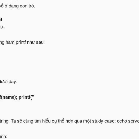
số ở dạng con trỏ.
g
ụ.
ng hàm printf như sau:
ưới đây:
tf(name); printf("
tring. Ta sẽ cùng tìm hiểu cụ thể hơn qua một study case: echo serve
ình: