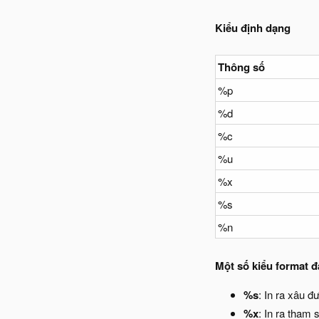
Kiểu định dạng
Thông số
%p
%d
%c
%u
%x
%s
%n
Một số kiểu format đ
%s
: In ra xâu đ
%x
: In ra tham 