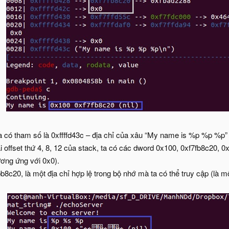
, ta có tham số là 0xffffd43c – địa chỉ của xâu “My name is %p %p %p”
ại offset thứ 4, 8, 12 của stack, ta có các dword 0x100, 0xf7fb8c20, 0
tương ứng với 0x0).
b8c20, là một địa chỉ hợp lệ trong bộ nhớ mà ta có thể truy cập (là m