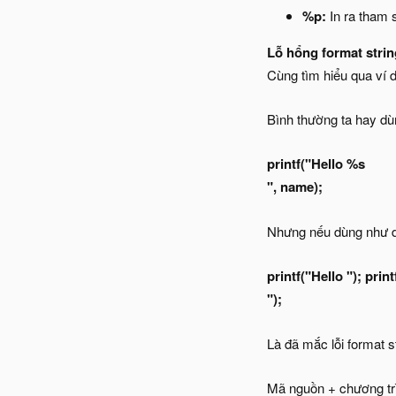
%p:
In ra tham 
Lỗ hổng format strin
Cùng tìm hiểu qua ví d
Bình thường ta hay dù
printf("Hello %s
", name);
Nhưng nếu dùng như d
printf("Hello "); prin
");
Là đã mắc lỗi format s
Mã nguồn + chương tr