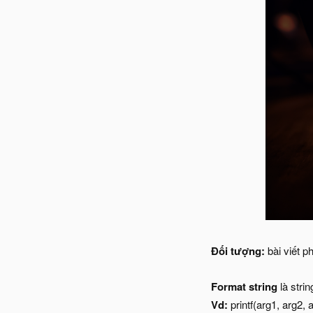
Đối tượng:
bài viết p
Format string
là stri
Vd:
printf(arg1, arg2, 