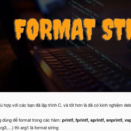
hù hợp với các bạn đã lập trình C, và tốt hơn là đã có kinh nghiệm d
ng dùng để format trong các hàm:
printf, fprintf, sprintf, snprintf, vsp
arg3,…) thì arg1 là format string