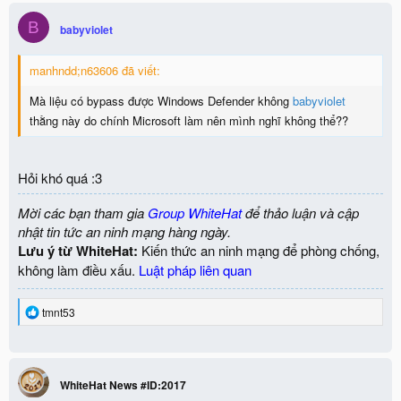
B
babyviolet
manhndd;n63606 đã viết:
Mà liệu có bypass được Windows Defender không
babyviolet
thằng này do chính Microsoft làm nên mình nghĩ không thể??
Hỏi khó quá :3
Mời các bạn tham gia
Group WhiteHat
để thảo luận và cập
nhật tin tức an ninh mạng hàng ngày.
Lưu ý từ WhiteHat:
Kiến thức an ninh mạng để phòng chống,
không làm điều xấu.
Luật pháp liên quan
R
tmnt53
e
a
c
t
i
WhiteHat News #ID:2017
o