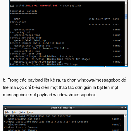
b. Trong các payload liệt kê ra, ta chọn windows/messagebox để
file mã độc chỉ biểu diễn một thao tác đơn giản là bật lên một
messagebox: set payload windows/messagebox