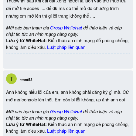
Thuownhf sau khi cài đặt xong người ta luôn vào thư mục lưu
để mở file acces .... để đk ms có thẻ mở đc chương trình
nhưng em mở lên thì gi lỗi trang không thể ....
Mời các bạn tham gia
Group WhiteHat
để thảo luận và cập
nhật tin tức an ninh mạng hàng ngày.
Lưu ý từ WhiteHat:
Kiến thức an ninh mạng để phòng chống,
không làm điều xấu.
Luật pháp liên quan
T
tmnt53
Anh không hiểu lỗi của em, anh không phải đăng ký gì mà. Cứ
mở msfconsole lên thôi. Em còn bị lỗi không, up ảnh anh coi
Mời các bạn tham gia
Group WhiteHat
để thảo luận và cập
nhật tin tức an ninh mạng hàng ngày.
Lưu ý từ WhiteHat:
Kiến thức an ninh mạng để phòng chống,
không làm điều xấu.
Luật pháp liên quan