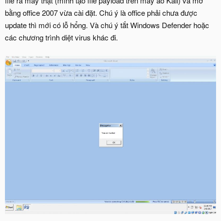
file ra máy thật (mình tạo file payload trên máy ảo Kali) và mở
bằng office 2007 vừa cài đặt. Chú ý là office phải chưa được
update thì mới có lỗ hổng. Và chú ý tắt Windows Defender hoặc
các chương trình diệt virus khác đi.