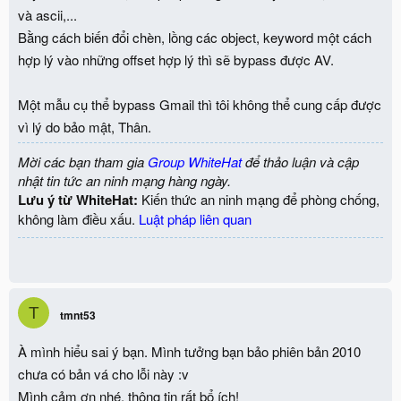
và ascii,...
Bằng cách biến đổi chèn, lồng các object, keyword một cách
hợp lý vào những offset hợp lý thì sẽ bypass được AV.
Một mẫu cụ thể bypass Gmail thì tôi không thể cung cấp được
vì lý do bảo mật, Thân.
Mời các bạn tham gia
Group WhiteHat
để thảo luận và cập
nhật tin tức an ninh mạng hàng ngày.
Lưu ý từ WhiteHat:
Kiến thức an ninh mạng để phòng chống,
không làm điều xấu.
Luật pháp liên quan
T
tmnt53
À mình hiểu sai ý bạn. Mình tưởng bạn bảo phiên bản 2010
chưa có bản vá cho lỗi này :v
Mình cảm ơn nhé, thông tin rất bổ ích!