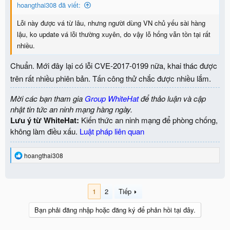
hoangthai308 đã viết:
s
:
Lỗi này được vá từ lâu, nhưng người dùng VN chủ yếu sài hàng
lậu, ko update vá lỗi thường xuyên, do vậy lỗ hổng vẫn tồn tại rất
nhiều.
Chuẩn. Mới đây lại có lỗi CVE-2017-0199 nữa, khai thác được
trên rất nhiều phiên bản. Tấn công thử chắc được nhiều lắm.
Mời các bạn tham gia
Group WhiteHat
để thảo luận và cập
nhật tin tức an ninh mạng hàng ngày.
Lưu ý từ WhiteHat:
Kiến thức an ninh mạng để phòng chống,
không làm điều xấu.
Luật pháp liên quan
R
hoangthai308
e
a
c
t
1
2
Tiếp
i
o
Bạn phải đăng nhập hoặc đăng ký để phản hồi tại đây.
n
s
: