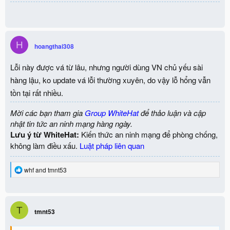
H
hoangthai308
Lỗi này được vá từ lâu, nhưng người dùng VN chủ yếu sài
hàng lậu, ko update vá lỗi thường xuyên, do vậy lỗ hổng vẫn
tồn tại rất nhiều.
Mời các bạn tham gia
Group WhiteHat
để thảo luận và cập
nhật tin tức an ninh mạng hàng ngày.
Lưu ý từ WhiteHat:
Kiến thức an ninh mạng để phòng chống,
không làm điều xấu.
Luật pháp liên quan
R
whf
and
tmnt53
e
a
c
t
T
i
tmnt53
o
n