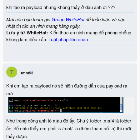
n
khi tạo ra payload nhưng không thấy ở đâu anh ơi ???
s
:
Mời các bạn tham gia
Group WhiteHat
để thảo luận và cập
nhật tin tức an ninh mạng hàng ngày.
Lưu ý từ WhiteHat:
Kiến thức an ninh mạng để phòng chống,
không làm điều xấu.
Luật pháp liên quan
T
tmnt53
Khi em tạo ra payload nó sẽ hiện đường dẫn của payload ra
mà.
Như trong dòng anh tô màu đỏ ấy. Chú ý folder .msf4 là folder
ẩn, để nhìn thấy em phải ls /root/ -a (thêm tham số -a) thì mới
thấy được