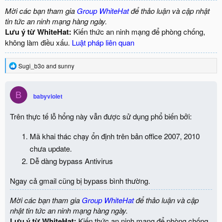
Mời các bạn tham gia
Group WhiteHat
để thảo luận và cập nhật
tin tức an ninh mạng hàng ngày.
Lưu ý từ WhiteHat:
Kiến thức an ninh mạng để phòng chống,
không làm điều xấu.
Luật pháp liên quan
R
Sugi_b3o
and
sunny
e
a
c
B
babyviolet
t
i
o
Trên thực tế lỗ hổng này vẫn được sử dụng phổ biến bởi:
n
s
Mã khai thác chạy ổn định trên bản office 2007, 2010
:
chưa update.
Dễ dàng bypass Antivirus
Ngay cả gmail cũng bị bypass bình thường.
Mời các bạn tham gia
Group WhiteHat
để thảo luận và cập
nhật tin tức an ninh mạng hàng ngày.
Lưu ý từ WhiteHat:
Kiến thức an ninh mạng để phòng chống,