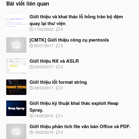
Bài viết liên quan
Giới thiệu và khai thác lỗ hổng tràn bộ đệm
quay lại thư viện
N
17/02/2022
0
g
à
[CMTK] Giới thiệu công cụ pwntools
y
N
05/07/2017
5
b
g
ắ
à
t
Giới thiệu NX và ASLR
y
đ
b
N
23/03/2017
0
ầ
ắ
g
u
t
à
đ
Giới thiệu lỗi format string
y
ầ
b
N
08/02/2017
2
u
ắ
g
t
à
đ
Giới thiệu kỹ thuật khai thác exploit Heap
y
ầ
b
Spray.
u
ắ
N
14/05/2015
1
t
g
đ
à
Giới thiệu phân tích file văn bản Office và PDF.
ầ
y
N
u
19/02/2015
0
b
g