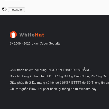
ắ
à
t
y
T
đ
metasploit
b
ầ
h
ắ
u
t
ẻ
đ
ầ
u
@ 2009 -
2026
Bkav Cyber Security
Chịu trách nhiệm nội dung: NGUYỄN THẢO DIỄM HẰNG
Địa chỉ: Tầng 2, Tòa nhà HH1, Đường Dương Đình Nghệ, Phường Cầu 
Giấy phép thiết lập mạng xã hội số 355/GP-BTTTT do Bộ Thông tin và
Ghi rõ 'nguồn Bkav' khi phát hành lại thông tin từ Website này