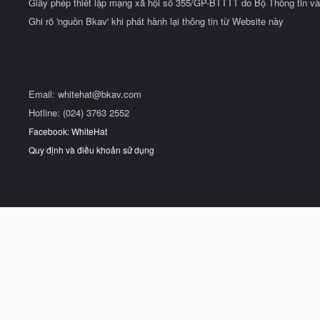
Giấy phép thiết lập mạng xã hội số 355/GP-BTTTT do Bộ Thông tin và
Ghi rõ 'nguồn Bkav' khi phát hành lại thông tin từ Website này
Email:
whitehat@bkav.com
Hotline: (024) 3763 2552
Facebook: WhiteHat
Quy định và điều khoản sử dụng