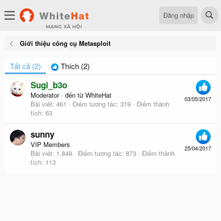
Đăng nhập
Giới thiệu công cụ Metasploit
Tất cả
(2)
Thích
(2)
Sugi_b3o
Moderator
·
đến từ
WhiteHat
03/05/2017
Bài viết
461
Điểm tương tác
319
Điểm thành
tích
63
sunny
VIP Members
25/04/2017
Bài viết
1.849
Điểm tương tác
873
Điểm thành
tích
113