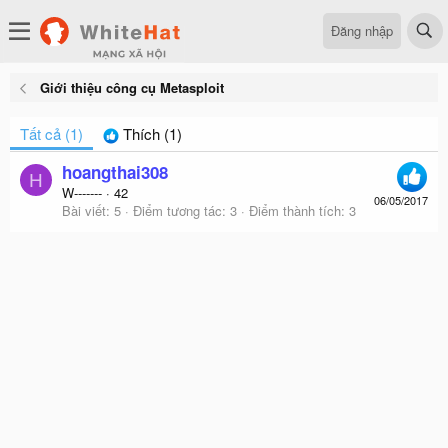
Đăng nhập
Giới thiệu công cụ Metasploit
Tất cả
(1)
Thích
(1)
hoangthai308
H
W-------
·
42
06/05/2017
Bài viết
5
Điểm tương tác
3
Điểm thành tích
3