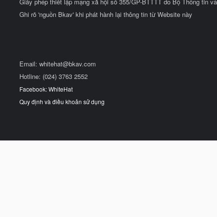
Giấy phép thiết lập mạng xã hội số 355/GP-BTTTT do Bộ Thông tin và
Ghi rõ 'nguồn Bkav' khi phát hành lại thông tin từ Website này
Email:
whitehat@bkav.com
Hotline: (024) 3763 2552
Facebook: WhiteHat
Quy định và điều khoản sử dụng