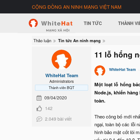
CỘNG ĐỒNG AN NINH MẠNG VIỆT NAM
TIN TỨC
THÀNH VI
Thảo luận
Tin tức An ninh mạng
11 lỗ hổng n
WhiteHat Team
WhiteHat Team
Administrators
Một loạt lỗ hổng bả
Thành viên BQT
Node.js, khiến hàng 
09/04/2020
toàn.
142
Theo công bố mới nhất
2.049 bài viết
ngại, toàn bộ các lỗi
hình bảo mật cốt lõi 
yếu từ 9.1 đến 10.0. 