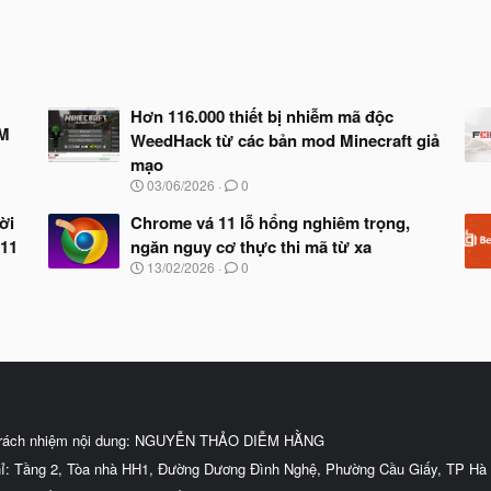
Hơn 116.000 thiết bị nhiễm mã độc
EM
WeedHack từ các bản mod Minecraft giả
mạo
N
03/06/2026
0
g
à
ời
Chrome vá 11 lỗ hổng nghiêm trọng,
y
 11
ngăn nguy cơ thực thi mã từ xa
b
N
13/02/2026
0
ắ
g
t
à
đ
y
ầ
b
u
ắ
t
đ
ầ
u
trách nhiệm nội dung: NGUYỄN THẢO DIỄM HẰNG
hỉ: Tầng 2, Tòa nhà HH1, Đường Dương Đình Nghệ, Phường Cầu Giấy, TP Hà 