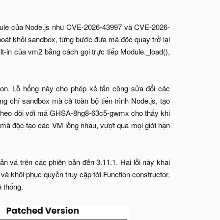
module của Node.js như CVE-2026-43997 và CVE-2026-
 thoát khỏi sandbox, từng bước đưa mã độc quay trở lại
-in của vm2 bằng cách gọi trực tiếp Module._load(),
ion. Lỗ hổng này cho phép kẻ tấn công sửa đổi các
g chỉ sandbox mà cả toàn bộ tiến trình Node.js, tạo
ợc theo dõi với mã GHSA-8hg8-63c5-gwmx cho thấy khi
ép mã độc tạo các VM lồng nhau, vượt qua mọi giới hạn
 vá trên các phiên bản đến 3.11.1. Hai lỗi này khai
 và khôi phục quyền truy cập tới Function constructor,
ệ thống.