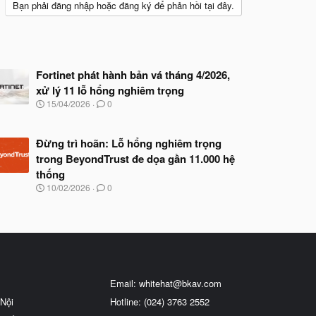
Bạn phải đăng nhập hoặc đăng ký để phản hồi tại đây.
Fortinet phát hành bản vá tháng 4/2026,
xử lý 11 lỗ hổng nghiêm trọng
N
15/04/2026
0
g
à
y
Đừng trì hoãn: Lỗ hổng nghiêm trọng
b
trong BeyondTrust đe dọa gần 11.000 hệ
ắ
t
thống
đ
N
10/02/2026
0
ầ
g
u
à
y
b
ắ
t
đ
ầ
Email:
whitehat@bkav.com
u
Nội
Hotline: (024) 3763 2552