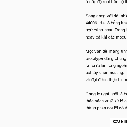
ở cấp độ root trên hệ 
Song song với đó, nh
44006. Hai lỗ hổng kha
ngữ cảnh host. Trong 
ngay cả khi các modul
Một vấn đề mang tính
prototype dùng chung 
ra rủi ro lan rộng ng
bật tùy chọn nesting: 
và đạt được thực thi 
Đáng lo ngại nhất là 
thác cách vm2 xử lý ar
thành phần cốt lõi có 