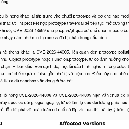
thống.
iều lỗ hổng khác lại tập trung vào chuỗi prototype và cơ chế nạp 
i thác util.inspect kết hợp prototype traversal để tiếp tục mở đường
khi đó, CVE-2026-43999 cho phép vượt qua cơ chế chặn module built
e nhạy cảm như child_process đã bị chặn trong cấu hình.
 hệ thống khác là CVE-2026-44005, liên quan đến prototype pollut
như Object.prototype hoặc Function.prototype, từ đó ảnh hưởng khôn
oài phạm vi ban đầu. Bên cạnh đó, một lỗi cấu hình nghiêm trọng đư
true, cơ chế require: false gần như bị vô hiệu hóa. Điều này cho ph
mã từ xa dù sandbox vẫn đang được bật.
hai lỗ hổng CVE-2026-44008 và CVE-2026-44009 hiện vẫn chưa có bản
ray species cùng logic ngoại lệ, từ đó làm lộ các đối tượng phía host
thể dẫn tới phá vỡ hoàn toàn cơ chế cô lập và thực thi mã tùy ý trên h