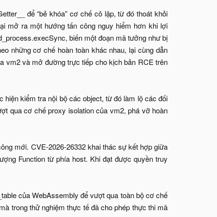
tter__ để “bẻ khóa” cơ chế cô lập, từ đó thoát khỏi
ại mở ra một hướng tấn công nguy hiểm hơn khi lợi
ild_process.execSync, biến một đoạn mã tưởng như bị
 theo những cơ chế hoàn toàn khác nhau, lại cùng dẫn
ủa vm2 và mở đường trực tiếp cho kịch bản RCE trên
hiện kiểm tra nội bộ các object, từ đó làm lộ các đối
ượt qua cơ chế proxy isolation của vm2, phá vỡ hoàn
 công mới. CVE-2026-26332 khai thác sự kết hợp giữa
ượng Function từ phía host. Khi đạt được quyền truy
ry_table của WebAssembly để vượt qua toàn bộ cơ chế
 mà trong thử nghiệm thực tế đã cho phép thực thi mã