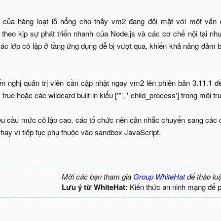
ếp của hàng loạt lỗ hổng cho thấy vm2 đang đối mặt với một vấn
 theo kịp sự phát triển nhanh của Node.js và các cơ chế nội tại n
ác lớp cô lập ở tầng ứng dụng dễ bị vượt qua, khiến khả năng đảm
 nghị quản trị viên cần cập nhật ngay vm2 lên phiên bản 3.11.1 để
true hoặc các wildcard built-in kiểu ['*', '-child_process'] trong môi 
êu cầu mức cô lập cao, các tổ chức nên cân nhắc chuyển sang các c
hay vì tiếp tục phụ thuộc vào sandbox JavaScript.
Mời các bạn tham gia
Group WhiteHat
để thảo lu
Lưu ý từ WhiteHat:
Kiến thức an ninh mạng để 