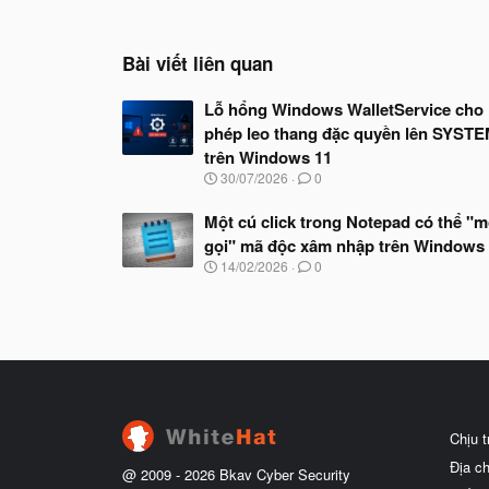
Bài viết liên quan
Lỗ hổng Windows WalletService cho
phép leo thang đặc quyền lên SYST
trên Windows 11
N
30/07/2026
0
g
à
Một cú click trong Notepad có thể "m
y
gọi" mã độc xâm nhập trên Windows
b
ắ
N
14/02/2026
0
t
g
đ
à
ầ
y
u
b
ắ
t
đ
ầ
u
Chịu 
Địa c
@ 2009 -
2026
Bkav Cyber Security