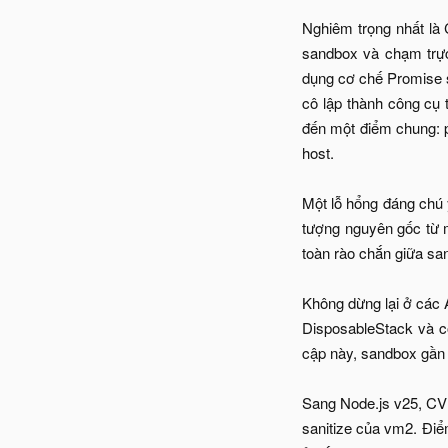
Nghiêm trọng nhất là 
sandbox và chạm trực
dụng cơ chế Promise s
cô lập thành công cụ 
đến một điểm chung: 
host.
Một lỗ hổng đáng chú ý
tượng nguyên gốc từ m
toàn rào chắn giữa sa
Không dừng lại ở các 
DisposableStack và cơ
cập này, sandbox gần 
Sang Node.js v25, CVE
sanitize của vm2. Điể