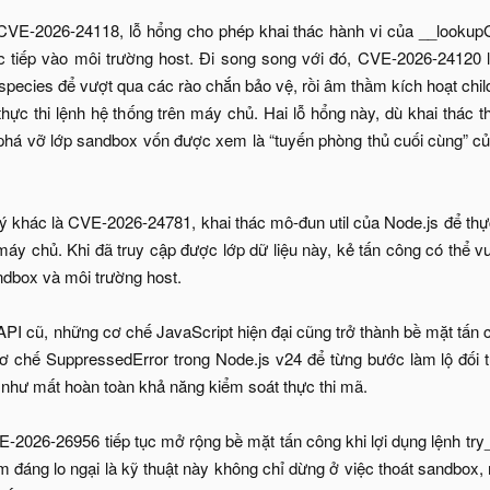
CVE-2026-24118, lỗ hổng cho phép khai thác hành vi của __lookupGe
 tiếp vào môi trường host. Đi song song với đó, CVE-2026-24120 l
pecies để vượt qua các rào chắn bảo vệ, rồi âm thầm kích hoạt ch
thực thi lệnh hệ thống trên máy chủ. Hai lỗ hổng này, dù khai thác
phá vỡ lớp sandbox vốn được xem là “tuyến phòng thủ cuối cùng” c
 khác là CVE-2026-24781, khai thác mô-đun util của Node.js để thực 
áy chủ. Khi đã truy cập được lớp dữ liệu này, kẻ tấn công có thể v
ndbox và môi trường host.
API cũ, những cơ chế JavaScript hiện đại cũng trở thành bề mặt tấn
 chế SuppressedError trong Node.js v24 để từng bước làm lộ đối t
như mất hoàn toàn khả năng kiểm soát thực thi mã.
-2026-26956 tiếp tục mở rộng bề mặt tấn công khi lợi dụng lệnh t
m đáng lo ngại là kỹ thuật này không chỉ dừng ở việc thoát sandbox,