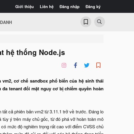
Giới thiệu
Liên hệ
Đăng nhập
Đăng ký
 DANH
t hệ thống Node.js
n vm2, cơ chế sandbox phổ biến của hệ sinh thái
vụ đa tenant đối mặt nguy cơ bị chiếm quyền hoàn
tất cả phiên bản vm2 từ 3.11.1 trở về trước. Đáng lo
mã tùy ý trên máy chủ gốc, từ đó phá vỡ hoàn toàn mô
ều có mức độ nghiêm trọng rất cao với điểm CVSS chủ
g thêm mức độ rủi ro đối với các hệ thống đang triển