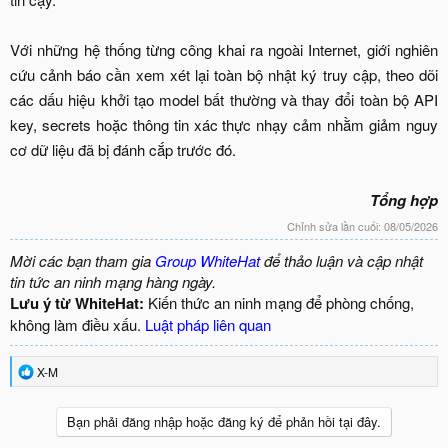
Với những hệ thống từng công khai ra ngoài Internet, giới nghiên
cứu cảnh báo cần xem xét lại toàn bộ nhật ký truy cập, theo dõi
các dấu hiệu khởi tạo model bất thường và thay đổi toàn bộ API
key, secrets hoặc thông tin xác thực nhạy cảm nhằm giảm nguy
cơ dữ liệu đã bị đánh cắp trước đó.
Tổng hợp
Chỉnh sửa lần cuối:
08/05/2026
Mời các bạn tham gia
Group WhiteHat
để thảo luận và cập nhật
tin tức an ninh mạng hàng ngày.
Lưu ý từ WhiteHat:
Kiến thức an ninh mạng để phòng chống,
không làm điều xấu.
Luật pháp liên quan
R
X-M
e
a
c
Bạn phải đăng nhập hoặc đăng ký để phản hồi tại đây.
t