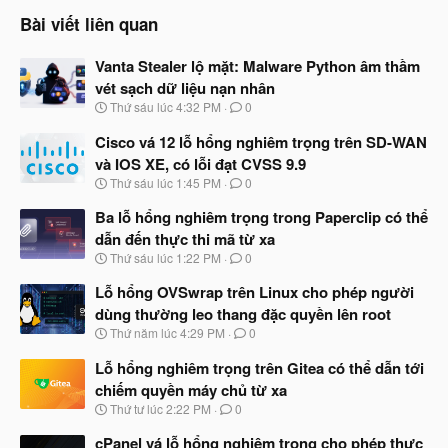
i
o
Bài viết liên quan
n
s
Vanta Stealer lộ mặt: Malware Python âm thầm
:
vét sạch dữ liệu nạn nhân
N
Thứ sáu lúc 4:32 PM
0
g
à
Cisco vá 12 lỗ hổng nghiêm trọng trên SD-WAN
y
và IOS XE, có lỗi đạt CVSS 9.9
b
N
Thứ sáu lúc 1:45 PM
0
ắ
g
t
à
Ba lỗ hổng nghiêm trọng trong Paperclip có thể
đ
y
ầ
dẫn đến thực thi mã từ xa
b
u
N
Thứ sáu lúc 1:22 PM
0
ắ
g
t
à
Lỗ hổng OVSwrap trên Linux cho phép người
đ
y
ầ
dùng thường leo thang đặc quyền lên root
b
u
N
Thứ năm lúc 4:29 PM
0
ắ
g
t
à
Lỗ hổng nghiêm trọng trên Gitea có thể dẫn tới
đ
y
ầ
chiếm quyền máy chủ từ xa
b
u
N
Thứ tư lúc 2:22 PM
0
ắ
g
t
à
cPanel vá lỗ hổng nghiêm trọng cho phép thực
đ