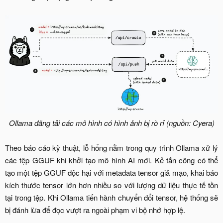
Ollama đăng tải các mô hình có hình ảnh bị rò rỉ (nguồn: Cyera)
Theo báo cáo kỹ thuật, lỗ hổng nằm trong quy trình Ollama xử lý
các tệp GGUF khi khởi tạo mô hình AI mới. Kẻ tấn công có thể
tạo một tệp GGUF độc hại với metadata tensor giả mạo, khai báo
kích thước tensor lớn hơn nhiều so với lượng dữ liệu thực tế tồn
tại trong tệp. Khi Ollama tiến hành chuyển đổi tensor, hệ thống sẽ
bị đánh lừa để đọc vượt ra ngoài phạm vi bộ nhớ hợp lệ.​