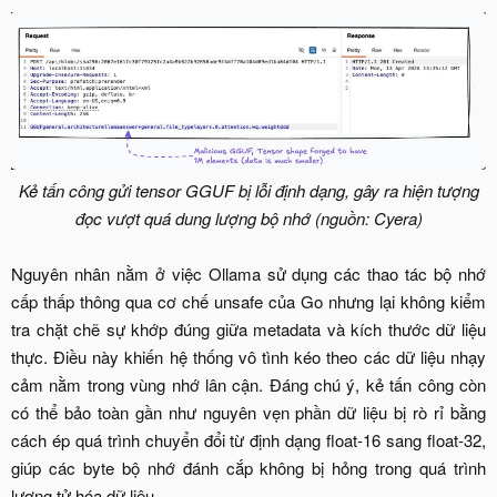
Kẻ tấn công gửi tensor GGUF bị lỗi định dạng, gây ra hiện tượng
đọc vượt quá dung lượng bộ nhớ (nguồn: Cyera)
Nguyên nhân nằm ở việc Ollama sử dụng các thao tác bộ nhớ
cấp thấp thông qua cơ chế unsafe của Go nhưng lại không kiểm
tra chặt chẽ sự khớp đúng giữa metadata và kích thước dữ liệu
thực. Điều này khiến hệ thống vô tình kéo theo các dữ liệu nhạy
cảm nằm trong vùng nhớ lân cận. Đáng chú ý, kẻ tấn công còn
có thể bảo toàn gần như nguyên vẹn phần dữ liệu bị rò rỉ bằng
cách ép quá trình chuyển đổi từ định dạng float-16 sang float-32,
giúp các byte bộ nhớ đánh cắp không bị hỏng trong quá trình
lượng tử hóa dữ liệu.​