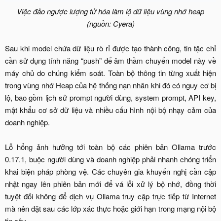
Việc đảo ngược lượng tử hóa làm lộ dữ liệu vùng nhớ heap
(nguồn: Cyera)
Sau khi model chứa dữ liệu rò rỉ được tạo thành công, tin tặc chỉ
cần sử dụng tính năng “push” để âm thầm chuyển model này về
máy chủ do chúng kiểm soát. Toàn bộ thông tin từng xuất hiện
trong vùng nhớ Heap của hệ thống nạn nhân khi đó có nguy cơ bị
lộ, bao gồm lịch sử prompt người dùng, system prompt, API key,
mật khẩu cơ sở dữ liệu và nhiều cấu hình nội bộ nhạy cảm của
doanh nghiệp.
Lỗ hổng ảnh hưởng tới toàn bộ các phiên bản Ollama trước
0.17.1, buộc người dùng và doanh nghiệp phải nhanh chóng triển
khai biện pháp phòng vệ. Các chuyên gia khuyến nghị cần cập
nhật ngay lên phiên bản mới để vá lỗi xử lý bộ nhớ, đồng thời
tuyệt đối không để dịch vụ Ollama truy cập trực tiếp từ Internet
mà nên đặt sau các lớp xác thực hoặc giới hạn trong mạng nội bộ
tin cậy.