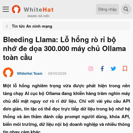
Đăng nhập
Tin tức An ninh mạng
Bleeding Llama: Lỗ hổng rò rỉ bộ
nhớ đe dọa 300.000 máy chủ Ollama
toàn cầu
WhiteHat Team
08/05/2026
Một lỗ hổng nghiêm trọng vừa được phát hiện trong nền
tảng chạy AI cục bộ Ollama đang khiến hàng trăm nghìn máy
chủ đối mặt nguy cơ rò rỉ dữ liệu. Chỉ với vài yêu cầu API
đơn giản, tin tặc có thể đọc trực tiếp dữ liệu trong bộ nhớ hệ
thống và âm thầm đánh cắp prompt người dùng, khóa API,
biến môi trường, dữ liệu nội bộ doanh nghiệp và nhiều thông
tin nhạy cảm khác.