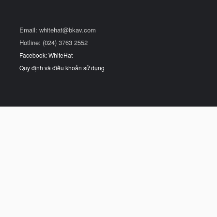
Email:
whitehat@bkav.com
Hotline: (024) 3763 2552
Facebook: WhiteHat
Quy định và điều khoản sử dụng