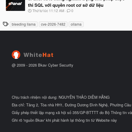
y
ầ
thi SQL với quyền root cơ sở dữ liệu
b
u
N
Thứ tư lúc 11:12 AM
0
ắ
g
t
à
đ
T
bleeding llama
cve-2026-7482
ollama
y
ầ
h
b
u
ắ
ẻ
t
đ
ầ
u
@ 2009 -
2026
Bkav Cyber Security
Chịu trách nhiệm nội dung: NGUYỄN THẢO DIỄM HẰNG
Địa chỉ: Tầng 2, Tòa nhà HH1, Đường Dương Đình Nghệ, Phường Cầu 
Giấy phép thiết lập mạng xã hội số 355/GP-BTTTT do Bộ Thông tin và
Ghi rõ 'nguồn Bkav' khi phát hành lại thông tin từ Website này