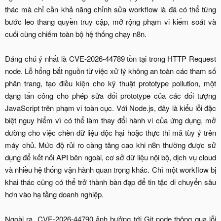
thác mà chỉ cần khả năng chỉnh sửa workflow là đã có thể từng
bước leo thang quyền truy cập, mở rộng phạm vi kiểm soát và
cuối cùng chiếm toàn bộ hệ thống chạy n8n.
Đáng chú ý nhất là CVE-2026-44789 tồn tại trong HTTP Request
node. Lỗ hổng bắt nguồn từ việc xử lý không an toàn các tham số
phân trang, tạo điều kiện cho kỹ thuật prototype pollution, một
dạng tấn công cho phép sửa đổi prototype của các đối tượng
JavaScript trên phạm vi toàn cục. Với Node.js, đây là kiểu lỗi đặc
biệt nguy hiểm vì có thể làm thay đổi hành vi của ứng dụng, mở
đường cho việc chèn dữ liệu độc hại hoặc thực thi mã tùy ý trên
máy chủ. Mức độ rủi ro càng tăng cao khi n8n thường được sử
dụng để kết nối API bên ngoài, cơ sở dữ liệu nội bộ, dịch vụ cloud
và nhiều hệ thống vận hành quan trọng khác. Chỉ một workflow bị
khai thác cũng có thể trở thành bàn đạp để tin tặc di chuyển sâu
hơn vào hạ tầng doanh nghiệp.
Ngoài ra, CVE-2026-44790 ảnh hưởng tới Git node thông qua lỗi