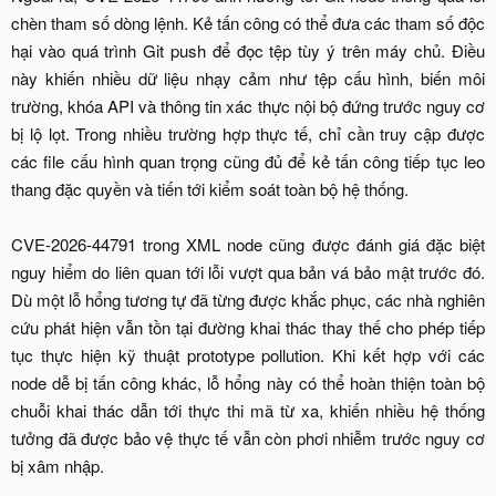
chèn tham số dòng lệnh. Kẻ tấn công có thể đưa các tham số độc
hại vào quá trình Git push để đọc tệp tùy ý trên máy chủ. Điều
này khiến nhiều dữ liệu nhạy cảm như tệp cấu hình, biến môi
trường, khóa API và thông tin xác thực nội bộ đứng trước nguy cơ
bị lộ lọt. Trong nhiều trường hợp thực tế, chỉ cần truy cập được
các file cấu hình quan trọng cũng đủ để kẻ tấn công tiếp tục leo
thang đặc quyền và tiến tới kiểm soát toàn bộ hệ thống.
CVE-2026-44791 trong XML node cũng được đánh giá đặc biệt
nguy hiểm do liên quan tới lỗi vượt qua bản vá bảo mật trước đó.
Dù một lỗ hổng tương tự đã từng được khắc phục, các nhà nghiên
cứu phát hiện vẫn tồn tại đường khai thác thay thế cho phép tiếp
tục thực hiện kỹ thuật prototype pollution. Khi kết hợp với các
node dễ bị tấn công khác, lỗ hổng này có thể hoàn thiện toàn bộ
chuỗi khai thác dẫn tới thực thi mã từ xa, khiến nhiều hệ thống
tưởng đã được bảo vệ thực tế vẫn còn phơi nhiễm trước nguy cơ
bị xâm nhập.