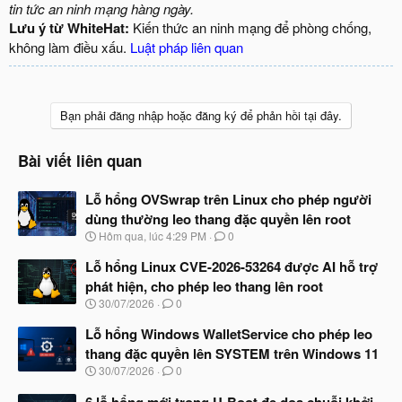
tin tức an ninh mạng hàng ngày.
Lưu ý từ WhiteHat:
Kiến thức an ninh mạng để phòng chống,
không làm điều xấu.
Luật pháp liên quan
Bạn phải đăng nhập hoặc đăng ký để phản hồi tại đây.
Bài viết liên quan
Lỗ hổng OVSwrap trên Linux cho phép người
dùng thường leo thang đặc quyền lên root
N
Hôm qua, lúc 4:29 PM
0
g
à
Lỗ hổng Linux CVE-2026-53264 được AI hỗ trợ
y
phát hiện, cho phép leo thang lên root
b
N
30/07/2026
0
ắ
g
t
à
Lỗ hổng Windows WalletService cho phép leo
đ
y
ầ
thang đặc quyền lên SYSTEM trên Windows 11
b
u
N
30/07/2026
0
ắ
g
t
à
6 lỗ hổng mới trong U-Boot đe dọa chuỗi khởi