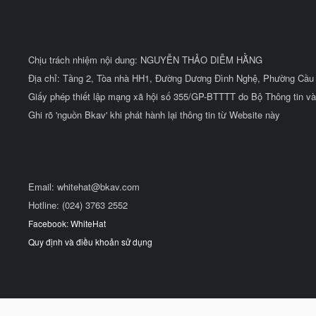
Chịu trách nhiệm nội dung: NGUYỄN THẢO DIỄM HẰNG
Địa chỉ: Tầng 2, Tòa nhà HH1, Đường Dương Đình Nghệ, Phường Cầu 
Giấy phép thiết lập mạng xã hội số 355/GP-BTTTT do Bộ Thông tin và
Ghi rõ 'nguồn Bkav' khi phát hành lại thông tin từ Website này
Email:
whitehat@bkav.com
Hotline: (024) 3763 2552
Facebook: WhiteHat
Quy định và điều khoản sử dụng