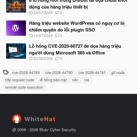
đ
y
ầ
động của hàng triệu thiết bị
b
u
N
20/07/2026
0
ắ
g
t
à
Hàng triệu website WordPress có nguy cơ bị
đ
y
ầ
chiếm quyền do lỗi plugin SSO
b
u
N
14/07/2026
0
ắ
g
t
à
Lỗ hổng CVE-2025-60727 đe dọa hàng triệu
đ
y
ầ
người dùng Microsoft 365 và Office
b
u
N
30/06/2026
0
ắ
g
t
à
đ
T
cve-2026-44789
cve-2026-44790
cve-2026-44791
git node
y
ầ
h
b
u
http request node
lỗ hổng bảo mật
n8n
rce
ắ
ẻ
remote code execution
t
đ
ầ
u
@ 2009 -
2026
Bkav Cyber Security