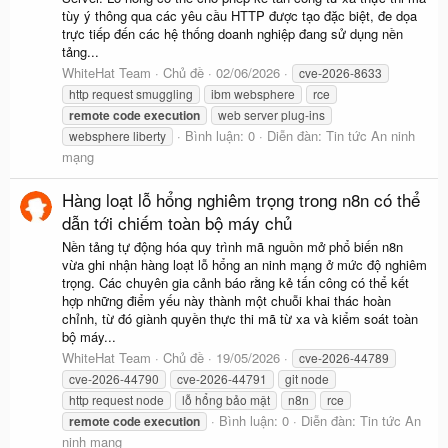
tùy ý thông qua các yêu cầu HTTP được tạo đặc biệt, đe dọa
trực tiếp đến các hệ thống doanh nghiệp đang sử dụng nền
tảng...
WhiteHat Team
Chủ đề
02/06/2026
cve-2026-8633
http request smuggling
ibm websphere
rce
remote
code
execution
web server plug-ins
Bình luận: 0
Diễn đàn:
Tin tức An ninh
websphere liberty
mạng
Hàng loạt lỗ hổng nghiêm trọng trong n8n có thể
dẫn tới chiếm toàn bộ máy chủ
Nền tảng tự động hóa quy trình mã nguồn mở phổ biến n8n
vừa ghi nhận hàng loạt lỗ hổng an ninh mạng ở mức độ nghiêm
trọng. Các chuyên gia cảnh báo rằng kẻ tấn công có thể kết
hợp những điểm yếu này thành một chuỗi khai thác hoàn
chỉnh, từ đó giành quyền thực thi mã từ xa và kiểm soát toàn
bộ máy...
WhiteHat Team
Chủ đề
19/05/2026
cve-2026-44789
cve-2026-44790
cve-2026-44791
git node
http request node
lỗ hổng bảo mật
n8n
rce
Bình luận: 0
Diễn đàn:
Tin tức An
remote
code
execution
ninh mạng