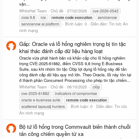
vận...
WhiteHat Team
Chủ đề
27/02/2026
cve-2026-0542
cvss 9.8
rce
remote
code
execution
servicenow
Bình luận: 0
Diễn đàn:
Tin tức An
servicenow ai platform
ninh mạng
Gấp: Oracle vá lỗ hổng nghiêm trọng bị tin tặc
khai thác đánh cắp dữ liệu hàng loạt
Oracle vừa phát hành bản vá khẩn cấp cho lỗ hổng nghiêm
trọng CVE-2025-61882, điểm CVSS 9,8 trong E-Business
Suite, sau khi nhóm tin tặc Cl0p lợi dụng lỗ hổng này để tấn
công đánh cắp dữ liệu quy mô lớn. Theo Oracle, lỗi này tồn tại
ở thành phần Concurrent Processing cho phép tin tặc chiếm...
WhiteHat Team
Chủ đề
06/10/2025
cl0p
cve-2025-61882
indicators of compromise
oracle e-business suite
remote
code
execution
Bình luận: 0
Diễn đàn:
Tin tức
scattered lapsus$ hunters
An ninh mạng
Bộ tứ lỗ hổng trong Commvault biến thành chuỗi
tấn công chiếm quyền từ xa