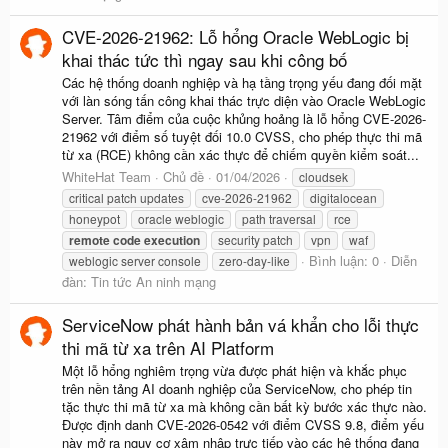
CVE-2026-21962: Lỗ hổng Oracle WebLogic bị
khai thác tức thì ngay sau khi công bố
Các hệ thống doanh nghiệp và hạ tầng trọng yếu đang đối mặt
với làn sóng tấn công khai thác trực diện vào Oracle WebLogic
Server. Tâm điểm của cuộc khủng hoảng là lỗ hổng CVE-2026-
21962 với điểm số tuyệt đối 10.0 CVSS, cho phép thực thi mã
từ xa (RCE) không cần xác thực để chiếm quyền kiểm soát...
WhiteHat Team
Chủ đề
01/04/2026
cloudsek
critical patch updates
cve-2026-21962
digitalocean
honeypot
oracle weblogic
path traversal
rce
remote
code
execution
security patch
vpn
waf
Bình luận: 0
Diễn
weblogic server console
zero-day-like
đàn:
Tin tức An ninh mạng
ServiceNow phát hành bản vá khẩn cho lỗi thực
thi mã từ xa trên AI Platform
Một lỗ hổng nghiêm trọng vừa được phát hiện và khắc phục
trên nền tảng AI doanh nghiệp của ServiceNow, cho phép tin
tặc thực thi mã từ xa mà không cần bất kỳ bước xác thực nào.
Được định danh CVE-2026-0542 với điểm CVSS 9.8, điểm yếu
này mở ra nguy cơ xâm nhập trực tiếp vào các hệ thống đang