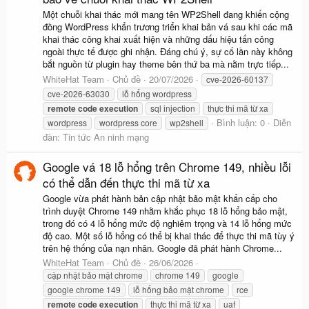
Một chuỗi khai thác mới mang tên WP2Shell đang khiến cộng
đồng WordPress khẩn trương triển khai bản vá sau khi các mã
khai thác công khai xuất hiện và những dấu hiệu tấn công
ngoài thực tế được ghi nhận. Đáng chú ý, sự cố lần này không
bắt nguồn từ plugin hay theme bên thứ ba mà nằm trực tiếp...
WhiteHat Team
Chủ đề
20/07/2026
cve-2026-60137
cve-2026-63030
lỗ hổng wordpress
remote
code
execution
sql injection
thực thi mã từ xa
Bình luận: 0
Diễn
wordpress
wordpress core
wp2shell
đàn:
Tin tức An ninh mạng
Google vá 18 lỗ hổng trên Chrome 149, nhiều lỗi
có thể dẫn đến thực thi mã từ xa
Google vừa phát hành bản cập nhật bảo mật khẩn cấp cho
trình duyệt Chrome 149 nhằm khắc phục 18 lỗ hổng bảo mật,
trong đó có 4 lỗ hổng mức độ nghiêm trọng và 14 lỗ hổng mức
độ cao. Một số lỗ hổng có thể bị khai thác để thực thi mã tùy ý
trên hệ thống của nạn nhân. Google đã phát hành Chrome...
WhiteHat Team
Chủ đề
26/06/2026
cập nhật bảo mật chrome
chrome 149
google
google chrome 149
lỗ hổng bảo mật chrome
rce
remote
code
execution
thực thi mã từ xa
uaf