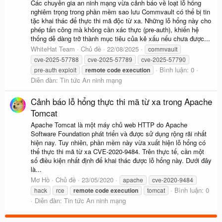
Các chuyên gia an ninh mạng vừa cảnh báo về loạt lỗ hổng
nghiêm trọng trong phần mềm sao lưu Commvault có thể bị tin
tặc khai thác để thực thi mã độc từ xa. Những lỗ hổng này cho
phép tấn công mà không cần xác thực (pre-auth), khiến hệ
thống dễ dàng trở thành mục tiêu của kẻ xấu nếu chưa được...
WhiteHat Team
Chủ đề
22/08/2025
commvault
cve-2025-57788
cve-2025-57789
cve-2025-57790
Bình luận: 0
pre-auth exploit
remote
code
execution
Diễn đàn:
Tin tức An ninh mạng
Cảnh báo lỗ hổng thực thi mã từ xa trong Apache
Tomcat
Apache Tomcat là một máy chủ web HTTP do Apache
Software Foundation phát triển và được sử dụng rộng rãi nhất
hiện nay. Tuy nhiên, phần mềm này vừa xuất hiện lỗ hổng có
thể thực thi mã từ xa CVE-2020-9484. Trên thực tế, cần một
số điều kiện nhất định để khai thác được lỗ hổng này. Dưới đây
là...
Mơ Hồ
Chủ đề
23/05/2020
apache
cve-2020-9484
Bình luận: 0
hack
rce
remote
code
execution
tomcat
Diễn đàn:
Tin tức An ninh mạng