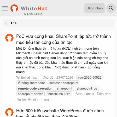
Đăng nhập
Thẻ
PoC vừa công khai, SharePoint lập tức trở thành
mục tiêu tấn công của tin tặc
Một lỗ hổng thực thi mã từ xa (RCE) nghiêm trọng trên
Microsoft SharePoint Server đang trở thành tâm điểm chú ý
của giới an ninh mạng sau khi xuất hiện các bằng chứng cho
thấy tin tặc đã bắt đầu khai thác thực tế chỉ vài ngày sau khi
mã khai thác công khai (PoC) được phát hành. Lỗ hổng
mang...
WhiteHat Team
Chủ đề
23/07/2026
cve-2026-50522
lỗ hổng sharepoint
microsoft sharepoint
remote
code
execution
sharepoint
sharepoint rce
Bình luận: 0
Diễn đàn:
sharepoint server
thực thi mã từ xa
Tin tức An ninh mạng
Hơn 500 triệu website WordPress được cảnh
báo về chuỗi khai thác WP2Shell