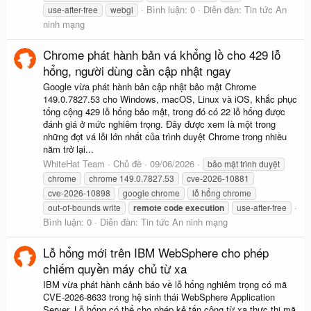
Bình luận: 0
Diễn đàn:
Tin tức An
use-after-free
webgl
ninh mạng
Chrome phát hành bản vá khổng lồ cho 429 lỗ
hổng, người dùng cần cập nhật ngay
Google vừa phát hành bản cập nhật bảo mật Chrome
149.0.7827.53 cho Windows, macOS, Linux và iOS, khắc phục
tổng cộng 429 lỗ hổng bảo mật, trong đó có 22 lỗ hổng được
đánh giá ở mức nghiêm trọng. Đây được xem là một trong
những đợt vá lỗi lớn nhất của trình duyệt Chrome trong nhiều
năm trở lại...
WhiteHat Team
Chủ đề
09/06/2026
bảo mật trình duyệt
chrome
chrome 149.0.7827.53
cve-2026-10881
cve-2026-10898
google chrome
lỗ hổng chrome
out-of-bounds write
remote
code
execution
use-after-free
Bình luận: 0
Diễn đàn:
Tin tức An ninh mạng
Lỗ hổng mới trên IBM WebSphere cho phép
chiếm quyền máy chủ từ xa
IBM vừa phát hành cảnh báo về lỗ hổng nghiêm trọng có mã
CVE-2026-8633 trong hệ sinh thái WebSphere Application
Server. Lỗ hổng có thể cho phép kẻ tấn công từ xa thực thi mã