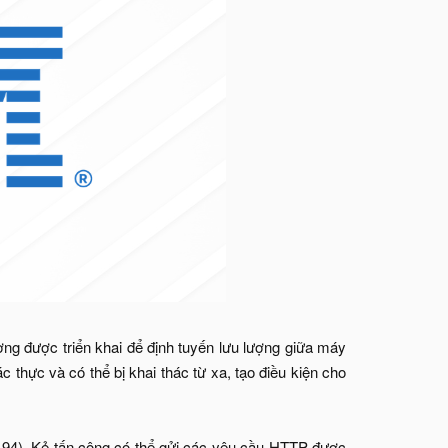
ng được triển khai để định tuyến lưu lượng giữa máy
hực và có thể bị khai thác từ xa, tạo điều kiện cho
-94). Kẻ tấn công có thể gửi các yêu cầu HTTP được