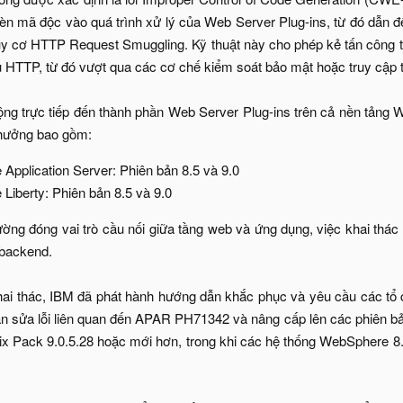
hèn mã độc vào quá trình xử lý của Web Server Plug-ins, từ đó dẫn đ
uy cơ HTTP Request Smuggling. Kỹ thuật này cho phép kẻ tấn công t
 HTTP, từ đó vượt qua các cơ chế kiểm soát bảo mật hoặc truy cập tr
g trực tiếp đến thành phần Web Server Plug-ins trên cả nền tảng 
hưởng bao gồm:​
pplication Server: Phiên bản 8.5 và 9.0​
iberty: Phiên bản 8.5 và 9.0​
ường đóng vai trò cầu nối giữa tầng web và ứng dụng, việc khai thác
 backend.
ai thác, IBM đã phát hành hướng dẫn khắc phục và yêu cầu các tổ c
ản sửa lỗi liên quan đến APAR PH71342 và nâng cấp lên các phiên b
Fix Pack 9.0.5.28 hoặc mới hơn, trong khi các hệ thống WebSphere 8