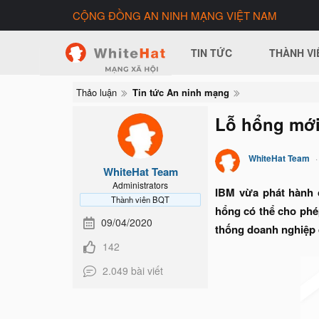
CỘNG ĐỒNG AN NINH MẠNG VIỆT NAM
TIN TỨC
THÀNH VI
Thảo luận
Tin tức An ninh mạng
Lỗ hổng mới
WhiteHat Team
WhiteHat Team
Administrators
IBM vừa phát hành 
Thành viên BQT
hổng có thể cho phép
09/04/2020
thống doanh nghiệp 
142
2.049 bài viết