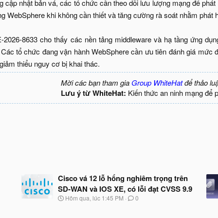
g cập nhật bản vá, các tổ chức cần theo dõi lưu lượng mạng để phát
hống WebSphere khi không cần thiết và tăng cường rà soát nhằm phát
-2026-8633 cho thấy các nền tảng middleware và hạ tầng ứng dụng 
Các tổ chức đang vận hành WebSphere cần ưu tiên đánh giá mức độ 
giảm thiểu nguy cơ bị khai thác.​
Mời các bạn tham gia
Group WhiteHat
để thảo lu
Lưu ý từ WhiteHat:
Kiến thức an ninh mạng để 
Cisco vá 12 lỗ hổng nghiêm trọng trên
SD-WAN và IOS XE, có lỗi đạt CVSS 9.9
N
Hôm qua, lúc 1:45 PM
0
g
à