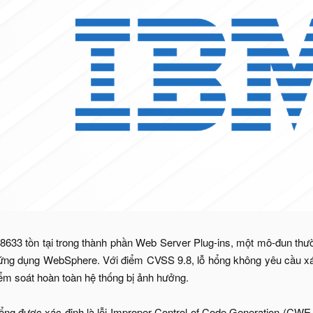
33 tồn tại trong thành phần Web Server Plug-ins, một mô-đun thườ
g dụng WebSphere. Với điểm CVSS 9.8, lỗ hổng không yêu cầu xác t
iểm soát hoàn toàn hệ thống bị ảnh hưởng.
ổng được xác định là lỗi Improper Control of Code Generation (CWE