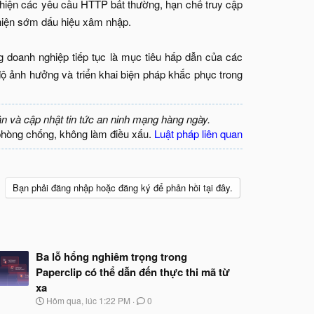
 hiện các yêu cầu HTTP bất thường, hạn chế truy cập
 hiện sớm dấu hiệu xâm nhập.
doanh nghiệp tiếp tục là mục tiêu hấp dẫn của các
ảnh hưởng và triển khai biện pháp khắc phục trong
ận và cập nhật tin tức an ninh mạng hàng ngày.
phòng chống, không làm điều xấu.
Luật pháp liên quan
Bạn phải đăng nhập hoặc đăng ký để phản hồi tại đây.
Ba lỗ hổng nghiêm trọng trong
Paperclip có thể dẫn đến thực thi mã từ
xa
N
Hôm qua, lúc 1:22 PM
0
g