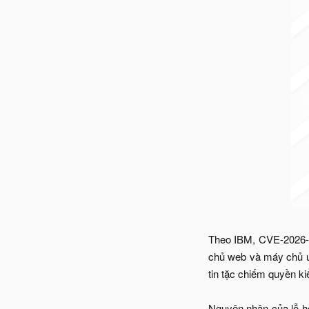
Theo IBM, CVE-2026-86
chủ web và máy chủ ứn
tin tặc chiếm quyền k
Nguyên nhân của lỗ h