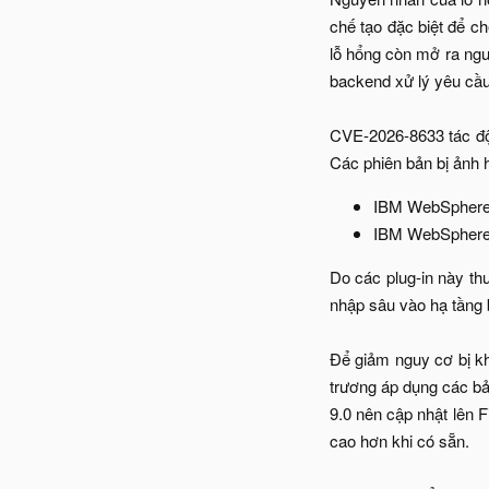
chế tạo đặc biệt để c
lỗ hổng còn mở ra ng
backend xử lý yêu cầu
CVE-2026-8633 tác độn
Các phiên bản bị ảnh 
IBM WebSphere A
IBM WebSphere L
Do các plug-in này th
nhập sâu vào hạ tầng
Để giảm nguy cơ bị kh
trương áp dụng các b
9.0 nên cập nhật lên 
cao hơn khi có sẵn.