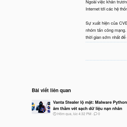
Ngoài việc khẩn trươn
Internet tới các hệ t
Sự xuất hiện của CVE
nhóm tấn công mạng. 
thời gian sớm nhất để 
Bài viết liên quan
Vanta Stealer lộ mặt: Malware Python
âm thầm vét sạch dữ liệu nạn nhân
N
Hôm qua, lúc 4:32 PM
0
g
à
y