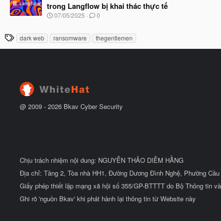
y
ầ
trong Langflow bị khai thác thực tế
b
u
N
07/05/2025
0
ắ
g
t
à
đ
T
dark web
ransomware
thegentlemen
y
ầ
h
b
u
ắ
ẻ
t
đ
ầ
u
@ 2009 -
2026
Bkav Cyber Security
Chịu trách nhiệm nội dung: NGUYỄN THẢO DIỄM HẰNG
Địa chỉ: Tầng 2, Tòa nhà HH1, Đường Dương Đình Nghệ, Phường Cầu 
Giấy phép thiết lập mạng xã hội số 355/GP-BTTTT do Bộ Thông tin và
Ghi rõ 'nguồn Bkav' khi phát hành lại thông tin từ Website này