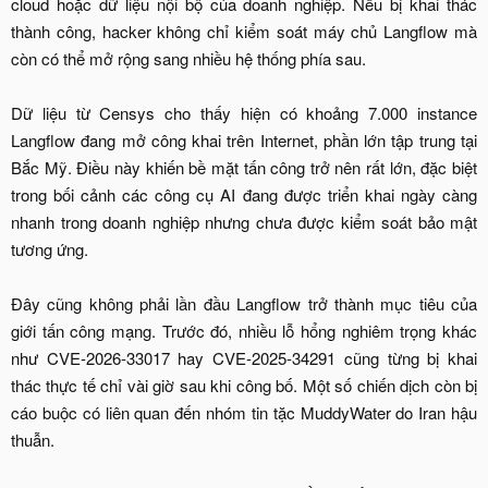
cloud hoặc dữ liệu nội bộ của doanh nghiệp. Nếu bị khai thác
thành công, hacker không chỉ kiểm soát máy chủ Langflow mà
còn có thể mở rộng sang nhiều hệ thống phía sau.
Dữ liệu từ Censys cho thấy hiện có khoảng 7.000 instance
Langflow đang mở công khai trên Internet, phần lớn tập trung tại
Bắc Mỹ. Điều này khiến bề mặt tấn công trở nên rất lớn, đặc biệt
trong bối cảnh các công cụ AI đang được triển khai ngày càng
nhanh trong doanh nghiệp nhưng chưa được kiểm soát bảo mật
tương ứng.
Đây cũng không phải lần đầu Langflow trở thành mục tiêu của
giới tấn công mạng. Trước đó, nhiều lỗ hổng nghiêm trọng khác
như CVE-2026-33017 hay CVE-2025-34291 cũng từng bị khai
thác thực tế chỉ vài giờ sau khi công bố. Một số chiến dịch còn bị
cáo buộc có liên quan đến nhóm tin tặc MuddyWater do Iran hậu
thuẫn.