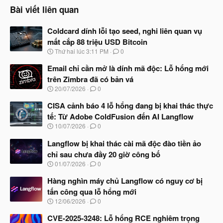
Bài viết liên quan
Coldcard dính lỗi tạo seed, nghi liên quan vụ
mất cắp 88 triệu USD Bitcoin
N
Thứ hai lúc 3:11 PM
0
g
à
Email chỉ cần mở là dính mã độc: Lỗ hổng mới
y
trên Zimbra đã có bản vá
b
N
20/07/2026
0
ắ
g
t
à
CISA cảnh báo 4 lỗ hổng đang bị khai thác thực
đ
y
ầ
tế: Từ Adobe ColdFusion đến AI Langflow
b
u
N
10/07/2026
0
ắ
g
t
à
Langflow bị khai thác cài mã độc đào tiền ảo
đ
y
ầ
chỉ sau chưa đầy 20 giờ công bố
b
u
N
01/07/2026
0
ắ
g
t
à
Hàng nghìn máy chủ Langflow có nguy cơ bị
đ
y
ầ
tấn công qua lỗ hổng mới
b
u
N
12/06/2026
0
ắ
g
t
à
CVE-2025-3248: Lỗ hổng RCE nghiêm trọng
đ