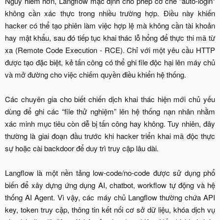
Nguy hiểm hơn, Langflow mặc định cho phép cơ chế “auto-login”
không cần xác thực trong nhiều trường hợp. Điều này khiến
hacker có thể tạo phiên làm việc hợp lệ mà không cần tài khoản
hay mật khẩu, sau đó tiếp tục khai thác lỗ hổng để thực thi mã từ
xa (Remote Code Execution - RCE). Chỉ với một yêu cầu HTTP
được tạo đặc biệt, kẻ tấn công có thể ghi file độc hại lên máy chủ
và mở đường cho việc chiếm quyền điều khiển hệ thống.
Các chuyên gia cho biết chiến dịch khai thác hiện mới chủ yếu
dùng để ghi các “file thử nghiệm” lên hệ thống nạn nhân nhằm
xác minh mục tiêu còn dễ bị tấn công hay không. Tuy nhiên, đây
thường là giai đoạn đầu trước khi hacker triển khai mã độc thực
sự hoặc cài backdoor để duy trì truy cập lâu dài.
Langflow là một nền tảng low-code/no-code được sử dụng phổ
biến để xây dựng ứng dụng AI, chatbot, workflow tự động và hệ
thống AI Agent. Vì vậy, các máy chủ Langflow thường chứa API
key, token truy cập, thông tin kết nối cơ sở dữ liệu, khóa dịch vụ