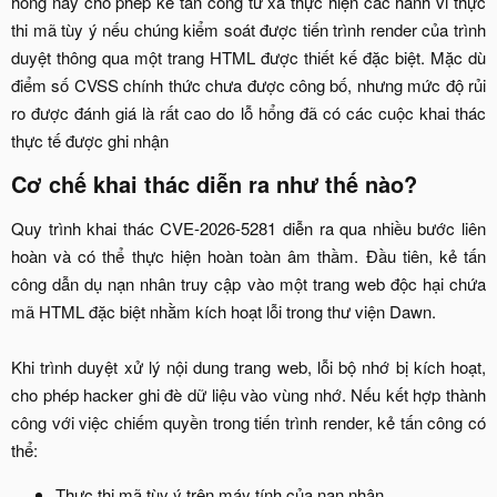
hổng này cho phép kẻ tấn công từ xa thực hiện các hành vi thực
thi mã tùy ý nếu chúng kiểm soát được tiến trình render của trình
duyệt thông qua một trang HTML được thiết kế đặc biệt. Mặc dù
điểm số CVSS chính thức chưa được công bố, nhưng mức độ rủi
ro được đánh giá là rất cao do lỗ hổng đã có các cuộc khai thác
thực tế được ghi nhận​
Cơ chế khai thác diễn ra như thế nào?
Quy trình khai thác CVE-2026-5281 diễn ra qua nhiều bước liên
hoàn và có thể thực hiện hoàn toàn âm thầm. Đầu tiên, kẻ tấn
công dẫn dụ nạn nhân truy cập vào một trang web độc hại chứa
mã HTML đặc biệt nhằm kích hoạt lỗi trong thư viện Dawn.
Khi trình duyệt xử lý nội dung trang web, lỗi bộ nhớ bị kích hoạt,
cho phép hacker ghi đè dữ liệu vào vùng nhớ. Nếu kết hợp thành
công với việc chiếm quyền trong tiến trình render, kẻ tấn công có
thể:​
Thực thi mã tùy ý trên máy tính của nạn nhân.​