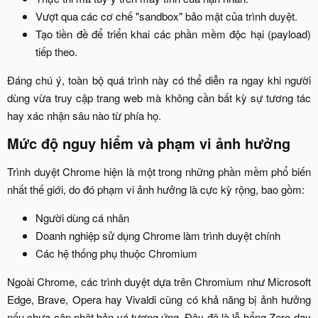
Vượt qua các cơ chế "sandbox" bảo mật của trình duyệt.​
Tạo tiền đề để triển khai các phần mềm độc hại (payload)
tiếp theo.​
Đáng chú ý, toàn bộ quá trình này có thể diễn ra ngay khi người
dùng vừa truy cập trang web mà không cần bất kỳ sự tương tác
hay xác nhận sâu nào từ phía họ.​
Mức độ nguy hiểm và phạm vi ảnh hưởng
Trình duyệt Chrome hiện là một trong những phần mềm phổ biến
nhất thế giới, do đó phạm vi ảnh hưởng là cực kỳ rộng, bao gồm:​
Người dùng cá nhân​
Doanh nghiệp sử dụng Chrome làm trình duyệt chính​
Các hệ thống phụ thuộc Chromium​
Ngoài Chrome, các trình duyệt dựa trên Chromium như Microsoft
Edge, Brave, Opera hay Vivaldi cũng có khả năng bị ảnh hưởng
nếu chưa cập nhật bản vá tương ứng. Đây đã là lỗ hổng Zero-day