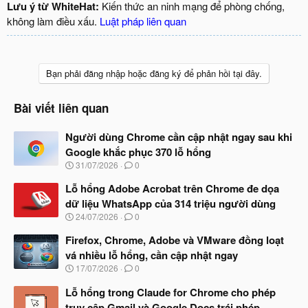
Lưu ý từ WhiteHat:
Kiến thức an ninh mạng để phòng chống,
không làm điều xấu.
Luật pháp liên quan
Bạn phải đăng nhập hoặc đăng ký để phản hồi tại đây.
Bài viết liên quan
Người dùng Chrome cần cập nhật ngay sau khi
Google khắc phục 370 lỗ hổng
N
31/07/2026
0
g
à
Lỗ hổng Adobe Acrobat trên Chrome đe dọa
y
dữ liệu WhatsApp của 314 triệu người dùng
b
N
24/07/2026
0
ắ
g
t
à
Firefox, Chrome, Adobe và VMware đồng loạt
đ
y
ầ
vá nhiều lỗ hổng, cần cập nhật ngay
b
u
N
17/07/2026
0
ắ
g
t
à
Lỗ hổng trong Claude for Chrome cho phép
đ
y
ầ
truy cập Gmail và Google Docs trái phép