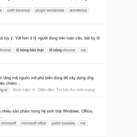
s
path traversal
plugin wordpress
wordfence
 tùy ý. Với hơn 3 tỷ người dùng trên toàn cầu, bất kỳ lỗ
chrome
lỗ
hổng
bảo
mật
lỗ
hổng
chrome
rce
nền tảng mã nguồn mở phổ biến dùng để xây dựng ứng
iệc chiếm...
Bình luận: 0
Diễn đàn:
Tin tức An ninh mạng
ng ai
nhiều sản phẩm trong hệ sinh thái Windows, Office,
..
microsoft
microsoft office
patch tuesday
rce