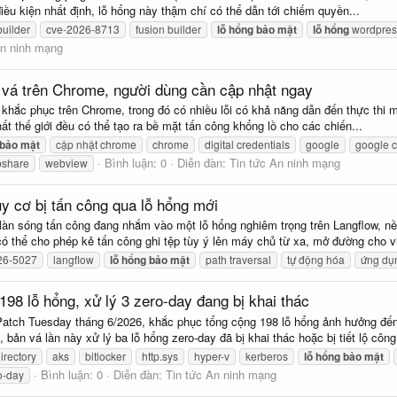
ều kiện nhất định, lỗ hổng này thậm chí có thể dẫn tới chiếm quyền...
uilder
cve-2026-8713
fusion builder
lỗ
hổng
bảo
mật
lỗ
hổng
wordpres
An ninh mạng
 vá trên Chrome, người dùng cần cập nhật ngay
hắc phục trên Chrome, trong đó có nhiều lỗi có khả năng dẫn đến thực thi mã
t thế giới đều có thể tạo ra bề mặt tấn công khổng lồ cho các chiến...
bảo
mật
cập nhật chrome
chrome
digital credentials
google
google 
Bình luận: 0
Diễn đàn:
Tin tức An ninh mạng
share
webview
 cơ bị tấn công qua lỗ hổng mới
làn sóng tấn công đang nhắm vào một lỗ hổng nghiêm trọng trên Langflow, 
ó thể cho phép kẻ tấn công ghi tệp tùy ý lên máy chủ từ xa, mở đường cho v
26-5027
langflow
lỗ
hổng
bảo
mật
path traversal
tự động hóa
ứng dụ
198 lỗ hổng, xử lý 3 zero-day đang bị khai thác
Patch Tuesday tháng 6/2026, khắc phục tổng cộng 198 lỗ hổng ảnh hưởng đến 
bản vá lần này xử lý ba lỗ hổng zero-day đã bị khai thác hoặc bị tiết lộ công.
irectory
aks
bitlocker
http.sys
hyper-v
kerberos
lỗ
hổng
bảo
mật
Bình luận: 0
Diễn đàn:
Tin tức An ninh mạng
o-day