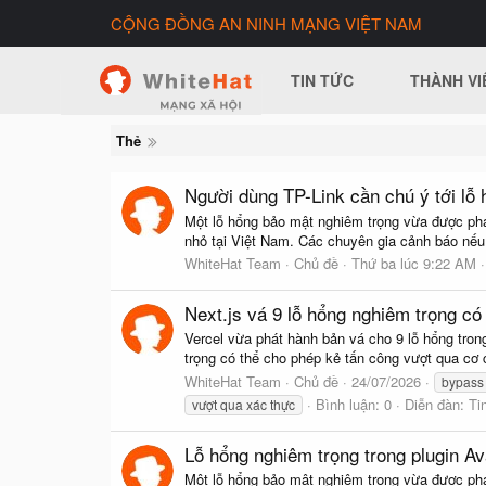
CỘNG ĐỒNG AN NINH MẠNG VIỆT NAM
TIN TỨC
THÀNH VI
Thẻ
Người dùng TP-Link cần chú ý tới lỗ
Một lỗ hổng bảo mật nghiêm trọng vừa được phát
nhỏ tại Việt Nam. Các chuyên gia cảnh báo nếu c
WhiteHat Team
Chủ đề
Thứ ba lúc 9:22 AM
Next.js vá 9 lỗ hổng nghiêm trọng có
Vercel vừa phát hành bản vá cho 9 lỗ hổng tron
trọng có thể cho phép kẻ tấn công vượt qua cơ c
WhiteHat Team
Chủ đề
24/07/2026
bypass 
Bình luận: 0
Diễn đàn:
Ti
vượt qua xác thực
Lỗ hổng nghiêm trọng trong plugin A
Một lỗ hổng bảo mật nghiêm trọng vừa được phát