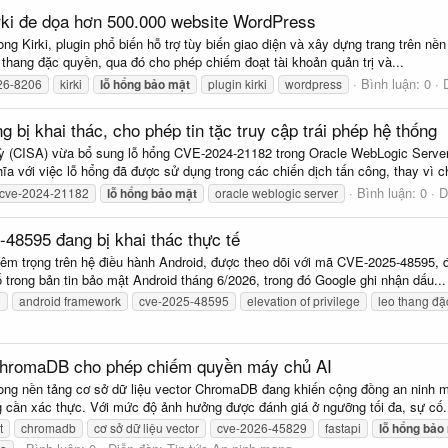
irki đe dọa hơn 500.000 website WordPress
ng Kirki, plugin phổ biến hỗ trợ tùy biến giao diện và xây dựng trang trên n
 thang đặc quyền, qua đó cho phép chiếm đoạt tài khoản quản trị và...
Bình luận: 0
26-8206
kirki
lỗ
hổng
bảo
mật
plugin kirki
wordpress
bị khai thác, cho phép tin tặc truy cập trái phép hệ thống
 (CISA) vừa bổ sung lỗ hổng CVE-2024-21182 trong Oracle WebLogic Server v
ĩa với việc lỗ hổng đã được sử dụng trong các chiến dịch tấn công, thay vì ch
Bình luận: 0
D
cve-2024-21182
lỗ
hổng
bảo
mật
oracle weblogic server
48595 đang bị khai thác thực tế
m trọng trên hệ điều hành Android, được theo dõi với mã CVE-2025-48595, đa
 trong bản tin bảo mật Android tháng 6/2026, trong đó Google ghi nhận dấu...
d
android framework
cve-2025-48595
elevation of privilege
leo thang đ
 ChromaDB cho phép chiếm quyền máy chủ AI
ong nền tảng cơ sở dữ liệu vector ChromaDB đang khiến cộng đồng an ninh mạ
 cần xác thực. Với mức độ ảnh hưởng được đánh giá ở ngưỡng tối đa, sự cố.
t
chromadb
cơ sở dữ liệu vector
cve-2026-45829
fastapi
lỗ
hổng
bảo