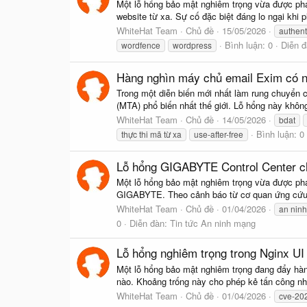
Một lỗ hổng bảo mật nghiêm trọng vừa được phát 
website từ xa. Sự cố đặc biệt đáng lo ngại khi 
WhiteHat Team
Chủ đề
15/05/2026
authent
Bình luận: 0
Diễn 
wordfence
wordpress
Hàng nghìn máy chủ email Exim có n
Trong một diễn biến mới nhất làm rung chuyển c
(MTA) phổ biến nhất thế giới. Lỗ hổng này khôn
WhiteHat Team
Chủ đề
14/05/2026
bdat
Bình luận: 0
thực thi mã từ xa
use-after-free
Lỗ hổng GIGABYTE Control Center c
Một lỗ hổng bảo mật nghiêm trọng vừa được ph
GIGABYTE. Theo cảnh báo từ cơ quan ứng cứu k
WhiteHat Team
Chủ đề
01/04/2026
an nin
0
Diễn đàn:
Tin tức An ninh mạng
Lỗ hổng nghiêm trọng trong Nginx UI
Một lỗ hổng bảo mật nghiêm trọng đang đẩy hàng 
nào. Khoảng trống này cho phép kẻ tấn công nh
WhiteHat Team
Chủ đề
01/04/2026
cve-20