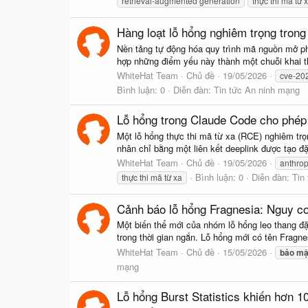
retrieval-augmented generation
thực thi mã từ 
Hàng loạt lỗ hổng nghiêm trọng trong
Nền tảng tự động hóa quy trình mã nguồn mở ph
hợp những điểm yếu này thành một chuỗi khai th
WhiteHat Team
Chủ đề
19/05/2026
cve-20
Bình luận: 0
Diễn đàn:
Tin tức An ninh mạng
Lỗ hổng trong Claude Code cho phép t
Một lỗ hổng thực thi mã từ xa (RCE) nghiêm trọ
nhân chỉ bằng một liên kết deeplink được tạo đ
WhiteHat Team
Chủ đề
19/05/2026
anthrop
Bình luận: 0
Diễn đàn:
Tin
thực thi mã từ xa
Cảnh báo lỗ hổng Fragnesia: Nguy cơ
Một biến thể mới của nhóm lỗ hổng leo thang đặ
trong thời gian ngắn. Lỗ hổng mới có tên Fragn
WhiteHat Team
Chủ đề
15/05/2026
bảo
mậ
mạng
Lỗ hổng Burst Statistics khiến hơn 