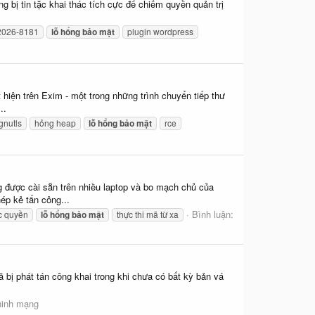
 bị tin tặc khai thác tích cực để chiếm quyền quản trị
2026-8181
lỗ
hổng
bảo
mật
plugin wordpress
hiện trên Exim - một trong những trình chuyển tiếp thư
..
gnutls
hỏng heap
lỗ
hổng
bảo
mật
rce
được cài sẵn trên nhiều laptop và bo mạch chủ của
p kẻ tấn công...
Bình luận:
c quyền
lỗ
hổng
bảo
mật
thực thi mã từ xa
 bị phát tán công khai trong khi chưa có bất kỳ bản vá
ninh mạng