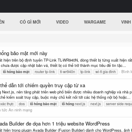
ÊN
CÓ GÌ MỚI
VIDEO
WARGAME
VINH
 hổng bảo mật mới này
 hiện trên bộ định tuyến TP-Link TL-WR940N, dòng thiết bị từng xuất hiện rấ
hưa được cập nhật bản vá, thiết bị có thể trở thành mục tiêu để tin tặc...
Bình l
lỗ
hổng
bảo
mật
router tp-link
tl-wr940n
tp-link
wi-fi gia đình
 thể dẫn tới chiếm quyền truy cập từ xa
g Next.js, nền tảng phát triển web phổ biến được nhiều doanh nghiệp và nhà 
hế kiểm soát truy cập, buộc máy chủ kết nối tới các hệ thống nội bộ hoặc...
xác thực
dos
lỗ
hổng
bảo
mật
lỗ
hổng
next.js
next.js
server side requ
n tức An ninh mạng
vada Builder đe dọa hơn 1 triệu website WordPress
 hiện trong plugin Avada Builder (Fusion Builder) dành cho WordPress, ảnh hư