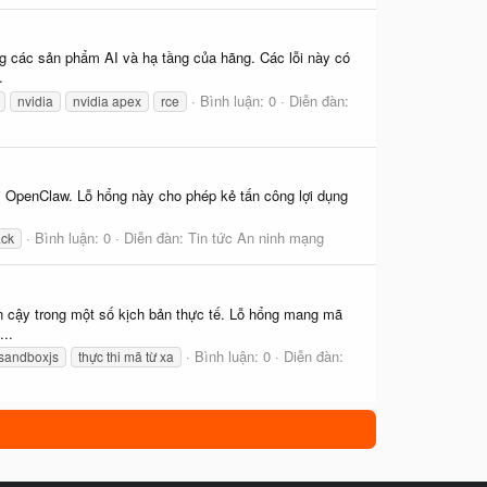
ng các sản phẩm AI và hạ tầng của hãng. Các lỗi này có
.
Bình luận: 0
Diễn đàn:
nvidia
nvidia apex
rce
ái OpenClaw. Lỗ hổng này cho phép kẻ tấn công lợi dụng
Bình luận: 0
Diễn đàn:
Tin tức An ninh mạng
ack
in cậy trong một số kịch bản thực tế. Lỗ hổng mang mã
..
Bình luận: 0
Diễn đàn:
sandboxjs
thực thi mã từ xa