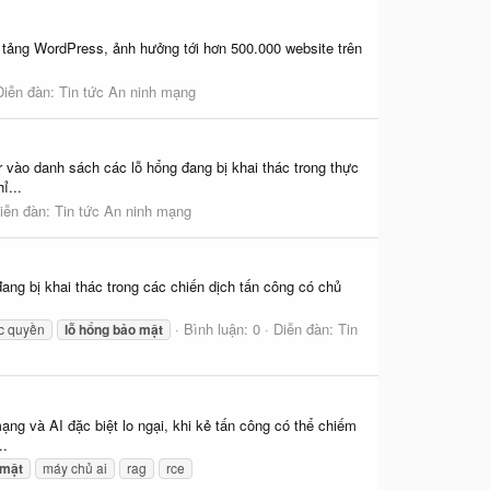
ền tảng WordPress, ảnh hưởng tới hơn 500.000 website trên
Diễn đàn:
Tin tức An ninh mạng
ào danh sách các lỗ hổng đang bị khai thác trong thực
ỉ...
iễn đàn:
Tin tức An ninh mạng
ng bị khai thác trong các chiến dịch tấn công có chủ
Bình luận: 0
Diễn đàn:
Tin
ặc quyền
lỗ
hổng
bảo
mật
ng và AI đặc biệt lo ngại, khi kẻ tấn công có thể chiếm
..
mật
máy chủ ai
rag
rce