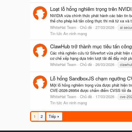
Loạt lỗ hổng nghiêm trọng trên NVID
NVIDIA vừa chính thức phát hành các bản tin b
thể cho phép kẻ tấn công thực thi mã từ xa và t
WhiteHat Team
Chủ đề
27/03/2026
ai secur
Tin tức An ninh mạng
ClawHub trở thành mục tiêu tấn công
Các nhà nghiên cứu từ Silverfort vừa phát hiện
cơ chế xếp hạng dựa trên lượt tải để đẩy một plu
WhiteHat Team
Chủ đề
26/03/2026
clawhu
Lỗ hổng SandboxJS chạm ngưỡng CVS
Một lỗ hổng nghiêm trọng vừa được phát hiện t
CVE-2026-26954 được chấm điểm CVSS tối đa 10.0
WhiteHat Team
Chủ đề
17/03/2026
cve-20
Tin tức An ninh mạng
1
2
Tiếp