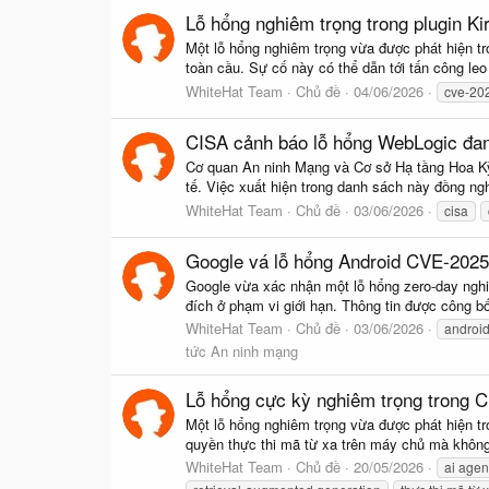
Lỗ hổng nghiêm trọng trong plugin K
Một lỗ hổng nghiêm trọng vừa được phát hiện tro
toàn cầu. Sự cố này có thể dẫn tới tấn công leo
WhiteHat Team
Chủ đề
04/06/2026
cve-20
CISA cảnh báo lỗ hổng WebLogic đang 
Cơ quan An ninh Mạng và Cơ sở Hạ tầng Hoa Kỳ
tế. Việc xuất hiện trong danh sách này đồng ngh
WhiteHat Team
Chủ đề
03/06/2026
cisa
Google vá lỗ hổng Android CVE-2025-
Google vừa xác nhận một lỗ hổng zero-day nghiê
đích ở phạm vi giới hạn. Thông tin được công bố
WhiteHat Team
Chủ đề
03/06/2026
androi
tức An ninh mạng
Lỗ hổng cực kỳ nghiêm trọng trong
Một lỗ hổng nghiêm trọng vừa được phát hiện tr
quyền thực thi mã từ xa trên máy chủ mà không
WhiteHat Team
Chủ đề
20/05/2026
ai agen