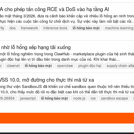
IA cho phép tấn công RCE và DoS vào hạ tầng AI
ảo mật tháng 3/2026, đưa ra cảnh báo khẩn cấp về nhiều lỗ hổng an ninh tro
hực hiện các cuộc tấn công từ chối dịch vụ. Sự việc này làm nổi bật các rủi..
ity
dos
framework
inference tools
lỗ
hổng
bảo
mật
machine learning
 nhờ lỗ hổng xếp hạng tải xuống
 một lỗ hổng nghiêm trọng trong ClawHub - marketplace plugin của hệ sinh th
gin độc hại lên vị trí đầu tiên trong danh mục của nó. Khi khai thác...
b
clawnet
lỗ
hổng
bảo
mật
openclaw
plugin độc hại
supply chain att
S 10.0, mở đường cho thực thi mã từ xa
rong thư viện SandboxJS đã khiến cơ chế sandbox quen thuộc trở nên thiếu t
, cho thấy mức độ rủi ro đặc biệt cao khi có thể dẫn tới thực thi mã từ xa.
26-26954
javascript
lỗ
hổng
bảo
mật
node.js
rce
sandbox escape