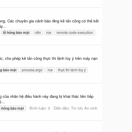
ng. Các chuyên gia cảnh báo rằng kẻ tấn công có thể kết
y...
lỗ
hổng
bảo
mật
n8n
rce
remote code execution
c, cho phép kẻ tấn công thực thi lệnh tùy ý trên máy nạn
g
bảo
mật
process.argv
rce
thực thi lệnh tùy ý
của nhân hệ điều hành này đang bị khai thác liên tiếp
...
Bình luận: 0
Diễn đàn:
Tin tức An ninh
ỗ
hổng
bảo
mật