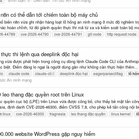
Bình luận: 0
Diễn đàn:
Tin tức An ninh mạng
xa
 n8n có thể dẫn tới chiếm toàn bộ máy chủ
ổ biến n8n vừa ghi nhận hàng loạt lỗ hổng an ninh mạng ở mức độ nghiêm trọ
ác hoàn chỉnh, từ đó giành quyền thực thi mã từ xa và kiểm soát toàn bộ má
26-44789
cve-2026-44790
cve-2026-44791
git node
http request node
hực thi lệnh qua deeplink độc hại
ng vừa được phát hiện trong công cụ dòng lệnh Claude Code CLI của Anthropi
ặc biệt. Điểm đáng lo ngại là người dùng gần như không cần thực hiện thêm...
ic
claude code
claude-cli://
deeplink độc hại
eagerparsecliflag
lỗ
hổn
 tức An ninh mạng
 leo thang đặc quyền root trên Linux
c quyền cục bộ (LPE) trên Linux vừa được công bố, cho thấy bề mặt tấn công 
esia, định danh CVE-2026-46300, điểm CVSS 7,8, cho phép kẻ tấn công nội bộ
t
linux
cve-2026-46300
fragnesia
leo thang đặc quyền
linux kernel
l
100.000 website WordPress gặp nguy hiểm