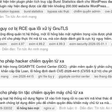
hiện trên plugin phân tích truy cập Burst Statistics dành cho WordPress đang
plugin này hiện đang được cài đặt trên khoảng 200.000 website WordPress...
ication bypass
burst statistics
bypass xác thực
chiếm quyền admin
cve-
đàn:
Tin tức An ninh mạng
guy cơ bị RCE qua lỗi xử lý GnuTLS
ộng đồng quản trị hệ thống, một lỗ hổng bảo mật nghiêm trọng vừa được phát 
g chỉ cho phép thực thi mã từ xa, mà còn được đánh giá là cực kỳ nguy hiểm.
exim
exim 4.97
exim 4.99.2
exim 4.99.3
exim-security-2026-05-01.1
Diễn đàn:
Tin tức An ninh mạng
ho phép hacker chiếm quyền từ xa
át hiện trong GIGABYTE Control Center (GCC) - phần mềm quản lý phần cứng 
hẩn cấp Đài Loan, lỗ hổng định danh CVE-2026-4415 (CVSS 9,2/10) cho phé
h mạng
cve-2026-4415
ghi file tùy ý
gigabyte control center
leo thang đặ
 cho phép tin tặc chiếm quyền máy chủ từ xa
loạt hệ thống sử dụng Nginx UI vào tình trạng rủi ro cao khi mã khai thác đã
anh chóng lợi dụng điểm yếu để chiếm quyền điều khiển máy chủ từ xa mà...
Bình luận: 0
Diễn đàn:
Tin tức An 
26-33032
lỗ
hổng
bảo
mật
nginx ui