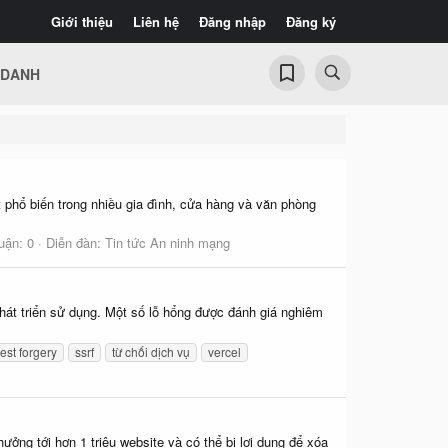
Giới thiệu
Liên hệ
Đăng nhập
Đăng ký
 DANH
t phổ biến trong nhiều gia đình, cửa hàng và văn phòng
uận: 0
Diễn đàn:
Tin tức An ninh mạng
phát triển sử dụng. Một số lỗ hổng được đánh giá nghiêm
est forgery
ssrf
từ chối dịch vụ
vercel
ởng tới hơn 1 triệu website và có thể bị lợi dụng để xóa