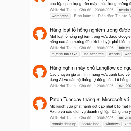
các tệp quan trọng trên máy chủ. Trong những đi
WhiteHat Team
Chủ đề
20/06/2026
avada b
Bình luận: 0
Diễn đàn:
Tin tức 
wordpress
Hàng loạt lỗ hổng nghiêm trọng được
Một loạt lỗ hổng nghiêm trọng vừa được Google k
hổng nào ảnh hưởng đến trình duyệt phổ biến nhấ
WhiteHat Team
Chủ đề
18/06/2026
bản vá
thực thi mã từ xa
use-after-free
webrtc
web
Hàng nghìn máy chủ Langflow có nguy
Các chuyên gia an ninh mạng vừa cảnh báo về 
dụng AI và các hệ thống tự động hóa. Lỗ hổng c
WhiteHat Team
Chủ đề
12/06/2026
cve-20
Patch Tuesday tháng 6: Microsoft vá 
Microsoft vừa phát hành đợt cập nhật bảo mật 
Azure và các dịch vụ doanh nghiệp. Đáng chú ý, 
WhiteHat Team
Chủ đề
10/06/2026
active d
remote desktop
secure boot
windows
zer