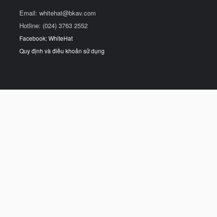
Email:
whitehat@bkav.com
Hotline: (024) 3763 2552
Facebook: WhiteHat
Quy định và điều khoản sử dụng