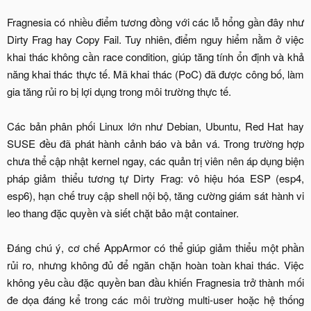
Fragnesia có nhiều điểm tương đồng với các lỗ hổng gần đây như
Dirty Frag hay Copy Fail. Tuy nhiên, điểm nguy hiểm nằm ở việc
khai thác không cần race condition, giúp tăng tính ổn định và khả
năng khai thác thực tế. Mã khai thác (PoC) đã được công bố, làm
gia tăng rủi ro bị lợi dụng trong môi trường thực tế.
Các bản phân phối Linux lớn như Debian, Ubuntu, Red Hat hay
SUSE đều đã phát hành cảnh báo và bản vá. Trong trường hợp
chưa thể cập nhật kernel ngay, các quản trị viên nên áp dụng biện
pháp giảm thiểu tương tự Dirty Frag: vô hiệu hóa ESP (esp4,
esp6), hạn chế truy cập shell nội bộ, tăng cường giám sát hành vi
leo thang đặc quyền và siết chặt bảo mật container.
Đáng chú ý, cơ chế AppArmor có thể giúp giảm thiểu một phần
rủi ro, nhưng không đủ để ngăn chặn hoàn toàn khai thác. Việc
không yêu cầu đặc quyền ban đầu khiến Fragnesia trở thành mối
đe dọa đáng kể trong các môi trường multi-user hoặc hệ thống