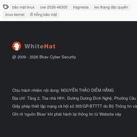
à
đ
T
bảo mật linux
cve-2026-46300
fragnesia
leo thang đặc quyền
y
ầ
h
b
u
linux kernel
lỗ hổng bảo mật
ắ
ẻ
t
đ
ầ
u
@ 2009 -
2026
Bkav Cyber Security
Chịu trách nhiệm nội dung: NGUYỄN THẢO DIỄM HẰNG
Địa chỉ: Tầng 2, Tòa nhà HH1, Đường Dương Đình Nghệ, Phường Cầu 
Giấy phép thiết lập mạng xã hội số 355/GP-BTTTT do Bộ Thông tin và
Ghi rõ 'nguồn Bkav' khi phát hành lại thông tin từ Website này