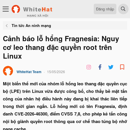
Đăng nhập
Tin tức An ninh mạng
Cảnh báo lỗ hổng Fragnesia: Nguy
cơ leo thang đặc quyền root trên
Linux
WhiteHat Team
15/05/2026
Một biến thể mới của nhóm lỗ hổng leo thang đặc quyền cục
bộ (LPE) trên Linux vừa được công bố, cho thấy bề mặt tấn
công của nhân hệ điều hành này đang bị khai thác liên tiếp
trong thời gian ngắn. Lỗ hổng mới có tên Fragnesia, định
danh CVE-2026-46300, điểm CVSS 7,8, cho phép kẻ tấn công
nội bộ giành quyền root thông qua cơ chế thao túng bộ nhớ
page cache.