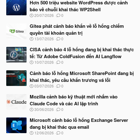
Hơn 500 triệu website WordPress được cảnh
báo về chuỗi khai thác WP2Shell
N
20/07/2026
0
g
à
Gitea phát cảnh báo khẩn về lỗ hổng chiếm
y
quyền tài khoản quản trị
b
N
13/07/2026
0
ắ
g
t
à
CISA cảnh báo 4 lỗ hổng đang bị khai thác thực
đ
y
ầ
tế: Từ Adobe ColdFusion đến AI Langflow
b
u
N
10/07/2026
0
ắ
g
t
à
Cảnh báo lỗ hổng Microsoft SharePoint đang bị
đ
y
ầ
khai thác, yêu cầu khẩn trương vá lỗi
b
u
N
03/07/2026
0
ắ
g
t
à
Mozilla cảnh báo kỹ thuật mới nhắm vào
đ
y
ầ
Claude Code và các AI lập trình
b
u
N
30/06/2026
0
ắ
g
t
à
Microsoft cảnh báo lỗ hổng Exchange Server
đ
y
ầ
đang bị khai thác qua email
b
u
N
12/06/2026
0
ắ
g
t