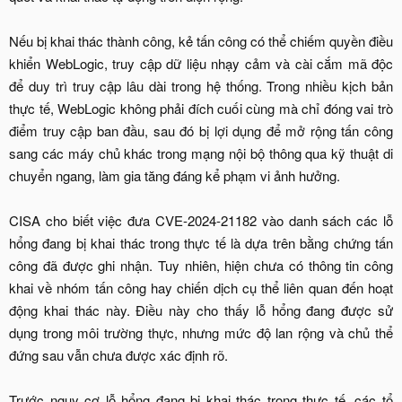
Nếu bị khai thác thành công, kẻ tấn công có thể chiếm quyền điều
khiển WebLogic, truy cập dữ liệu nhạy cảm và cài cắm mã độc
để duy trì truy cập lâu dài trong hệ thống. Trong nhiều kịch bản
thực tế, WebLogic không phải đích cuối cùng mà chỉ đóng vai trò
điểm truy cập ban đầu, sau đó bị lợi dụng để mở rộng tấn công
sang các máy chủ khác trong mạng nội bộ thông qua kỹ thuật di
chuyển ngang, làm gia tăng đáng kể phạm vi ảnh hưởng.
CISA cho biết việc đưa CVE-2024-21182 vào danh sách các lỗ
hổng đang bị khai thác trong thực tế là dựa trên bằng chứng tấn
công đã được ghi nhận. Tuy nhiên, hiện chưa có thông tin công
khai về nhóm tấn công hay chiến dịch cụ thể liên quan đến hoạt
động khai thác này. Điều này cho thấy lỗ hổng đang được sử
dụng trong môi trường thực, nhưng mức độ lan rộng và chủ thể
đứng sau vẫn chưa được xác định rõ.
Trước nguy cơ lỗ hổng đang bị khai thác trong thực tế, các tổ