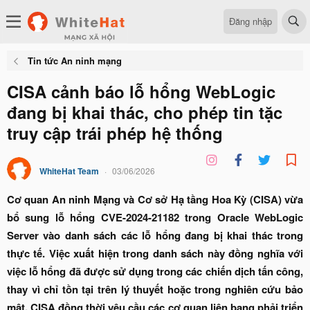
Đăng nhập
Tin tức An ninh mạng
CISA cảnh báo lỗ hổng WebLogic
đang bị khai thác, cho phép tin tặc
truy cập trái phép hệ thống
WhiteHat Team
03/06/2026
Cơ quan An ninh Mạng và Cơ sở Hạ tầng Hoa Kỳ (CISA) vừa
bổ sung lỗ hổng CVE-2024-21182 trong Oracle WebLogic
Server vào danh sách các lỗ hổng đang bị khai thác trong
thực tế. Việc xuất hiện trong danh sách này đồng nghĩa với
việc lỗ hổng đã được sử dụng trong các chiến dịch tấn công,
thay vì chỉ tồn tại trên lý thuyết hoặc trong nghiên cứu bảo
mật. CISA đồng thời yêu cầu các cơ quan liên bang phải triển