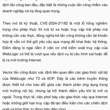
dịch tấn công ban đầu, đặc biệt là những cuộc tấn công nhắm vào
doanh nghiệp và hạ tầng quan trọng.
Theo mô tả kỹ thuật, CVE-2024-21182 là một lỗ hổng nghiêm
trọng cho phép thực thi mã từ xa hoặc truy cập trái phép mà
không cần xác thực, đồng nghĩa kẻ tấn công không cần tài khoản
hợp lệ vẫn có thể gửi yêu cầu qua mạng để khai thác hệ thống.
Điểm đáng lo ngại nằm ở việc cơ chế kiểm soát truy cập của
WebLogic có thể bị vượt qua nếu dịch vụ bị cấu hình sai hoặc để
lộ ra môi trường Internet.
Vector tấn công được xác định liên quan đến các giao thức nội bộ
của WebLogic như T3 và IIOP. Đây là các kênh truyền thông
được thiết kế cho trao đổi giữa các thành phần ứng dụng trong
môi trường nội bộ, nhưng lại trở thành điểm yếu khi bị mở ra
ngoài. Trong thực tế, việc phơi bày các giao thức này qua Internet
hoặc không giới hạn truy cập đã tạo điều kiện cho các chiến dịch
quét và khai thác tự động trên diện rộng.