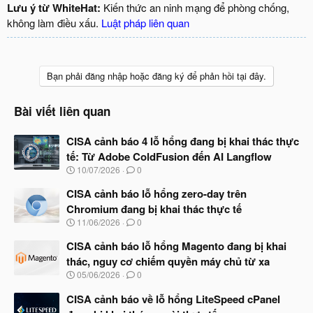
Lưu ý từ WhiteHat:
Kiến thức an ninh mạng để phòng chống,
không làm điều xấu.
Luật pháp liên quan
Bạn phải đăng nhập hoặc đăng ký để phản hồi tại đây.
Bài viết liên quan
CISA cảnh báo 4 lỗ hổng đang bị khai thác thực
tế: Từ Adobe ColdFusion đến AI Langflow
N
10/07/2026
0
g
à
CISA cảnh báo lỗ hổng zero-day trên
y
Chromium đang bị khai thác thực tế
b
N
11/06/2026
0
ắ
g
t
à
CISA cảnh báo lỗ hổng Magento đang bị khai
đ
y
ầ
thác, nguy cơ chiếm quyền máy chủ từ xa
b
u
N
05/06/2026
0
ắ
g
t
à
CISA cảnh báo về lỗ hổng LiteSpeed cPanel
đ
y
ầ