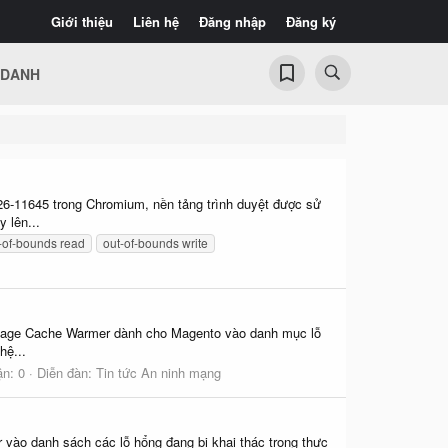
Giới thiệu
Liên hệ
Đăng nhập
Đăng ký
 DANH
6-11645 trong Chromium, nền tảng trình duyệt được sử
 lên...
-of-bounds read
out-of-bounds write
ll Page Cache Warmer dành cho Magento vào danh mục lỗ
hệ...
ận: 0
Diễn đàn:
Tin tức An ninh mạng
ào danh sách các lỗ hổng đang bị khai thác trong thực