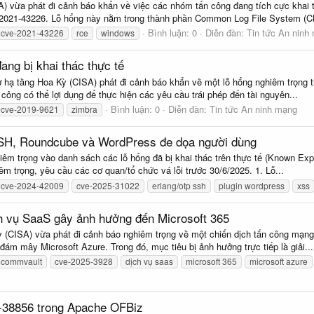
 vừa phát đi cảnh báo khẩn về việc các nhóm tấn công đang tích cực khai t
2021-43226. Lỗ hổng này nằm trong thành phần Common Log File System (CL
Bình luận: 0
Diễn đàn:
Tin tức An ninh
cve-2021-43226
rce
windows
ng bị khai thác thực tế
hạ tầng Hoa Kỳ (CISA) phát đi cảnh báo khẩn về một lỗ hổng nghiêm trọng tr
 công có thể lợi dụng để thực hiện các yêu cầu trái phép đến tài nguyên...
Bình luận: 0
Diễn đàn:
Tin tức An ninh mạng
cve-2019-9621
zimbra
 SSH, Roundcube và WordPress đe dọa người dùng
êm trọng vào danh sách các lỗ hổng đã bị khai thác trên thực tế (Known Explo
m trọng, yêu cầu các cơ quan/tổ chức vá lỗi trước 30/6/2025. 1. Lỗ...
cve-2024-42009
cve-2025-31022
erlang/otp ssh
plugin wordpress
xss
ch vụ SaaS gây ảnh hưởng đến Microsoft 365
 (CISA) vừa phát đi cảnh báo nghiêm trọng về một chiến dịch tấn công mạng
đám mây Microsoft Azure. Trong đó, mục tiêu bị ảnh hưởng trực tiếp là giải...
commvault
cve-2025-3928
dịch vụ saas
microsoft 365
microsoft azure
-38856 trong Apache OFBiz