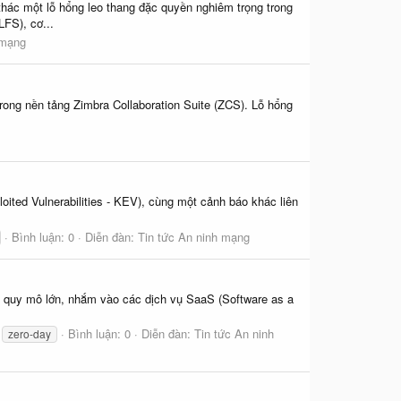
hác một lỗ hổng leo thang đặc quyền nghiêm trọng trong
FS), cơ...
 mạng
ong nền tảng Zimbra Collaboration Suite (ZCS). Lỗ hổng
ited Vulnerabilities - KEV), cùng một cảnh báo khác liên
Bình luận: 0
Diễn đàn:
Tin tức An ninh mạng
 quy mô lớn, nhắm vào các dịch vụ SaaS (Software as a
Bình luận: 0
Diễn đàn:
Tin tức An ninh
zero-day