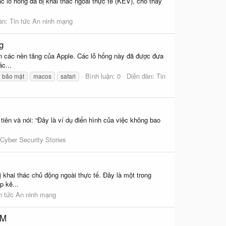
 lỗ hổng đã bị khai thác ngoài thực tế (KEV), cho thấy
àn:
Tin tức An ninh mạng
g
ên các nền tảng của Apple. Các lỗ hổng này đã được đưa
c...
Bình luận: 0
Diễn đàn:
Tin
g bảo mật
macos
safari
tiên và nói: “Đây là ví dụ điển hình của việc không bao
Cyber Security Stories
khai thác chủ động ngoài thực tế. Đây là một trong
p kẻ...
n tức An ninh mạng
EM