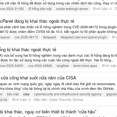
ĩa với việc lỗ hổng đã được sử dụng trong các chiến dịch tấn công, thay vì ch
Bình luận: 0
D
cve-2024-21182
lỗ hổng bảo mật
oracle weblogic server
Panel đang bị khai thác ngoài thực tế
a phát cảnh báo khẩn về lỗ hổng nghiêm trọng CVE-2026-48172 trong plugin 
-48172 được chấm điểm CVSS tối đa 10.0, bắt nguồn từ lỗi phân quyền không 
Bìn
cpanel
cve-2026-48172
litespeed
litespeed user-end cpanel plugin
ng bị khai thác ngoài thực tế
 vừa bổ sung hai lỗ hổng nghiêm trọng vào danh mục các lỗ hổng đang bị kha
được tin tặc sử dụng trong các cuộc tấn công ngoài đời thực. Hai lỗ hổng...
Bình luận
cve-2025-34291
cve-2026-34926
langflow
trend micro apex
ở cửa công khai suốt nửa năm của CISA
uan an ninh mạng quốc gia, ngày ngày đi cảnh báo thế giới về ransomware, A
chìa khóa tổng” của hệ thống lại bị chính nhà thầu của mình đem lên GitHub...
ys
bảo mật
cisa
cybersecurity and infrastructure security agency
gitguar
Bình luận: 0
Diễn đàn:
Cyber Security Stories
nội bộ
ị khai thác, nguy cơ biến thiết bị thành “cửa hậu”