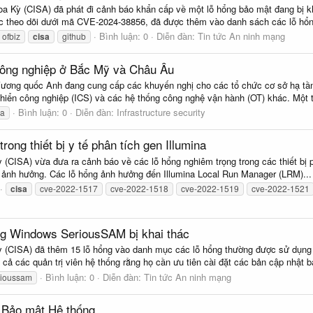
 Kỳ (CISA) đã phát đi cảnh báo khẩn cấp về một lỗ hổng bảo mật đang bị kha
theo dõi dưới mã CVE-2024-38856, đã được thêm vào danh sách các lỗ hổng
Bình luận: 0
Diễn đàn:
Tin tức An ninh mạng
ofbiz
cisa
github
công nghiệp ở Bắc Mỹ và Châu Âu
ương quốc Anh đang cung cấp các khuyến nghị cho các tổ chức cơ sở hạ tần
hiển công nghiệp (ICS) và các hệ thống công nghệ vận hành (OT) khác. Một t
Bình luận: 0
Diễn đàn:
Infrastructure security
ga
ong thiết bị y tế phân tích gen Illumina
CISA) vừa đưa ra cảnh báo về các lỗ hổng nghiêm trọng trong các thiết bị ph
ảnh hưởng. Các lỗ hổng ảnh hưởng đến Illumina Local Run Manager (LRM)...
cisa
cve-2022-1517
cve-2022-1518
cve-2022-1519
cve-2022-1521
ng Windows SeriousSAM bị khai thác
 (CISA) đã thêm 15 lỗ hổng vào danh mục các lỗ hổng thường được sử dụng
 cả các quản trị viên hệ thống rằng họ cần ưu tiên cài đặt các bản cập nhật b
Bình luận: 0
Diễn đàn:
Tin tức An ninh mạng
rioussam
V Bảo mật Hệ thống