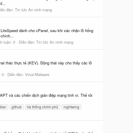
ỉ...
iễn đàn:
Tin tức An ninh mạng
LiteSpeed dành cho cPanel, sau khi xác nhận lỗ hổng
chính...
h luận: 0
Diễn đàn:
Tin tức An ninh mạng
i thác thực tế (KEV). Động thái này cho thấy các lỗ
: 0
Diễn đàn:
Virus/Malware
PT và các chiến dịch gián điệp mạng tinh vi. Thế rồi
dian
github
hệ thống chính phủ
nightwing