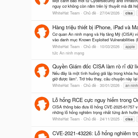
Một cảnh báo mới từ Cybersecurity and Infrastr
nguy cơ không còn nằm trên lý thuyết mà đã hiện
WhiteHat Team
Chủ đề
27/04/2026
cisa
Hàng triệu thiết bị iPhone, iPad và 
Cơ quan An ninh mạng và Hạ tầng Mỹ (CISA) vừa
vào danh mục Known Exploited Vulnerabilities 
WhiteHat Team
Chủ đề
10/03/2026
apple
tức An ninh mạng
Quyền Giám đốc CISA làm rò rỉ dữ 
Nếu đây là một tình huống giả lập trong khóa hu
giờ được làm”. Trớ trêu thay, câu chuyện này lại
WhiteHat Team
Chủ đề
30/01/2026
an ninh
Lỗ hổng RCE cực nguy hiểm trong Or
CISA thông báo đưa lỗ hổng CVE-2025-61757 vào 
những lỗ hổng nghiêm trọng nhất từng ảnh hưởn
WhiteHat Team
Chủ đề
24/11/2025
cisa
CVE-2021-43226: Lỗ hổng nghiêm tr