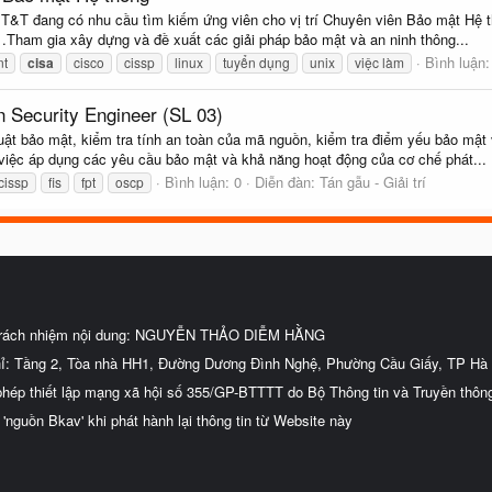
 T&T đang có nhu cầu tìm kiếm ứng viên cho vị trí Chuyên viên Bảo mật Hệ th
.Tham gia xây dựng và đề xuất các giải pháp bảo mật và an ninh thông...
Bình luận:
nt
cisa
cisco
cissp
linux
tuyển dụng
unix
việc làm
Security Engineer (SL 03)
uật bảo mật, kiểm tra tính an toàn của mã nguồn, kiểm tra điểm yếu bảo mật v
a việc áp dụng các yêu cầu bảo mật và khả năng hoạt động của cơ chế phát...
Bình luận: 0
Diễn đàn:
Tán gẫu - Giải trí
cissp
fis
fpt
oscp
trách nhiệm nội dung: NGUYỄN THẢO DIỄM HẰNG
hỉ: Tầng 2, Tòa nhà HH1, Đường Dương Đình Nghệ, Phường Cầu Giấy, TP Hà 
phép thiết lập mạng xã hội số 355/GP-BTTTT do Bộ Thông tin và Truyền thôn
 'nguồn Bkav' khi phát hành lại thông tin từ Website này