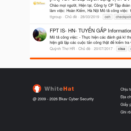
Chào mọi người, Hiện tại, Công ty CP Tập đoàn
làm việc: Hoàn Kiếm, Hà Nội Mô tả công việc: 1
ttgroup
Chủ đề
28/03/2019
ceh
checkpoi
FPT IS- HN- TUYỂN GẤP Information 
Mô tả công việc: - Thực hiện các đánh giá kĩ th
hiện giả lập các cuộc tấn công thật để kiểm tr
Quỳnh Thơ HR
Chủ đề
20/07/2017
cisa
Chịu 
Địa c
@ 2009 -
2026
Bkav Cyber Security
Giấy 
Ghi rõ