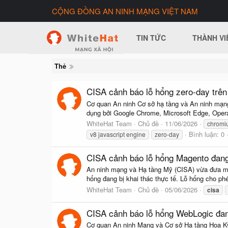
CỘNG ĐỒNG AN NINH MẠNG VIỆT NAM
TIN TỨC
THÀNH VI
Thẻ
CISA cảnh báo lỗ hổng zero-day trên
Cơ quan An ninh Cơ sở hạ tầng và An ninh mạn
dụng bởi Google Chrome, Microsoft Edge, Opera 
WhiteHat Team
Chủ đề
11/06/2026
chromi
Bình luận: 0
v8 javascript engine
zero-day
CISA cảnh báo lỗ hổng Magento đang
An ninh mạng và Hạ tầng Mỹ (CISA) vừa đưa một
hổng đang bị khai thác thực tế. Lỗ hổng cho ph
WhiteHat Team
Chủ đề
05/06/2026
cisa
CISA cảnh báo lỗ hổng WebLogic đang 
Cơ quan An ninh Mạng và Cơ sở Hạ tầng Hoa Kỳ