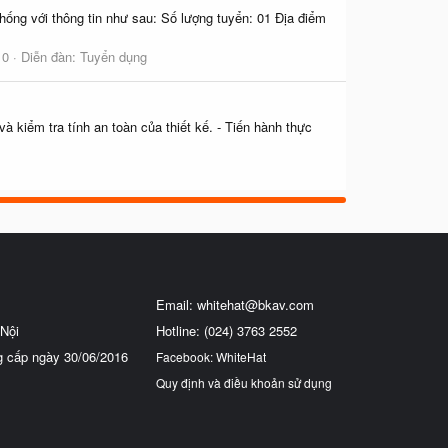
ống với thông tin như sau: Số lượng tuyển: 01 Địa điểm
 0
Diễn đàn:
Tuyển dụng
à kiểm tra tính an toàn của thiết kế. - Tiến hành thực
Email:
whitehat@bkav.com
Nội
Hotline: (024) 3763 2552
g cấp ngày 30/06/2016
Facebook: WhiteHat
Quy định và điều khoản sử dụng