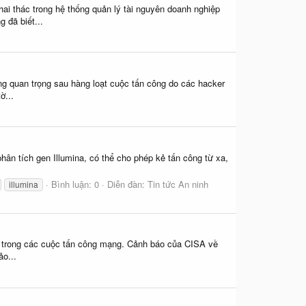
i thác trong hệ thống quản lý tài nguyên doanh nghiệp
 đã biết...
g quan trọng sau hàng loạt cuộc tấn công do các hacker
ờ...
ân tích gen Illumina, có thể cho phép kẻ tấn công từ xa,
Bình luận: 0
Diễn đàn:
Tin tức An ninh
illumina
 trong các cuộc tấn công mạng. Cảnh báo của CISA về
ảo...