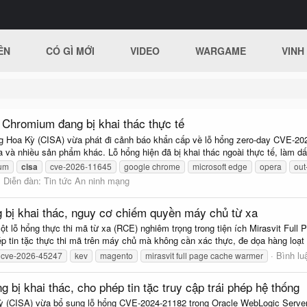
ÊN
CÓ GÌ MỚI
VIDEO
WARGAME
VINH
 Chromium đang bị khai thác thực tế
g Hoa Kỳ (CISA) vừa phát đi cảnh báo khẩn cấp về lỗ hổng zero-day CVE-202
và nhiều sản phẩm khác. Lỗ hổng hiện đã bị khai thác ngoài thực tế, làm dấy
um
cisa
cve-2026-11645
google chrome
microsoft edge
opera
out
Diễn đàn:
Tin tức An ninh mạng
 bị khai thác, nguy cơ chiếm quyền máy chủ từ xa
 lỗ hổng thực thi mã từ xa (RCE) nghiêm trọng trong tiện ích Mirasvit Fu
ép tin tặc thực thi mã trên máy chủ mà không cần xác thực, đe dọa hàng loạt 
Bình lu
cve-2026-45247
kev
magento
mirasvit full page cache warmer
bị khai thác, cho phép tin tặc truy cập trái phép hệ thống
 (CISA) vừa bổ sung lỗ hổng CVE-2024-21182 trong Oracle WebLogic Server v