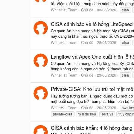
tế. Việc xuất hiện trong danh sách này đồng ngh
WhiteHat Team
Chủ đề
03/06/2026
cisa
CISA cảnh báo về lỗ hổng LiteSpeed c
Cơ quan An ninh mạng và Hạ tầng Mỹ (CISA) vừ
này đang bị khai thác ngoài thực tế. CVE-2026
WhiteHat Team
Chủ đề
28/05/2026
cisa
Langflow và Apex One xuất hiện lỗ hổ
Cơ quan An ninh mạng và Hạ tầng Hoa Kỳ (CISA)
hổng không còn là nguy cơ trên lý thuyết mà đã 
WhiteHat Team
Chủ đề
23/05/2026
cisa
Private-CISA: Kho lưu trữ tối mật m
Hãy tưởng tượng bạn là người đứng đầu một cơ q
một buổi sáng đẹp trời, bạn phát hiện toàn bộ “
WhiteHat Team
Chủ đề
20/05/2026
aws ke
private-
cisa
rò ri dữ liệu
seralys
truy cập 
CISA cảnh báo khẩn: 4 lỗ hổng đang b