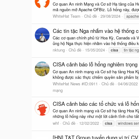
Cơ quan An ninh Mạng và Cơ sở Hạ tầng của Hoa
mã nguồn mở Apache OFBiz. Lỗ hổng này, được 
WhiteHat Team
Chủ đề
29/08/2024
apache 
Các tin tặc Nga nhắm vào hệ thống 
Các cơ quan chính phủ từ Hoa Kỳ, Canada và V
ủng hộ Nga thực hiện nhằm vào hệ thống điều k
nktung
Chủ đề
15/05/2024
cisa
tin tặc n
CISA cảnh báo lỗ hổng nghiêm trọng tr
Cơ quan An ninh mạng và Cơ sở hạ tầng Hoa Kỳ (
không được xác thực chiếm quyền sản phẩm bị 
WhiteHat News #ID:0911
Chủ đề
04/06/2022
mạng
CISA cảnh báo các tổ chức vá lỗ hổ
Cơ quan An ninh mạng và Cơ sở hạ tầng Hoa Kỳ
những lỗ hổng này như một lời cảnh tỉnh cho tất
whf
Chủ đề
12/02/2022
cisa
windows se
[HN] T&T Group tuyển dụng vị trí C