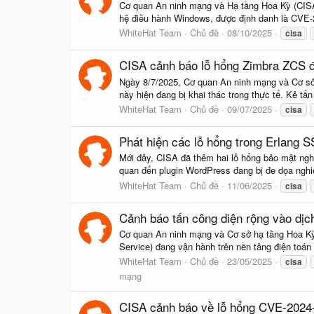
Cơ quan An ninh mạng và Hạ tầng Hoa Kỳ (CISA)
hệ điều hành Windows, được định danh là CVE-
WhiteHat Team
Chủ đề
08/10/2025
cisa
CISA cảnh báo lỗ hổng Zimbra ZCS đa
Ngày 8/7/2025, Cơ quan An ninh mạng và Cơ sở 
này hiện đang bị khai thác trong thực tế. Kẻ tấn
WhiteHat Team
Chủ đề
09/07/2025
cisa
Phát hiện các lỗ hổng trong Erlang
Mới đây, CISA đã thêm hai lỗ hổng bảo mật nghi
quan đến plugin WordPress đang bị đe dọa nghiê
WhiteHat Team
Chủ đề
11/06/2025
cisa
Cảnh báo tấn công diện rộng vào dị
Cơ quan An ninh mạng và Cơ sở hạ tầng Hoa Kỳ
Service) đang vận hành trên nền tảng điện toán 
WhiteHat Team
Chủ đề
23/05/2025
cisa
mạng
CISA cảnh báo về lỗ hổng CVE-2024