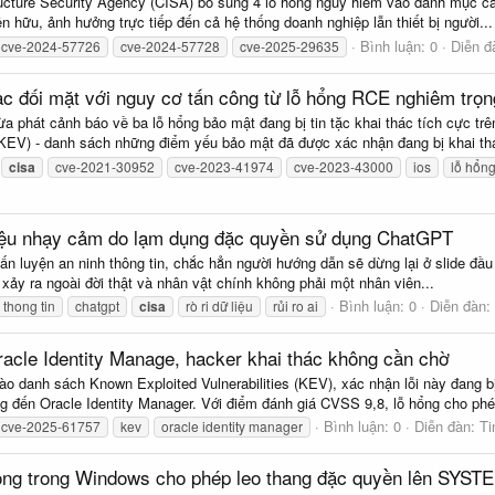
ucture Security Agency (CISA) bổ sung 4 lỗ hổng nguy hiểm vào danh mục các
 hữu, ảnh hưởng trực tiếp đến cả hệ thống doanh nghiệp lẫn thiết bị người...
Bình luận: 0
Diễn đ
cve-2024-57726
cve-2024-57728
cve-2025-29635
Mac đối mặt với nguy cơ tấn công từ lỗ hổng RCE nghiêm trọn
 phát cảnh báo về ba lỗ hổng bảo mật đang bị tin tặc khai thác tích cực tr
(KEV) - danh sách những điểm yếu bảo mật đã được xác nhận đang bị khai thá
cisa
cve-2021-30952
cve-2023-41974
cve-2023-43000
ios
lỗ hổn
liệu nhạy cảm do lạm dụng đặc quyền sử dụng ChatGPT
ấn luyện an ninh thông tin, chắc hẳn người hướng dẫn sẽ dừng lại ở slide đầu 
 xảy ra ngoài đời thật và nhân vật chính không phải một nhân viên...
Bình luận: 0
Diễn đàn:
 thong tin
chatgpt
cisa
rò ri dữ liệu
rủi ro ai
acle Identity Manage, hacker khai thác không cần chờ
danh sách Known Exploited Vulnerabilities (KEV), xác nhận lỗi này đang bị 
g đến Oracle Identity Manager. Với điểm đánh giá CVSS 9,8, lỗ hổng cho phé
Bình luận: 0
Diễn đàn:
Ti
cve-2025-61757
kev
oracle identity manager
ọng trong Windows cho phép leo thang đặc quyền lên SYST