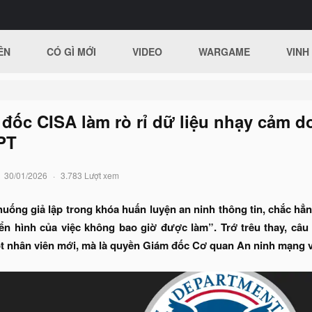
ÊN
CÓ GÌ MỚI
VIDEO
WARGAME
VINH
đốc CISA làm rò rỉ dữ liệu nhạy cảm d
PT
30/01/2026
3.783 Lượt xem
huống giả lập trong khóa huấn luyện an ninh thông tin, chắc hẳ
iển hình của việc không bao giờ được làm”. Trớ trêu thay, câu 
t nhân viên mới, mà là quyền Giám đốc Cơ quan An ninh mạng v