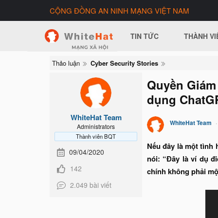
CỘNG ĐỒNG AN NINH MẠNG VIỆT NAM
TIN TỨC
THÀNH VI
Thảo luận
Cyber Security Stories
Quyền Giám 
dụng ChatG
WhiteHat Team
WhiteHat Team
Administrators
Thành viên BQT
Nếu đây là một tình 
09/04/2020
nói: “Đây là ví dụ đ
142
chính không phải mộ
2.049 bài viết