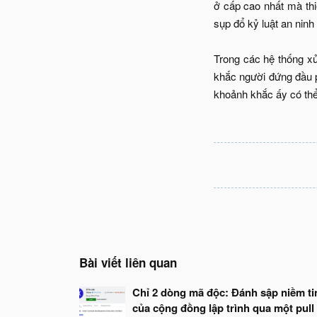
ở cấp cao nhất mà thiế
sụp đổ kỷ luật an nin
Trong các hệ thống xử
khắc người đứng đầu p
khoảnh khắc ấy có thể 
Bài viết liên quan
Chỉ 2 dòng mã độc: Đánh sập niềm ti
của cộng đồng lập trình qua một pull