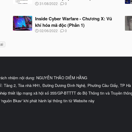
N
31/08/2022
0
g
à
y
Inside Cyber Warfare - Chương X: Vũ
b
khí hóa mã độc (Phần 1)
ắ
N
02/06/2022
0
t
g
đ
à
ầ
 ai
y
u
b
ắ
t
đ
ầ
u
trách nhiệm nội dung: NGUYỄN THẢO DIỄM HẰNG
hỉ: Tầng 2, Tòa nhà HH1, Đường Dương Đình Nghệ, Phường Cầu Giấy, TP Hà 
phép thiết lập mạng xã hội số 355/GP-BTTTT do Bộ Thông tin và Truyền thôn
 'nguồn Bkav' khi phát hành lại thông tin từ Website này