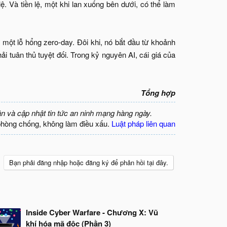
ệ. Và tiền lệ, một khi lan xuống bên dưới, có thể làm
 một lỗ hổng zero-day. Đôi khi, nó bắt đầu từ khoảnh
tuân thủ tuyệt đối. Trong kỷ nguyên AI, cái giá của
Tổng hợp
ận và cập nhật tin tức an ninh mạng hàng ngày.
phòng chống, không làm điều xấu.
Luật pháp liên quan
Bạn phải đăng nhập hoặc đăng ký để phản hồi tại đây.
Inside Cyber Warfare - Chương X: Vũ
khí hóa mã độc (Phần 3)