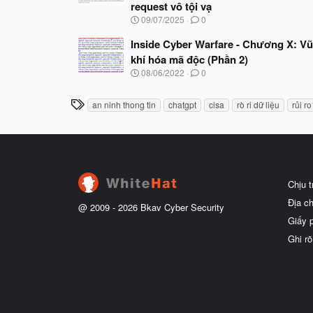
request vô tội vạ
N
09/07/2025
0
g
à
Inside Cyber Warfare - Chương X: Vũ
y
khí hóa mã độc (Phần 2)
b
N
08/06/2022
0
ắ
g
t
à
đ
T
an ninh thong tin
chatgpt
cisa
rò ri dữ liệu
rủi ro
y
ầ
h
b
u
ắ
ẻ
t
đ
ầ
u
Chịu 
Địa c
@ 2009 -
2026
Bkav Cyber Security
Giấy 
Ghi rõ