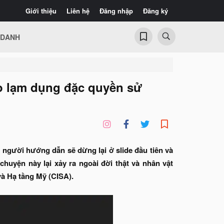
Giới thiệu
Liên hệ
Đăng nhập
Đăng ký
 DANH
o lạm dụng đặc quyền sử
n người hướng dẫn sẽ dừng lại ở slide đầu tiên và
chuyện này lại xảy ra ngoài đời thật và nhân vật
à Hạ tầng Mỹ (CISA).