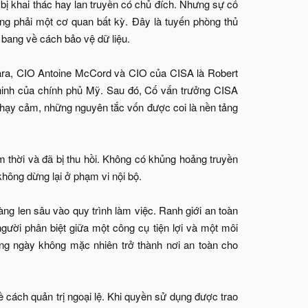
 bị khai thác hay lan truyền có chủ đích. Nhưng sự cố
ng phải một cơ quan bất kỳ. Đây là tuyến phòng thủ
 bang về cách bảo vệ dữ liệu.
ra, CIO Antoine McCord và CIO của CISA là Robert
ninh của chính phủ Mỹ. Sau đó, Cố vấn trưởng CISA
n nhạy cảm, những nguyên tắc vốn được coi là nền tảng
thời và đã bị thu hồi. Không có khủng hoảng truyền
hông dừng lại ở phạm vi nội bộ.
g len sâu vào quy trình làm việc. Ranh giới an toàn
ời phân biệt giữa một công cụ tiện lợi và một môi
ằng ngày không mặc nhiên trở thành nơi an toàn cho
về cách quản trị ngoại lệ. Khi quyền sử dụng được trao