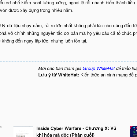
u cơ chế kiểm soát tương xứng, ngoại lệ rất nhanh biến thành tiền l
h vốn được xây dựng trong nhiều năm.
 lý dữ liệu nhạy cảm, rủi ro lớn nhất không phải lúc nào cũng đến từ
há vỡ chính những nguyên tắc cơ bản mà họ yêu cầu cả tổ chức phải 
không đến ngay lập tức, nhưng luôn tồn tại.
Mời các bạn tham gia
Group WhiteHat
để thảo lu
Lưu ý từ WhiteHat:
Kiến thức an ninh mạng để 
n
Inside Cyber Warfare - Chương X: Vũ
khí hóa mã độc (Phần cuối)