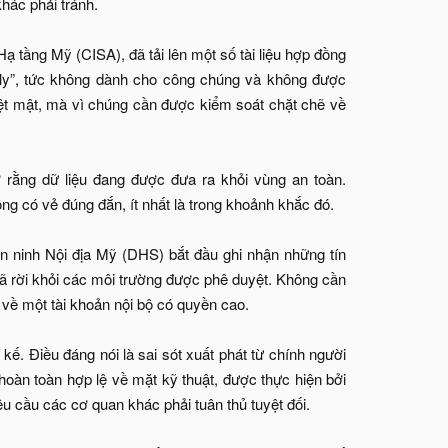
hác phải tránh.
tầng Mỹ (CISA), đã tải lên một số tài liệu hợp đồng
only”, tức không dành cho công chúng và không được
uyệt mật, mà vì chúng cần được kiểm soát chặt chẽ về
 rằng dữ liệu đang được đưa ra khỏi vùng an toàn.
ông có vẻ đúng đắn, ít nhất là trong khoảnh khắc đó.
n ninh Nội địa Mỹ (DHS) bắt đầu ghi nhận những tín
đã rời khỏi các môi trường được phê duyệt. Không cần
 về một tài khoản nội bộ có quyền cao.
. Điều đáng nói là sai sót xuất phát từ chính người
hoàn toàn hợp lệ về mặt kỹ thuật, được thực hiện bởi
 cầu các cơ quan khác phải tuân thủ tuyệt đối.