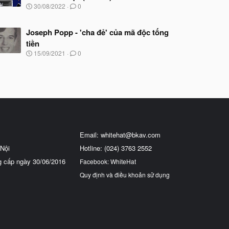
N
30/08/2022
0
g
à
y
Joseph Popp - 'cha đẻ' của mã độc tống
b
tiền
ắ
N
15/09/2021
0
t
g
đ
à
ầ
y
u
b
ắ
t
đ
ầ
u
Email:
whitehat@bkav.com
Nội
Hotline: (024) 3763 2552
g cấp ngày 30/06/2016
Facebook: WhiteHat
Quy định và điều khoản sử dụng