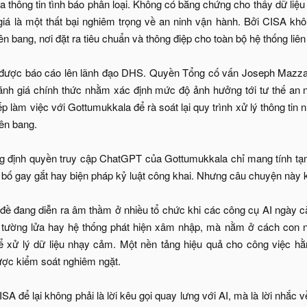
a thông tin tình báo phân loại. Không có bằng chứng cho thấy dữ liệu
á là một thất bại nghiêm trọng về an ninh vận hành. Bởi CISA khô
n bang, nơi đặt ra tiêu chuẩn và thông điệp cho toàn bộ hệ thống liên
được báo cáo lên lãnh đạo DHS. Quyền Tổng cố vấn Joseph Mazza
ánh giá chính thức nhằm xác định mức độ ảnh hưởng tới tư thế an 
ếp làm việc với Gottumukkala để rà soát lại quy trình xử lý thông ti
iên bang.
 định quyền truy cập ChatGPT của Gottumukkala chỉ mang tính tạm 
 bố gay gắt hay biện pháp kỷ luật công khai. Nhưng câu chuyện này k
ề đang diễn ra âm thầm ở nhiều tổ chức khi các công cụ AI ngày càn
tường lửa hay hệ thống phát hiện xâm nhập, mà nằm ở cách con ngư
để xử lý dữ liệu nhạy cảm. Một nền tảng hiệu quả cho công việc h
ược kiểm soát nghiêm ngặt.
SA để lại không phải là lời kêu gọi quay lưng với AI, mà là lời nhắc 