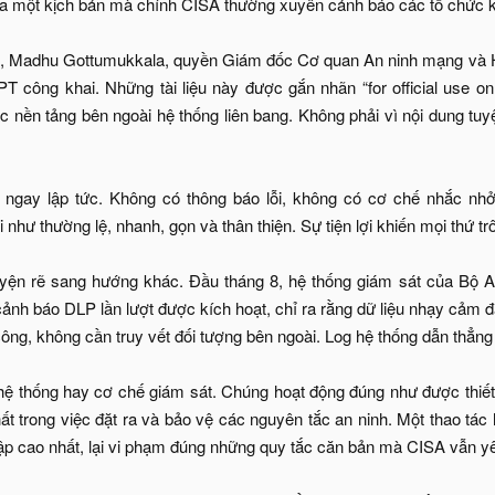
ra một kịch bản mà chính CISA thường xuyên cảnh báo các tổ chức k
, Madhu Gottumukkala, quyền Giám đốc Cơ quan An ninh mạng và Hạ 
T công khai. Những tài liệu này được gắn nhãn “for official use 
ác nền tảng bên ngoài hệ thống liên bang. Không phải vì nội dung t
a ngay lập tức. Không có thông báo lỗi, không có cơ chế nhắc nhở
hư thường lệ, nhanh, gọn và thân thiện. Sự tiện lợi khiến mọi thứ tr
uyện rẽ sang hướng khác. Đầu tháng 8, hệ thống giám sát của Bộ A
cảnh báo DLP lần lượt được kích hoạt, chỉ ra rằng dữ liệu nhạy cảm 
công, không cần truy vết đối tượng bên ngoài. Log hệ thống dẫn thẳng
 thống hay cơ chế giám sát. Chúng hoạt động đúng như được thiết kế
ất trong việc đặt ra và bảo vệ các nguyên tắc an ninh. Một thao tác 
ập cao nhất, lại vi phạm đúng những quy tắc căn bản mà CISA vẫn yêu