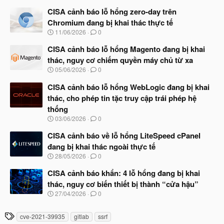
g
à
CISA cảnh báo lỗ hổng zero-day trên
y
Chromium đang bị khai thác thực tế
b
N
11/06/2026
0
ắ
g
t
à
CISA cảnh báo lỗ hổng Magento đang bị khai
đ
y
ầ
thác, nguy cơ chiếm quyền máy chủ từ xa
b
u
N
05/06/2026
0
ắ
g
t
à
CISA cảnh báo lỗ hổng WebLogic đang bị khai
đ
y
ầ
thác, cho phép tin tặc truy cập trái phép hệ
b
u
thống
ắ
t
N
03/06/2026
0
đ
g
ầ
à
CISA cảnh báo về lỗ hổng LiteSpeed cPanel
u
y
đang bị khai thác ngoài thực tế
b
N
28/05/2026
0
ắ
g
t
à
CISA cảnh báo khẩn: 4 lỗ hổng đang bị khai
đ
y
ầ
thác, nguy cơ biến thiết bị thành “cửa hậu”
b
u
N
27/04/2026
0
ắ
g
t
à
đ
T
cve-2021-39935
gitlab
ssrf
y
ầ