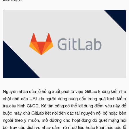
Nguyên nhân của lỗ hổng xuất phát từ việc GitLab không kiểm tra
chặt chẽ các URL do người dùng cung cấp trong quá trình kiểm
tra cấu hình CI/CD. Kẻ tấn công có thể lợi dụng điểm yếu này để
buộc máy chủ GitLab kết nối đến các tài nguyên nội bộ hoặc bên
ngoài theo ý muốn, mở đường cho hoạt động dò quét mạng nội
bộ, truy cập dịch vụ nhạy cảm, rò rỉ dữ liệu hoặc khai thác các lỗ