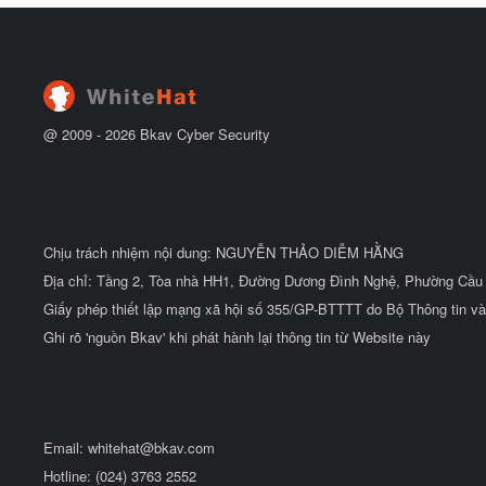
h
b
u
ắ
ẻ
t
đ
ầ
u
@ 2009 -
2026
Bkav Cyber Security
Chịu trách nhiệm nội dung: NGUYỄN THẢO DIỄM HẰNG
Địa chỉ: Tầng 2, Tòa nhà HH1, Đường Dương Đình Nghệ, Phường Cầu 
Giấy phép thiết lập mạng xã hội số 355/GP-BTTTT do Bộ Thông tin và
Ghi rõ 'nguồn Bkav' khi phát hành lại thông tin từ Website này
Email:
whitehat@bkav.com
Hotline: (024) 3763 2552