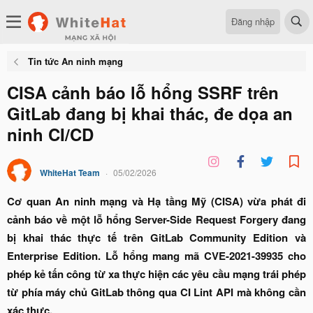
Đăng nhập
Tin tức An ninh mạng
CISA cảnh báo lỗ hổng SSRF trên
GitLab đang bị khai thác, đe dọa an
ninh CI/CD
WhiteHat Team
05/02/2026
Cơ quan An ninh mạng và Hạ tầng Mỹ (CISA) vừa phát đi
cảnh báo về một lỗ hổng Server-Side Request Forgery đang
bị khai thác thực tế trên GitLab Community Edition và
Enterprise Edition. Lỗ hổng mang mã CVE-2021-39935 cho
phép kẻ tấn công từ xa thực hiện các yêu cầu mạng trái phép
từ phía máy chủ GitLab thông qua CI Lint API mà không cần
xác thực.