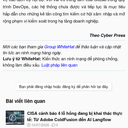
trình DevOps, các hệ thống chưa được vá tiếp tục là mục tiêu
hấp dẫn cho những kẻ tấn công tìm kiếm cơ hội xâm nhập và mở
rộng phạm vi kiểm soát trong hạ tầng doanh nghiệp.
Theo Cyber Press
Mời các bạn tham gia
Group WhiteHat
để thảo luận và cập nhật
tin tức an ninh mạng hàng ngày.
Lưu ý từ WhiteHat:
Kiến thức an ninh mạng để phòng chống,
không làm điều xấu.
Luật pháp liên quan
Bạn phải đăng nhập hoặc đăng ký để phản hồi tại đây.
Bài viết liên quan
CISA cảnh báo 4 lỗ hổng đang bị khai thác thực
tế: Từ Adobe ColdFusion đến AI Langflow
N
10/07/2026
0