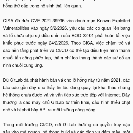
hổng thứ cấp trong hệ sinh thái liên quan.
CISA đã đưa CVE-2021-39935 vào danh mục Known Exploited
Vulnerabilities vào ngày 3/2/2026, yêu cầu các cơ quan liên bang
và tổ chức chịu sự điều chỉnh của BOD 22-01 phải hoàn tất việc
khắc phục trước ngày 24/2/2026. Theo CISA, việc chậm trễ vá
các nền tảng phát triển và CI/CD có thể tạo điều kiện hình thành
chuỗi tấn công phức tạp, thậm chí leo thang thành các sự cố an
ninh chuỗi cung ứng.
Dù GitLab đã phát hành bản vá cho lỗ hổng này từ năm 2021, các
báo cáo gần đây cho thấy tin tặc đang quay lại khai thác những
hệ thống chưa được vá và vẫn tiếp xúc trực tiếp với Internet. Đây
thường là các máy chủ GitLab tự triển khai, cấu hình thiếu chặt
chẽ và bị phơi bày API ra môi trường công cộng.
Trong môi trường CI/CD, nơi GitLab thường có quyền truy cập
sâu vào mã nguồn, hệ thống build và các dịch vụ đám mây, một