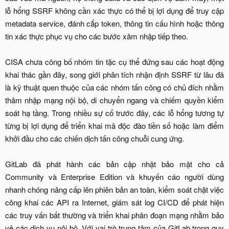
lỗ hổng SSRF không cần xác thực có thể bị lợi dụng để truy cập
metadata service, đánh cắp token, thông tin cấu hình hoặc thông
tin xác thực phục vụ cho các bước xâm nhập tiếp theo.
CISA chưa công bố nhóm tin tặc cụ thể đứng sau các hoạt động
khai thác gần đây, song giới phân tích nhận định SSRF từ lâu đã
là kỹ thuật quen thuộc của các nhóm tấn công có chủ đích nhằm
thâm nhập mạng nội bộ, di chuyển ngang và chiếm quyền kiểm
soát hạ tầng. Trong nhiều sự cố trước đây, các lỗ hổng tương tự
từng bị lợi dụng để triển khai mã độc đào tiền số hoặc làm điểm
khởi đầu cho các chiến dịch tấn công chuỗi cung ứng.
GitLab đã phát hành các bản cập nhật bảo mật cho cả
Community và Enterprise Edition và khuyến cáo người dùng
nhanh chóng nâng cấp lên phiên bản an toàn, kiểm soát chặt việc
công khai các API ra Internet, giám sát log CI/CD để phát hiện
các truy vấn bất thường và triển khai phân đoạn mạng nhằm bảo
vệ các dịch vụ nội bộ. Với vai trò trung tâm của GitLab trong quy