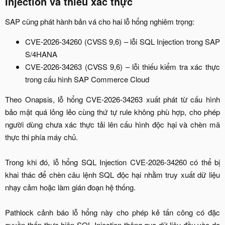
Injection và thiếu xác thực​
SAP cũng phát hành bản vá cho hai lỗ hổng nghiêm trọng:​
CVE-2026-34260 (CVSS 9,6) – lỗi SQL Injection trong SAP
S/4HANA​
CVE-2026-34263 (CVSS 9,6) – lỗi thiếu kiểm tra xác thực
trong cấu hình SAP Commerce Cloud​
Theo Onapsis, lỗ hổng CVE-2026-34263 xuất phát từ cấu hình
bảo mật quá lỏng lẻo cùng thứ tự rule không phù hợp, cho phép
người dùng chưa xác thực tải lên cấu hình độc hại và chèn mã
thực thi phía máy chủ.
Trong khi đó, lỗ hổng SQL Injection CVE-2026-34260 có thể bị
khai thác để chèn câu lệnh SQL độc hại nhằm truy xuất dữ liệu
nhạy cảm hoặc làm gián đoạn hệ thống.
Pathlock cảnh báo lỗ hổng này cho phép kẻ tấn công có đặc
quyền thấp thực hiện SQL Injection thông qua dữ liệu đầu vào do