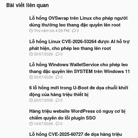
Bài viết liên quan
Lỗ hổng OVSwrap trên Linux cho phép người
dùng thường leo thang đặc quyền lên root
N
Thứ năm lúc 4:29 PM
0
g
à
Lỗ hổng Linux CVE-2026-53264 được AI hỗ trợ
y
phát hiện, cho phép leo thang lên root
b
N
30/07/2026
0
ắ
g
t
à
Lỗ hổng Windows WalletService cho phép leo
đ
y
ầ
thang đặc quyền lên SYSTEM trên Windows 11
b
u
N
30/07/2026
0
ắ
g
t
à
6 lỗ hổng mới trong U-Boot đe dọa chuỗi khởi
đ
y
ầ
động của hàng triệu thiết bị
b
u
N
20/07/2026
0
ắ
g
t
à
Hàng triệu website WordPress có nguy cơ bị
đ
y
ầ
chiếm quyền do lỗi plugin SSO
b
u
N
14/07/2026
0
ắ
g
t
à
Lỗ hổng CVE-2025-60727 đe dọa hàng triệu
đ
y