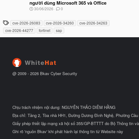
ầ
người dùng Microsoft 365 và Office
b
u
N
30/06/2026
0
ắ
g
t
à
đ
T
cve-2026-26083
cve-2026-34260
cve-2026-34263
y
ầ
h
b
u
cve-2026-44277
fortinet
sap
ắ
ẻ
t
đ
ầ
u
@ 2009 -
2026
Bkav Cyber Security
Chịu trách nhiệm nội dung: NGUYỄN THẢO DIỄM HẰNG
Địa chỉ: Tầng 2, Tòa nhà HH1, Đường Dương Đình Nghệ, Phường Cầu 
Giấy phép thiết lập mạng xã hội số 355/GP-BTTTT do Bộ Thông tin và
Ghi rõ 'nguồn Bkav' khi phát hành lại thông tin từ Website này