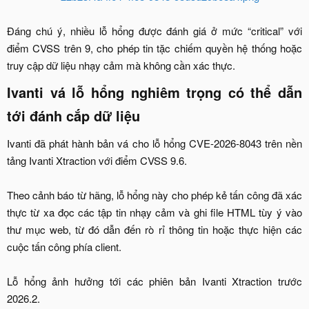
Đáng chú ý, nhiều lỗ hổng được đánh giá ở mức “critical” với
điểm CVSS trên 9, cho phép tin tặc chiếm quyền hệ thống hoặc
truy cập dữ liệu nhạy cảm mà không cần xác thực.​
Ivanti vá lỗ hổng nghiêm trọng có thể dẫn
tới đánh cắp dữ liệu​
Ivanti đã phát hành bản vá cho lỗ hổng CVE-2026-8043 trên nền
tảng Ivanti Xtraction với điểm CVSS 9.6.
Theo cảnh báo từ hãng, lỗ hổng này cho phép kẻ tấn công đã xác
thực từ xa đọc các tập tin nhạy cảm và ghi file HTML tùy ý vào
thư mục web, từ đó dẫn đến rò rỉ thông tin hoặc thực hiện các
cuộc tấn công phía client.
Lỗ hổng ảnh hưởng tới các phiên bản Ivanti Xtraction trước
2026.2.​