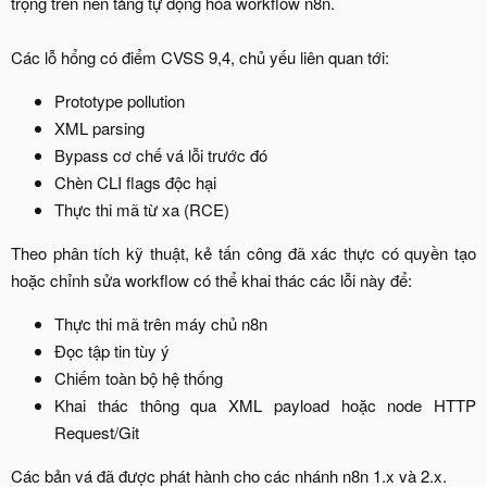
trọng trên nền tảng tự động hóa workflow n8n.
Các lỗ hổng có điểm CVSS 9,4, chủ yếu liên quan tới:​
Prototype pollution​
XML parsing​
Bypass cơ chế vá lỗi trước đó​
Chèn CLI flags độc hại​
Thực thi mã từ xa (RCE)​
Theo phân tích kỹ thuật, kẻ tấn công đã xác thực có quyền tạo
hoặc chỉnh sửa workflow có thể khai thác các lỗi này để:​
Thực thi mã trên máy chủ n8n​
Đọc tập tin tùy ý​
Chiếm toàn bộ hệ thống​
Khai thác thông qua XML payload hoặc node HTTP
Request/Git​
Các bản vá đã được phát hành cho các nhánh n8n 1.x và 2.x.​