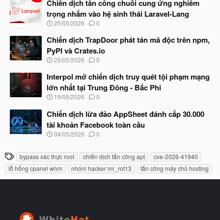
à
Chiến dịch tấn công chuỗi cung ứng nghiêm
đ
y
ầ
trọng nhắm vào hệ sinh thái Laravel-Lang
b
u
N
25/05/2026
0
ắ
g
t
à
Chiến dịch TrapDoor phát tán mã độc trên npm,
đ
y
ầ
PyPI và Crates.io
b
u
N
25/05/2026
0
ắ
g
t
à
Interpol mở chiến dịch truy quét tội phạm mạng
đ
y
ầ
lớn nhất tại Trung Đông - Bắc Phi
b
u
N
19/05/2026
0
ắ
g
t
à
Chiến dịch lừa đảo AppSheet đánh cắp 30.000
đ
y
ầ
tài khoản Facebook toàn cầu
b
u
N
04/05/2026
0
ắ
g
t
à
đ
T
bypass xác thực root
chiến dịch tấn công apt
cve-2026-41940
y
ầ
h
b
u
lỗ hổng cpanel whm
nhóm hacker mr_rot13
tấn công máy chủ hosting
ắ
ẻ
t
đ
ầ
u