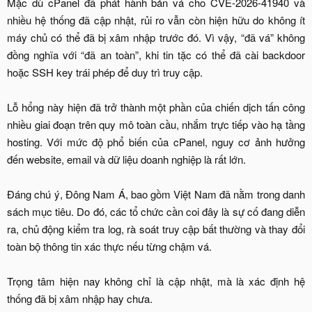
Mặc dù cPanel đã phát hành bản vá cho CVE-2026-41940 và
nhiều hệ thống đã cập nhật, rủi ro vẫn còn hiện hữu do không ít
máy chủ có thể đã bị xâm nhập trước đó. Vì vậy, “đã vá” không
đồng nghĩa với “đã an toàn”, khi tin tặc có thể đã cài backdoor
hoặc SSH key trái phép để duy trì truy cập.
Lỗ hổng này hiện đã trở thành một phần của chiến dịch tấn công
nhiều giai đoạn trên quy mô toàn cầu, nhắm trực tiếp vào hạ tầng
hosting. Với mức độ phổ biến của cPanel, nguy cơ ảnh hưởng
đến website, email và dữ liệu doanh nghiệp là rất lớn.
Đáng chú ý, Đông Nam Á, bao gồm Việt Nam đã nằm trong danh
sách mục tiêu. Do đó, các tổ chức cần coi đây là sự cố đang diễn
ra, chủ động kiểm tra log, rà soát truy cập bất thường và thay đổi
toàn bộ thông tin xác thực nếu từng chậm vá.
Trọng tâm hiện nay không chỉ là cập nhật, mà là xác định hệ
thống đã bị xâm nhập hay chưa.​