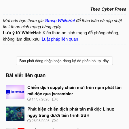
Theo Cyber Press
Mời các bạn tham gia
Group WhiteHat
để thảo luận và cập nhật
tin tức an ninh mạng hàng ngày.
Lưu ý từ WhiteHat:
Kiến thức an ninh mạng để phòng chống,
không làm điều xấu.
Luật pháp liên quan
Bạn phải đăng nhập hoặc đăng ký để phản hồi tại đây.
Bài viết liên quan
Chiến dịch supply chain mới trên npm phát tán
mã độc qua jscrambler
N
14/07/2026
0
g
à
Phát hiện chiến dịch phát tán mã độc Linux
y
ngụy trang dưới tiến trình SSH
b
N
26/05/2026
0
ắ
g
t