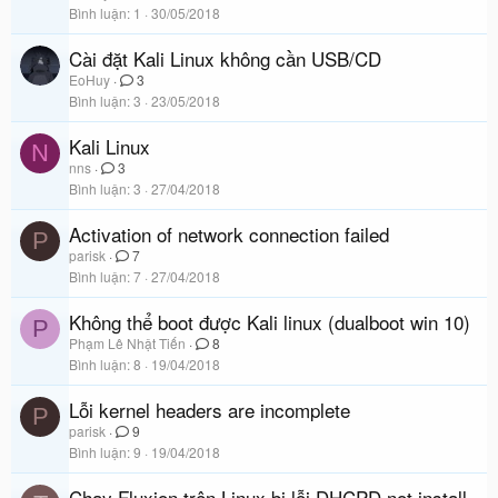
Bình luận
1
30/05/2018
Cài đặt Kali Linux không cần USB/CD
EoHuy
3
Bình luận
3
23/05/2018
Kali Linux
N
nns
3
Bình luận
3
27/04/2018
Activation of network connection failed
P
parisk
7
Bình luận
7
27/04/2018
Không thể boot được Kali linux (dualboot win 10)
P
Phạm Lê Nhật Tiến
8
Bình luận
8
19/04/2018
Lỗi kernel headers are incomplete
P
parisk
9
Bình luận
9
19/04/2018
Chạy Fluxion trên Linux bị lỗi DHCPD not install