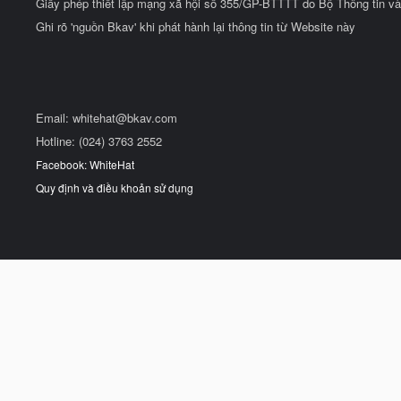
Giấy phép thiết lập mạng xã hội số 355/GP-BTTTT do Bộ Thông tin và
Ghi rõ 'nguồn Bkav' khi phát hành lại thông tin từ Website này
Email:
whitehat@bkav.com
Hotline: (024) 3763 2552
Facebook: WhiteHat
Quy định và điều khoản sử dụng