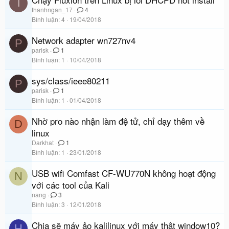
T
thanhngan_17
4
Bình luận
4
19/04/2018
Network adapter wn727nv4
P
parisk
1
Bình luận
1
10/04/2018
sys/class/ieee80211
P
parisk
1
Bình luận
1
01/04/2018
Nhờ pro nào nhận làm đệ tử, chỉ dạy thêm về
D
linux
Darkhat
1
Bình luận
1
23/01/2018
USB wifi Comfast CF-WU770N không hoạt động
N
với các tool của Kali
nang
3
Bình luận
3
12/01/2018
Chia sẽ máy ảo kalilinux với máy thật window10?
H