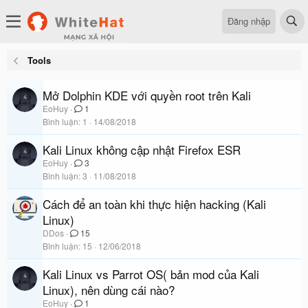
Đăng nhập
Tools
Mở Dolphin KDE với quyền root trên Kali
EoHuy
1
Bình luận
1
14/08/2018
Kali Linux không cập nhật Firefox ESR
EoHuy
3
Bình luận
3
11/08/2018
Cách để an toàn khi thực hiện hacking (Kali
Linux)
DDos
15
Bình luận
15
12/06/2018
Kali Linux vs Parrot OS( bản mod của Kali
Linux), nên dùng cái nào?
EoHuy
1