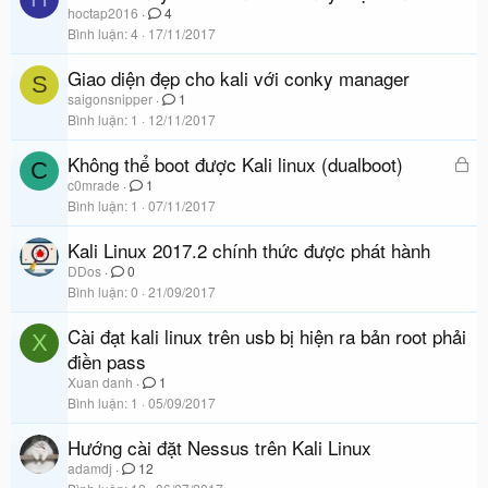
hoctap2016
4
Bình luận
4
17/11/2017
Giao diện đẹp cho kali với conky manager
S
saigonsnipper
1
Bình luận
1
12/11/2017
Không thể boot được Kali linux (dualboot)
Đ
C
ã
c0mrade
1
Bình luận
1
07/11/2017
k
h
Kali Linux 2017.2 chính thức được phát hành
ó
DDos
0
a
Bình luận
0
21/09/2017
Cài đạt kali linux trên usb bị hiện ra bản root phải
X
điền pass
Xuan danh
1
Bình luận
1
05/09/2017
Hướng cài đặt Nessus trên Kali Linux
adamdj
12