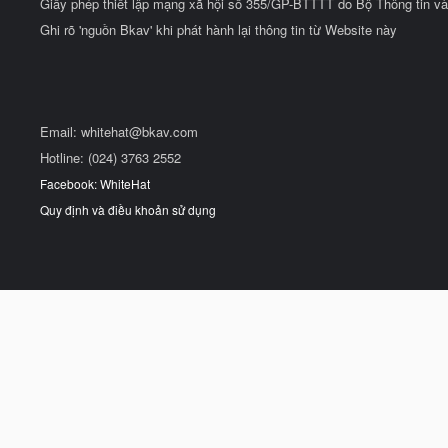
Giấy phép thiết lập mạng xã hội số 355/GP-BTTTT do Bộ Thông tin và
Ghi rõ 'nguồn Bkav' khi phát hành lại thông tin từ Website này
Email:
whitehat@bkav.com
Hotline: (024) 3763 2552
Facebook: WhiteHat
Quy định và điều khoản sử dụng