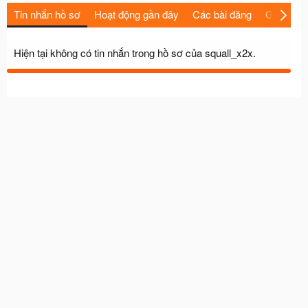
Tin nhắn hồ sơ
Hoạt động gần đây
Các bài đăng
Giới thiệu
Hiện tại không có tin nhắn trong hồ sơ của squall_x2x.