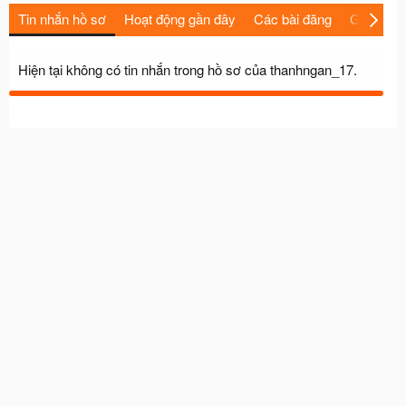
Tin nhắn hồ sơ
Hoạt động gần đây
Các bài đăng
Giới thiệu
Hiện tại không có tin nhắn trong hồ sơ của thanhngan_17.