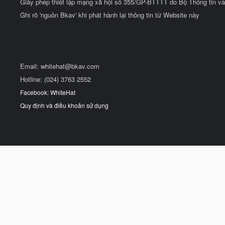
Giấy phép thiết lập mạng xã hội số 355/GP-BTTTT do Bộ Thông tin và
Ghi rõ 'nguồn Bkav' khi phát hành lại thông tin từ Website này
Email:
whitehat@bkav.com
Hotline: (024) 3763 2552
Facebook: WhiteHat
Quy định và điều khoản sử dụng