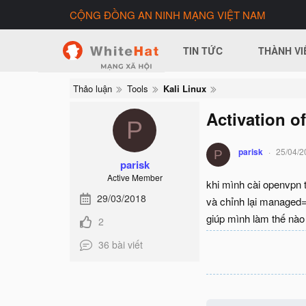
CỘNG ĐỒNG AN NINH MẠNG VIỆT NAM
TIN TỨC
THÀNH VI
Thảo luận
Tools
Kali Linux
Activation o
P
parisk
25/04/2
P
parisk
Active Member
khi mình cài openvpn tr
29/03/2018
và chỉnh lại managed=
giúp mình làm thế nào
2
36 bài viết