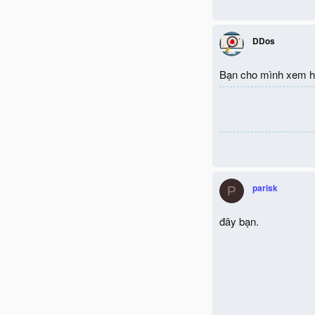
DDos
Bạn cho mình xem h
parisk
P
đây bạn.