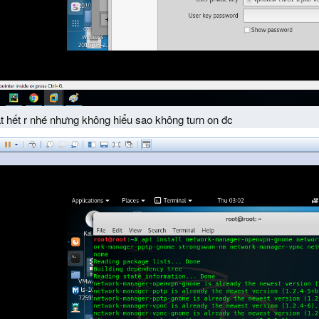
t hết r nhé nhưng không hiểu sao không turn on đc