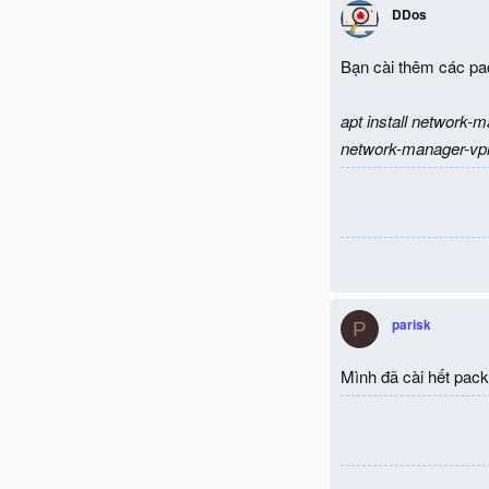
DDos
Bạn cài thêm các pa
apt install networ
network-manager-v
parisk
P
Mình đã cài hết pack