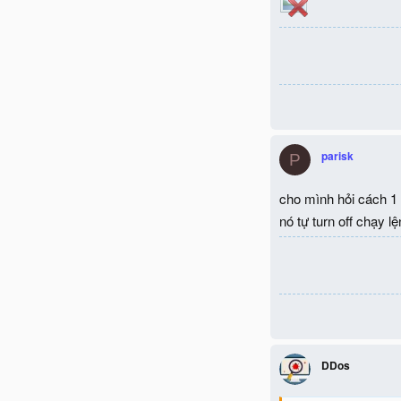
parisk
P
cho mình hỏi cách 1 n
nó tự turn off chạy lện
DDos