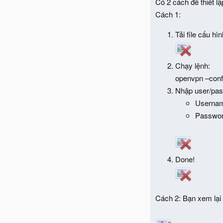
Có 2 cách để thiết l
Cách 1:
Tải file cấu hì
Chạy lệnh:
openvpn –conf
Nhập user/pa
Usernam
Passwo
Done!
Cách 2: Bạn xem lại