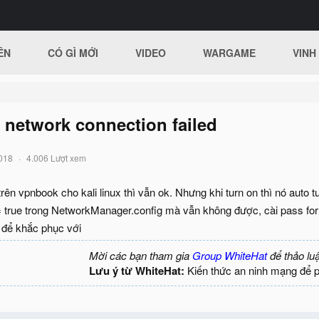
ÊN
CÓ GÌ MỚI
VIDEO
WARGAME
VINH
f network connection failed
018
4.006 Lượt xem
ên vpnbook cho kali linux thì vẫn ok. Nhưng khi turn on thì nó auto tur
 true trong NetworkManager.config mà vẫn không được, cài pass for
 để khắc phục với
Mời các bạn tham gia
Group WhiteHat
để thảo lu
Lưu ý từ WhiteHat:
Kiến thức an ninh mạng để 