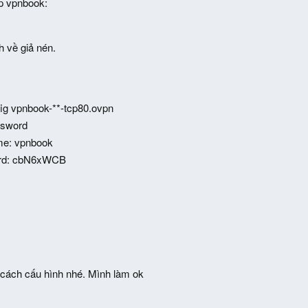
ập vpnbook:
nh về giả nén.
ig vpnbook-**-tcp80.ovpn
ssword
e: vpnbook
rd: cbN6xWCB
 cách cấu hình nhé. Mình làm ok