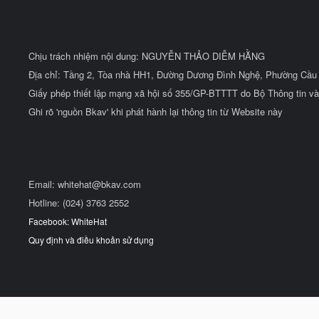
Chịu trách nhiệm nội dung: NGUYỄN THẢO DIỄM HẰNG
Địa chỉ: Tầng 2, Tòa nhà HH1, Đường Dương Đình Nghệ, Phường Cầu 
Giấy phép thiết lập mạng xã hội số 355/GP-BTTTT do Bộ Thông tin và
Ghi rõ 'nguồn Bkav' khi phát hành lại thông tin từ Website này
Email:
whitehat@bkav.com
Hotline: (024) 3763 2552
Facebook: WhiteHat
Quy định và điều khoản sử dụng