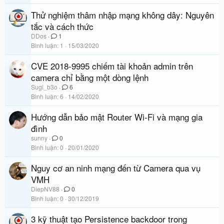
Thử nghiệm thâm nhập mạng không dây: Nguyên
tắc và cách thức
DDos
1
Bình luận
1
15/03/2020
CVE 2018-9995 chiếm tài khoản admin trên
camera chỉ bằng một dòng lệnh
Sugi_b3o
6
Bình luận
6
14/02/2020
Hướng dẫn bảo mật Router Wi-Fi và mạng gia
đình
sunny
0
Bình luận
0
20/01/2020
Nguy cơ an ninh mạng đến từ Camera qua vụ
VMH
DiepNV88
0
Bình luận
0
30/12/2019
3 kỹ thuật tạo Persistence backdoor trong