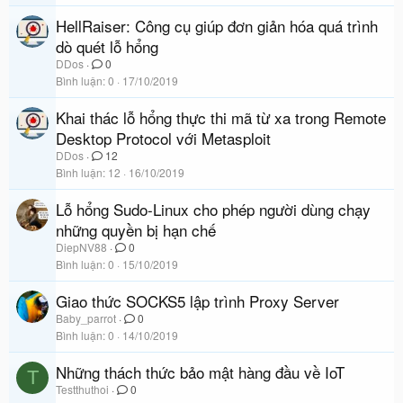
HellRaiser: Công cụ giúp đơn giản hóa quá trình
dò quét lỗ hổng
DDos
0
Bình luận
0
17/10/2019
Khai thác lỗ hổng thực thi mã từ xa trong Remote
Desktop Protocol với Metasploit
DDos
12
Bình luận
12
16/10/2019
Lỗ hổng Sudo-Linux cho phép người dùng chạy
những quyền bị hạn chế
DiepNV88
0
Bình luận
0
15/10/2019
Giao thức SOCKS5 lập trình Proxy Server
Baby_parrot
0
Bình luận
0
14/10/2019
Những thách thức bảo mật hàng đầu về IoT
T
Testthuthoi
0