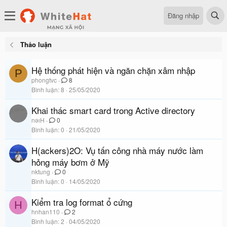
Đăng nhập
Thảo luận
Hệ thống phát hiện và ngăn chặn xâm nhập
P
phongtvc
8
Bình luận
8
25/05/2020
Khai thác smart card trong Active directory
nǝıH
0
Bình luận
0
21/05/2020
H(ackers)2O: Vụ tấn công nhà máy nước làm
hỏng máy bơm ở Mỹ
nktung
0
Bình luận
0
14/05/2020
Kiểm tra log format ổ cứng
H
hnhan110
2
Bình luận
2
04/05/2020