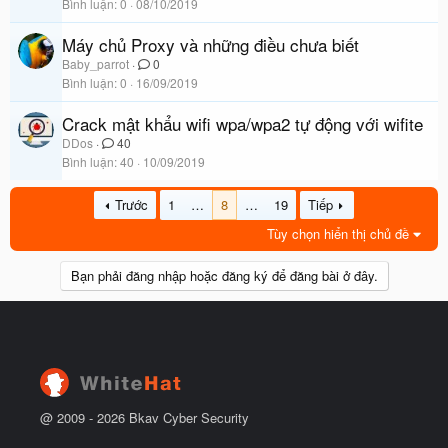
Bình luận
0
08/10/2019
Máy chủ Proxy và những điều chưa biết
Baby_parrot
0
Bình luận
0
16/09/2019
Crack mật khẩu wifi wpa/wpa2 tự động với wifite
DDos
40
Bình luận
40
10/09/2019
Trước
1
…
8
…
19
Tiếp
Tùy chọn hiển thị chủ đề
Bạn phải đăng nhập hoặc đăng ký để đăng bài ở đây.
@ 2009 -
2026
Bkav Cyber Security