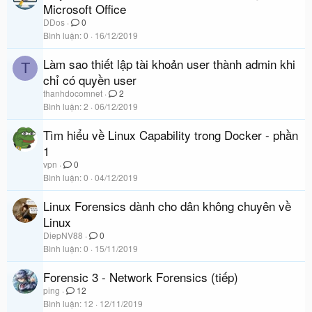
Microsoft Office
DDos
0
Bình luận
0
16/12/2019
Làm sao thiết lập tài khoản user thành admin khi
T
chỉ có quyền user
thanhdocomnet
2
Bình luận
2
06/12/2019
Tìm hiểu về Linux Capability trong Docker - phần
1
vpn
0
Bình luận
0
04/12/2019
Linux Forensics dành cho dân không chuyên về
Linux
DiepNV88
0
Bình luận
0
15/11/2019
Forensic 3 - Network Forensics (tiếp)
ping
12
Bình luận
12
12/11/2019