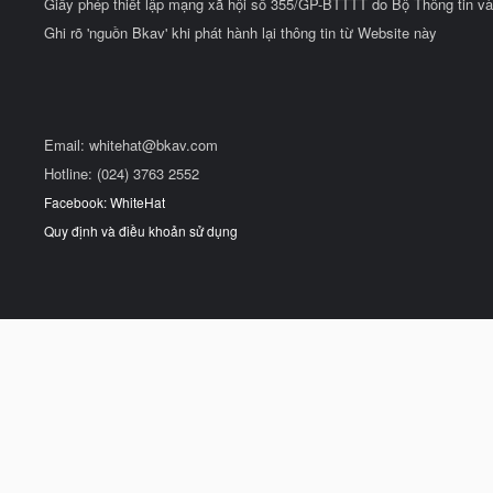
Giấy phép thiết lập mạng xã hội số 355/GP-BTTTT do Bộ Thông tin và
Ghi rõ 'nguồn Bkav' khi phát hành lại thông tin từ Website này
Email:
whitehat@bkav.com
Hotline: (024) 3763 2552
Facebook: WhiteHat
Quy định và điều khoản sử dụng