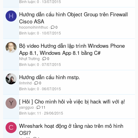
Bình luận
0
13/07/2015
Hướng dẫn cấu hình Object Group trên Firewall
H
Cisco ASA
hocomoihinhthuc
0
Bình luận
0
10/07/2015
Bộ video Hướng dẫn lập trình Windows Phone
App 8.1, Windows App 8.1 bằng C#
Nhựt Trường
0
Bình luận
0
07/07/2015
Hướng dẫn cấu hình mstp.
linhnhd
0
Bình luận
0
06/07/2015
[ Hỏi ] Cho mình hỏi về việc bị hack wifi với ạ!
Y
yangguo
11
Bình luận
11
29/06/2015
Wireshark hoạt động ở tầng nào trên mô hình
C
OSI?