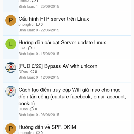
ciso93
1
Bình luận
1
25/06/2015
Cấu hình FTP server trên Linux
P
phongtvc
0
Bình luận
0
22/06/2015
Hướng dẫn cài đặt Server update Linux
L
Like
0
Bình luận
0
15/06/2015
[FUD 0/22] Bypass AV with unicorn
DDos
0
Bình luận
0
12/06/2015
Cách tạo điểm truy cập Wifi giả mạo cho mục
đích tấn công (capture facebook, email account,
cookie)
DDos
0
Bình luận
0
08/06/2015
Hướng dẫn về SPF, DKIM
P
phongtvc
0