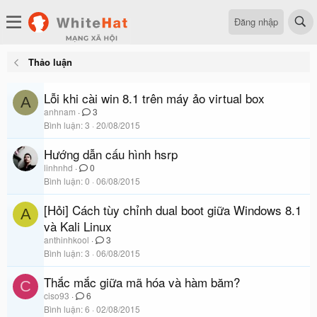
Đăng nhập
Thảo luận
Lỗi khi cài win 8.1 trên máy ảo virtual box
A
anhnam
3
Bình luận
3
20/08/2015
Hướng dẫn cấu hình hsrp
linhnhd
0
Bình luận
0
06/08/2015
[Hỏi] Cách tùy chỉnh dual boot giữa Windows 8.1
A
và Kali Linux
anthinhkool
3
Bình luận
3
06/08/2015
Thắc mắc giữa mã hóa và hàm băm?
C
ciso93
6
Bình luận
6
02/08/2015