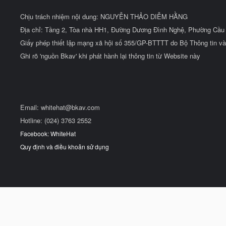
Chịu trách nhiệm nội dung: NGUYỄN THẢO DIỄM HẰNG
Địa chỉ: Tầng 2, Tòa nhà HH1, Đường Dương Đình Nghệ, Phường Cầu 
Giấy phép thiết lập mạng xã hội số 355/GP-BTTTT do Bộ Thông tin và
Ghi rõ 'nguồn Bkav' khi phát hành lại thông tin từ Website này
Email:
whitehat@bkav.com
Hotline: (024) 3763 2552
Facebook: WhiteHat
Quy định và điều khoản sử dụng