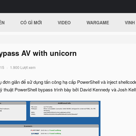
ÊN
CÓ GÌ MỚI
VIDEO
WARGAME
VINH
ypass AV with unicorn
015
1.900 Lượt xem
ụ đơn giản để sử dụng tấn công hạ cấp PowerShell và inject shellcod
 thuật PowerShell bypass trình bày bởi David Kennedy và Josh Kelly