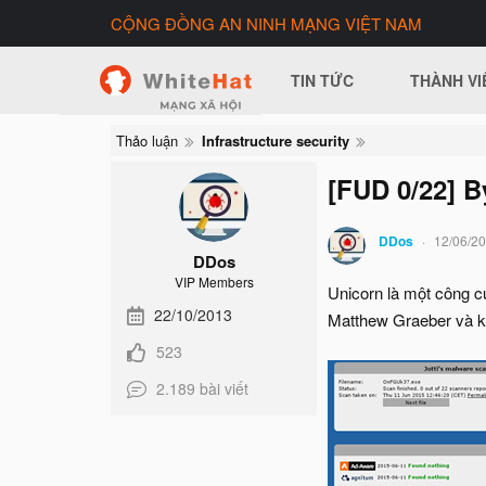
CỘNG ĐỒNG AN NINH MẠNG VIỆT NAM
TIN TỨC
THÀNH VI
Thảo luận
Infrastructure security
[FUD 0/22] B
DDos
12/06/2
DDos
VIP Members
Unicorn là một công c
22/10/2013
Matthew Graeber và kỹ
523
2.189 bài viết