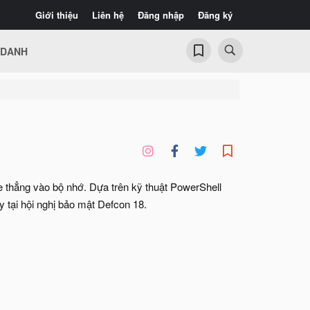
Giới thiệu
Liên hệ
Đăng nhập
Đăng ký
 DANH
e thẳng vào bộ nhớ. Dựa trên kỹ thuật PowerShell
 tại hội nghị bảo mật Defcon 18.