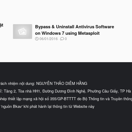
ật
Bypass & Uninstall Antivirus Software
on Windows 7 using Metasploit
N
06/01/2016
0
g
à
y
b
ắ
t
đ
ầ
u
trách nhiệm nội dung: NGUYỄN THẢO DIỄM HẰNG
hỉ: Tầng 2, Tòa nhà HH1, Đường Dương Đình Nghệ, Phường Cầu Giấy, TP Hà 
phép thiết lập mạng xã hội số 355/GP-BTTTT do Bộ Thông tin và Truyền thôn
 'nguồn Bkav' khi phát hành lại thông tin từ Website này