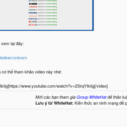
 xem tại đây:
stedsec/unicorn
 có thể tham khảo video này nhé:
IkIig]https://www.youtube.com/watch?v=23irqYIkIig[/video]
Mời các bạn tham gia
Group WhiteHat
để thảo lu
Lưu ý từ WhiteHat:
Kiến thức an ninh mạng để 