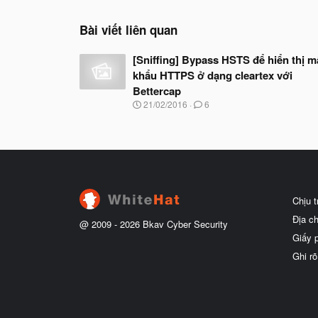
Bài viết liên quan
[Sniffing] Bypass HSTS để hiển thị m
khẩu HTTPS ở dạng cleartex với
Bettercap
N
21/02/2016
6
g
à
y
b
ắ
t
đ
ầ
Chịu 
u
Địa c
@ 2009 -
2026
Bkav Cyber Security
Giấy 
Ghi rõ