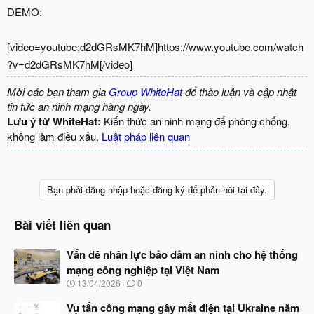
DEMO:
[video=youtube;d2dGRsMK7hM]https://www.youtube.com/watch
?v=d2dGRsMK7hM[/video]
Mời các bạn tham gia
Group WhiteHat
để thảo luận và cập nhật
tin tức an ninh mạng hàng ngày.
Lưu ý từ WhiteHat:
Kiến thức an ninh mạng để phòng chống,
không làm điều xấu.
Luật pháp liên quan
Bạn phải đăng nhập hoặc đăng ký để phản hồi tại đây.
Bài viết liên quan
Vấn đề nhân lực bảo đảm an ninh cho hệ thống
mạng công nghiệp tại Việt Nam
N
13/04/2026
0
g
à
Vụ tấn công mạng gây mất điện tại Ukraine năm