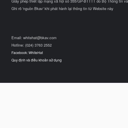
Giấy phép thiết lập mạng xã hội số 355/GP-BTTTT do Bộ Thông tin và
Ghi rõ 'nguồn Bkav' khi phát hành lại thông tin từ Website này
Email:
whitehat@bkav.com
Hotline: (024) 3763 2552
Facebook: WhiteHat
Quy định và điều khoản sử dụng