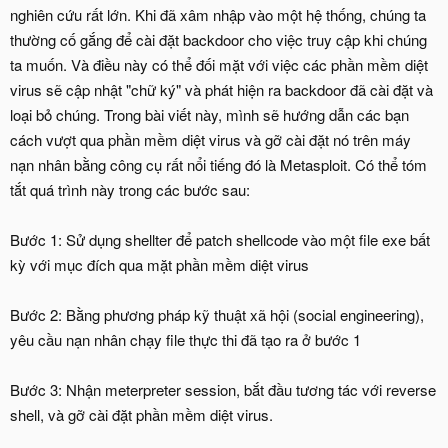
nghiên cứu rất lớn. Khi đã xâm nhập vào một hệ thống, chúng ta
thường cố gắng để cài đặt backdoor cho việc truy cập khi chúng
ta muốn. Và điều này có thể đối mặt với việc các phần mềm diệt
virus sẽ cập nhật "chữ ký" và phát hiện ra backdoor đã cài đặt và
loại bỏ chúng. Trong bài viết này, mình sẽ hướng dẫn các bạn
cách vượt qua phần mềm diệt virus và gỡ cài đặt nó trên máy
nạn nhân bằng công cụ rất nổi tiếng đó là Metasploit. Có thể tóm
tắt quá trình này trong các bước sau:
Bước 1: Sử dụng shellter để patch shellcode vào một file exe bất
kỳ với mục đích qua mặt phần mềm diệt virus
Bước 2: Bằng phương pháp kỹ thuật xã hội (social engineering),
yêu cầu nạn nhân chạy file thực thi đã tạo ra ở bước 1
Bước 3: Nhận meterpreter session, bắt đầu tương tác với reverse
shell, và gỡ cài đặt phần mềm diệt virus.