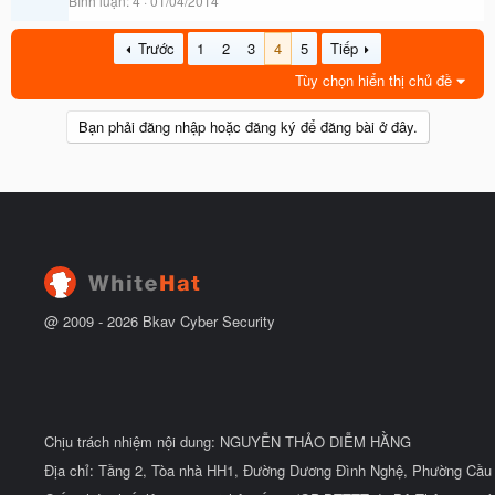
Bình luận
4
01/04/2014
Trước
1
2
3
4
5
Tiếp
Tùy chọn hiển thị chủ đề
Bạn phải đăng nhập hoặc đăng ký để đăng bài ở đây.
@ 2009 -
2026
Bkav Cyber Security
Chịu trách nhiệm nội dung: NGUYỄN THẢO DIỄM HẰNG
Địa chỉ: Tầng 2, Tòa nhà HH1, Đường Dương Đình Nghệ, Phường Cầu 