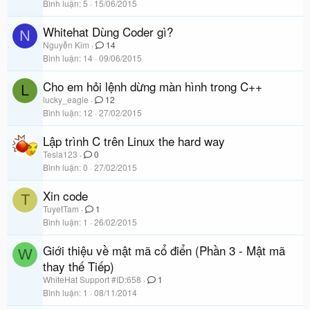
Bình luận
5
15/06/2015
Whitehat Dùng Coder gì?
N
Nguyễn Kim
14
Bình luận
14
09/06/2015
Cho em hỏi lệnh dừng màn hình trong C++
L
lucky_eagle
12
Bình luận
12
27/02/2015
Lập trình C trên Linux the hard way
Tesla123
0
Bình luận
0
27/02/2015
Xin code
T
TuyetTam
1
Bình luận
1
26/02/2015
Giới thiệu về mật mã cổ điển (Phần 3 - Mật mã
W
thay thế Tiếp)
WhiteHat Support #ID:658
1
Bình luận
1
08/11/2014