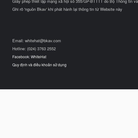
Giấy phép thiết lập mạng xã hội số 355/GP-BTTTT do Bộ Thông tin và
Ghi rõ 'nguồn Bkav' khi phát hành lại thông tin từ Website này
Email:
whitehat@bkav.com
Hotline: (024) 3763 2552
Facebook: WhiteHat
Quy định và điều khoản sử dụng