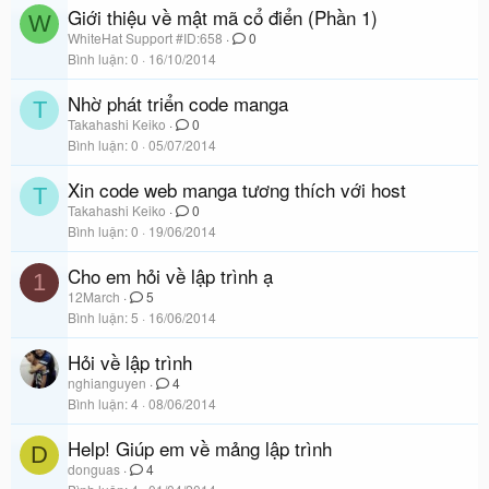
Giới thiệu về mật mã cổ điển (Phần 1)
W
WhiteHat Support #ID:658
0
Bình luận
0
16/10/2014
Nhờ phát triển code manga
T
Takahashi Keiko
0
Bình luận
0
05/07/2014
Xin code web manga tương thích với host
T
Takahashi Keiko
0
Bình luận
0
19/06/2014
Cho em hỏi về lập trình ạ
1
12March
5
Bình luận
5
16/06/2014
Hỏi về lập trình
nghianguyen
4
Bình luận
4
08/06/2014
Help! Giúp em về mảng lập trình
D
donguas
4