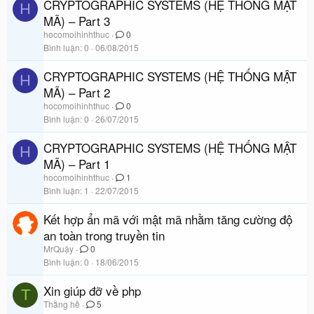
CRYPTOGRAPHIC SYSTEMS (HỆ THỐNG MẬT
H
MÃ) – Part 3
hocomoihinhthuc
0
Bình luận
0
06/08/2015
CRYPTOGRAPHIC SYSTEMS (HỆ THỐNG MẬT
H
MÃ) – Part 2
hocomoihinhthuc
0
Bình luận
0
26/07/2015
CRYPTOGRAPHIC SYSTEMS (HỆ THỐNG MẬT
H
MÃ) – Part 1
hocomoihinhthuc
1
Bình luận
1
22/07/2015
Kết hợp ẩn mã với mật mã nhằm tăng cường độ
an toàn trong truyền tin
MrQuậy
0
Bình luận
0
18/06/2015
Xin giúp đỡ về php
T
Thằng hề
5