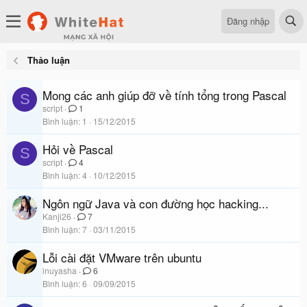
Đăng nhập
Thảo luận
Mong các anh giúp đỡ về tính tổng trong Pascal
S
script
1
Bình luận
1
15/12/2015
Hỏi về Pascal
S
script
4
Bình luận
4
10/12/2015
Ngôn ngữ Java và con đường học hacking...
Kanji26
7
Bình luận
7
03/11/2015
Lỗi cài đặt VMware trên ubuntu
inuyasha
6
Bình luận
6
09/09/2015