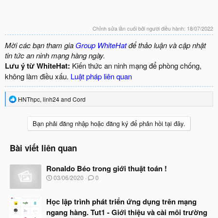
Chỉnh sửa lần cuối bởi người điều hành:
18/07/2022
Mời các bạn tham gia
Group WhiteHat
để thảo luận và cập nhật
tin tức an ninh mạng hàng ngày.
Lưu ý từ WhiteHat:
Kiến thức an ninh mạng để phòng chống,
không làm điều xấu.
Luật pháp liên quan
R
HNThpc
,
linh24
and
Cord
e
a
c
Bạn phải đăng nhập hoặc đăng ký để phản hồi tại đây.
t
i
o
Bài viết liên quan
n
s
Ronaldo Béo trong giới thuật toán !
:
N
03/06/2020
0
g
à
Học lập trình phát triển ứng dụng trên mạng
y
b
ngang hàng. Tut1 - Giới thiệu và cài môi trường
ắ