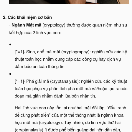
2. Các khái niệm cơ bản
-
Ngành Mật mã
(cryptology) thường được quan niệm như sự
kết hợp của 2 lĩnh vực con:​
[*=1]· Sinh, chế mã mật (cryptography): nghiên cứu các kỹ
thuật toán học nhằm cung cấp các công cụ hay dịch vụ
đảm bảo an toàn thông tin
[*=1]· Phá giải mã (cryptanalysis): nghiên cứu các kỹ thuật
toán học phục vụ phân tích phá mật mã và/hoặc tạo ra các
đoạn mã giản nhằm đánh lừa bên nhận tin.
Hai lĩnh vực con này tồn tại như hai mặt đối lập, “đấu tranh
để cùng phát triển” của một thể thống nhất là ngành khoa
học mật mã (cryptology). Tuy nhiên, do lĩnh vực thứ hai
(cryptanalysis) ít được phổ biến quảng đại nên dần dần,