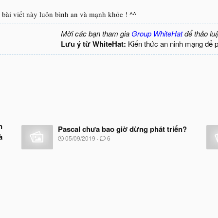
bài viết này luôn bình an và mạnh khỏe ! ^^
Mời các bạn tham gia
Group WhiteHat
để thảo lu
Lưu ý từ WhiteHat:
Kiến thức an ninh mạng để 
n
Pascal chưa bao giờ dừng phát triển?
à
N
05/09/2019
6
g
à
y
b
ắ
t
đ
ầ
u