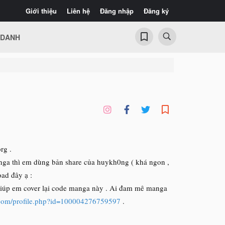
Giới thiệu
Liên hệ
Đăng nhập
Đăng ký
 DANH
rg .
manga thì em dùng bản share của huykh0ng ( khá ngon ,
oad đây ạ :
iúp em cover lại code manga này . Ai đam mê manga
.com/profile.php?id=100004276759597
.