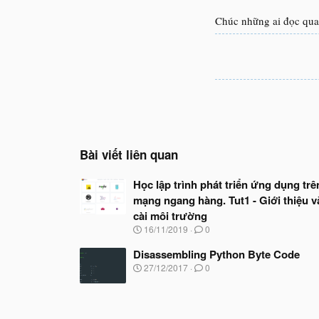
Chúc những ai đọc qua 
Bài viết liên quan
Học lập trình phát triển ứng dụng trê
mạng ngang hàng. Tut1 - Giới thiệu v
cài môi trường
N
16/11/2019
0
g
à
Disassembling Python Byte Code
y
N
27/12/2017
0
b
g
ắ
à
t
y
đ
b