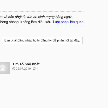
ận và cập nhật tin tức an ninh mạng hàng ngày.
phòng chống, không làm điều xấu.
Luật pháp liên quan
Bạn phải đăng nhập hoặc đăng ký để phản hồi tại đây.
Tìm số nhỏ nhất
N
26/07/2019
4
g
à
y
b
ắ
t
đ
ầ
u