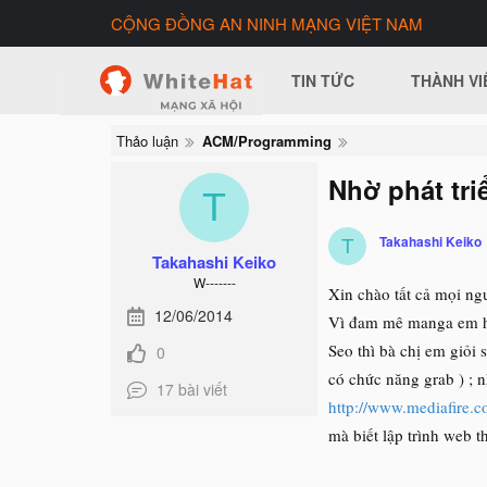
CỘNG ĐỒNG AN NINH MẠNG VIỆT NAM
TIN TỨC
THÀNH VI
Thảo luận
ACM/Programming
Nhờ phát tr
T
Takahashi Keiko
T
Takahashi Keiko
W-------
Xin chào tất cả mọi ngư
12/06/2014
Vì đam mê manga em hiệ
Seo thì bà chị em giỏi
0
có chức năng grab ) ; n
17 bài viết
http://www.mediafire
mà biết lập trình web t