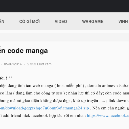
ÊN
CÓ GÌ MỚI
VIDEO
WARGAME
VINH
iển code manga
05/07/2014
2.353 Lượt xem
ời ! ^^
n đang tính tạo web manga ( host miễn phí ) , domain animevietsub.o
 seo lắm ( đang làm cho công ty seo ) ; nhân lực thì có đầy; còn code 
hưng mà nó giao diện không được đẹp , khó up truyện , ... ; link downl
.com/download/gqqxxhqo7n0omr3/flatmanga24.zip
. Nên em cần người g
hì add friend nick facebook hợp tác với em nha :
https://www.facebook