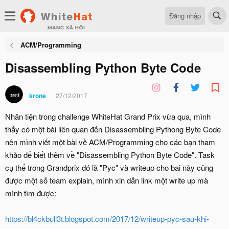
Đăng nhập
ACM/Programming
Disassembling Python Byte Code
krone
27/12/2017
Nhân tiện trong challenge WhiteHat Grand Prix vừa qua, mình
thấy có một bài liên quan đến Disassembling Pythong Byte Code
nên mình viết một bài về ACM/Programming cho các bạn tham
khảo để biết thêm về "Disassembling Python Byte Code". Task
cụ thể trong Grandprix đó là "Pyc" và writeup cho bai này cũng
được một số team explain, mình xin dẫn link một write up mà
mình tìm được:
https://bl4ckbull3t.blogspot.com/2017/12/writeup-pyc-sau-khi-