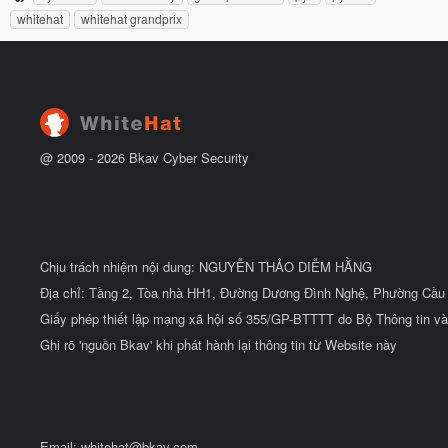
ầ
h
ắ
whitehat
whitehat grandprix
u
t
ẻ
đ
ầ
u
@ 2009 -
2026
Bkav Cyber Security
Chịu trách nhiệm nội dung: NGUYỄN THẢO DIỄM HẰNG
Địa chỉ: Tầng 2, Tòa nhà HH1, Đường Dương Đình Nghệ, Phường Cầu 
Giấy phép thiết lập mạng xã hội số 355/GP-BTTTT do Bộ Thông tin và
Ghi rõ 'nguồn Bkav' khi phát hành lại thông tin từ Website này
Email:
whitehat@bkav.com