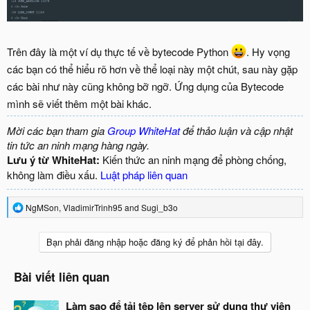
Trên đây là một ví dụ thực tế về bytecode Python
. Hy vọng
các bạn có thể hiểu rõ hơn về thể loại này một chút, sau này gặp
các bài như này cũng không bỡ ngỡ. Ứng dụng của Bytecode
mình sẽ viết thêm một bài khác.
Mời các bạn tham gia
Group WhiteHat
để thảo luận và cập nhật
tin tức an ninh mạng hàng ngày.
Lưu ý từ WhiteHat:
Kiến thức an ninh mạng để phòng chống,
không làm điều xấu.
Luật pháp liên quan
R
NgMSon
,
VladimirTrinh95
and
Sugi_b3o
e
a
c
Bạn phải đăng nhập hoặc đăng ký để phản hồi tại đây.
t
i
o
Bài viết liên quan
n
s
Làm sao để tải tệp lên server sử dụng thư viện
: