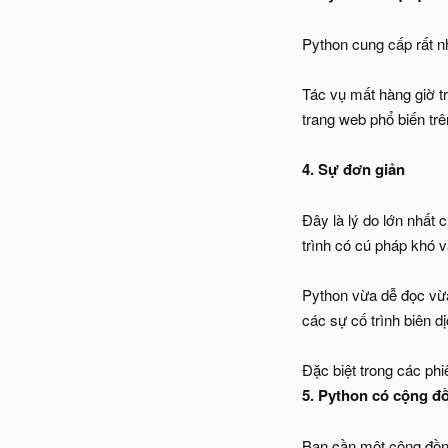
Python cung cấp rất nh
Tác vụ mất hàng giờ t
trang web phổ biến tr
4. Sự đơn giản
Đây là lý do lớn nhất 
trình có cú pháp khó v
Python vừa dễ đọc vừa
các sự cố trình biên d
Đặc biệt trong các ph
5. Python có cộng đồ
Bạn cần một cộng đồng