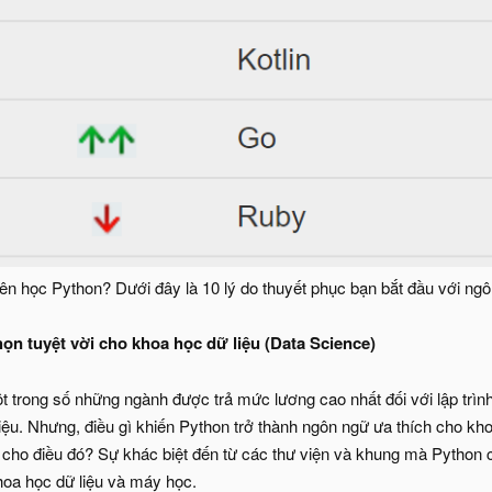
nên học Python? Dưới đây là 10 lý do thuyết phục bạn bắt đầu với ng
họn tuyệt vời cho khoa học dữ liệu (Data Science)
t trong số những ngành được trả mức lương cao nhất đối với lập trình 
liệu. Nhưng, điều gì khiến Python trở thành ngôn ngữ ưa thích cho k
ất cho điều đó? Sự khác biệt đến từ các thư viện và khung mà Python 
khoa học dữ liệu và máy học.