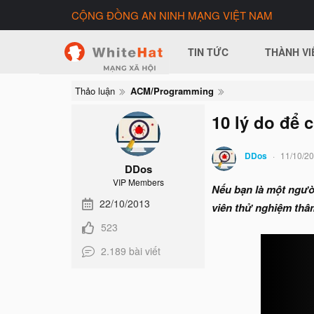
CỘNG ĐỒNG AN NINH MẠNG VIỆT NAM
TIN TỨC
THÀNH VI
Thảo luận
ACM/Programming
10 lý do để 
DDos
11/10/2
DDos
VIP Members
Nếu bạn là một người
22/10/2013
viên thử nghiệm thâm
523
2.189 bài viết