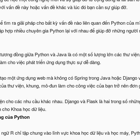
ới vấn đề này hoặc vấn đề khác và lúc đó bạn cần sự giúp đỡ.
ể tìm ra giải pháp cho bất kỳ vấn đề nào liên quan đến Python của m
p hợp nhiều chuyên gia Python lại với nhau để giúp đỡ những người 
tương đồng giữa Python và Java là có một số lượng lớn các thư việ
làm cho việc phát triển ứng dụng thực sự dễ dàng.
 tạo một ứng dụng web mà không có Spring trong Java hoặc Django 
 của thư viện, khung, mô-đun làm cho công việc của bạn trở nên đơn 
iện cho các nhu cầu khác nhau. Django và Flask là hai trong số nhữn
cho Khoa học dữ liệu.
ng của Python
ngữ R chỉ tập chung vào lĩnh vực khoa học dữ liệu và học máy, Pytho