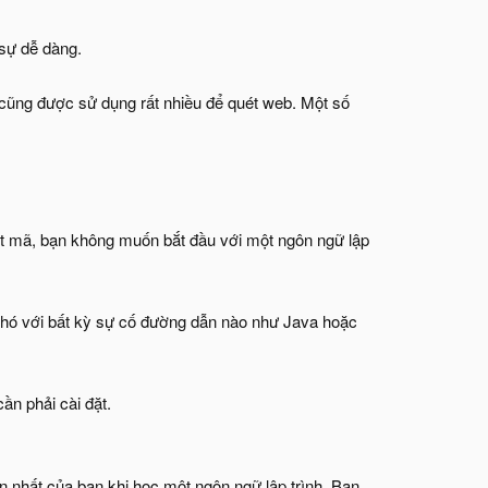
 sự dễ dàng.
 cũng được sử dụng rất nhiều để quét web. Một số
viết mã, bạn không muốn bắt đầu với một ngôn ngữ lập
 phó với bất kỳ sự cố đường dẫn nào như Java hoặc
ần phải cài đặt.
 nhất của bạn khi học một ngôn ngữ lập trình. Bạn