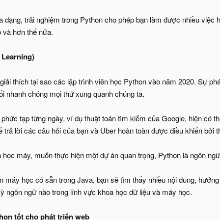
a dạng, trải nghiệm trong Python cho phép bạn làm được nhiều việc h
b và hơn thế nữa.
 Learning)
giải thích tại sao các lập trình viên học Python vào năm 2020. Sự ph
ổi nhanh chóng mọi thứ xung quanh chúng ta.
 phức tạp từng ngày, ví dụ thuật toán tìm kiếm của Google, hiện có t
trả lời các câu hỏi của bạn và Uber hoàn toàn được điều khiển bởi t
học máy, muốn thực hiện một dự án quan trọng, Python là ngôn ngữ lậ
n máy học có sẵn trong Java, bạn sẽ tìm thấy nhiều nội dung, hướng 
kỳ ngôn ngữ nào trong lĩnh vực khoa học dữ liệu và máy học.
chọn tốt cho phát triển web