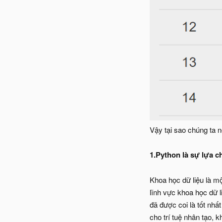
Vậy tại sao chúng ta 
1.Python là sự lựa c
Khoa học dữ liệu là mộ
lĩnh vực khoa học dữ 
đã được coi là tốt nh
cho trí tuệ nhân tạo, 