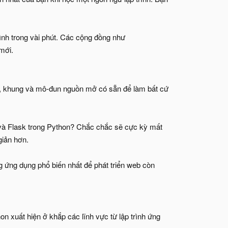
ình trong vài phút. Các cộng đồng như
mới.
n, khung và mô-đun nguồn mở có sẵn để làm bất cứ
và Flask trong Python? Chắc chắc sẽ cực kỳ mất
giản hơn.
g ứng dụng phổ biến nhất để phát triển web còn
n xuất hiện ở khắp các lĩnh vực từ lập trình ứng