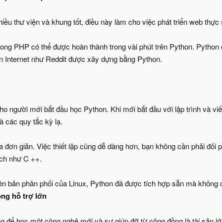
iều thư viện và khung tốt, điều này làm cho việc phát triển web thực
rong PHP có thể được hoàn thành trong vài phút trên Python. Python
ên Internet như Reddit được xây dựng bằng Python.
cho người mới bắt đầu học Python. Khi mới bắt đầu với lập trình và 
à các quy tắc kỳ lạ.
 đơn giản. Việc thiết lập cũng dễ dàng hơn, bạn không cần phải đối
ịch như C ++.
iên bản phân phối của Linux, Python đã được tích hợp sẵn mà không c
ng hỗ trợ lớn
 để học một công nghệ mới và sự giúp đỡ từ cộng đồng là tài sản lớn