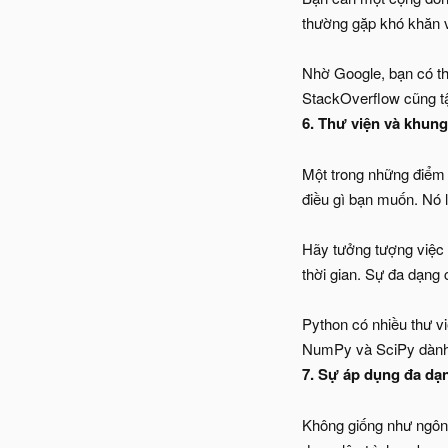
thường gặp khó khăn v
Nhờ Google, bạn có th
StackOverflow cũng tậ
6. Thư viện và khung
Một trong những điểm 
điều gì bạn muốn. Nó 
Hãy tưởng tượng việc
thời gian. Sự đa dạng
Python có nhiều thư v
NumPy và SciPy dành 
7. Sự áp dụng đa dạ
Không giống như ngôn 