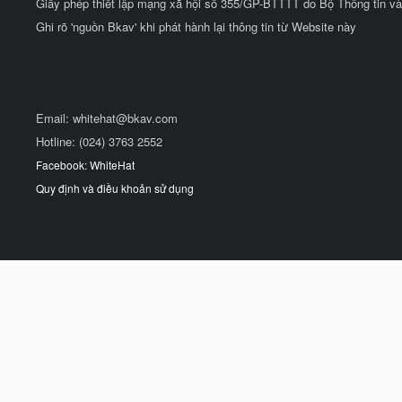
Giấy phép thiết lập mạng xã hội số 355/GP-BTTTT do Bộ Thông tin và
Ghi rõ 'nguồn Bkav' khi phát hành lại thông tin từ Website này
Email:
whitehat@bkav.com
Hotline: (024) 3763 2552
Facebook: WhiteHat
Quy định và điều khoản sử dụng