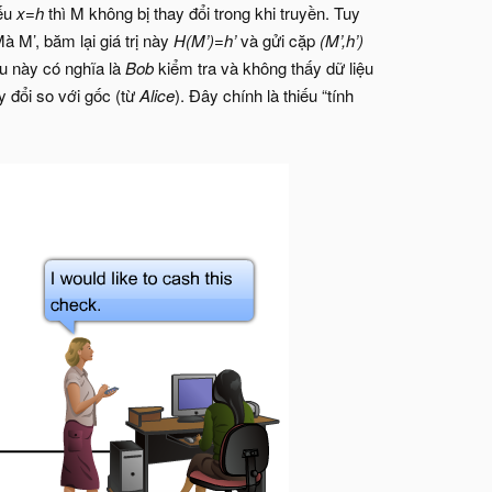
Nếu
x=h
thì M không bị thay đổi trong khi truyền. Tuy
à M’, băm lại giá trị này
H(M’)=h’
và gửi cặp
(M’,h’)
ều này có nghĩa là
Bob
kiểm tra và không thấy dữ liệu
ay đổi so với gốc (từ
Alice
). Đây chính là thiếu “tính