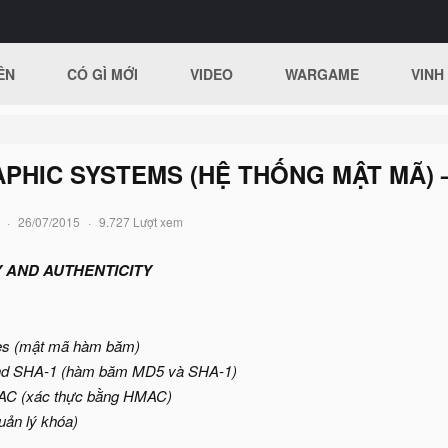
ÊN
CÓ GÌ MỚI
VIDEO
WARGAME
VINH
HIC SYSTEMS (HỆ THỐNG MẬT MÃ) – 
26/07/2015
9.727 Lượt xem
Y AND AUTHENTICITY
es (mật mã hàm băm)
 and SHA-1 (hàm băm MD5 và SHA-1)
MAC (xác thực bằng HMAC)
ản lý khóa)