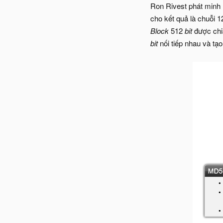
Ron Rivest phát minh
cho kết quả là chuỗi 
Block
512
bit
được chi
bit
nối tiếp nhau và tạ