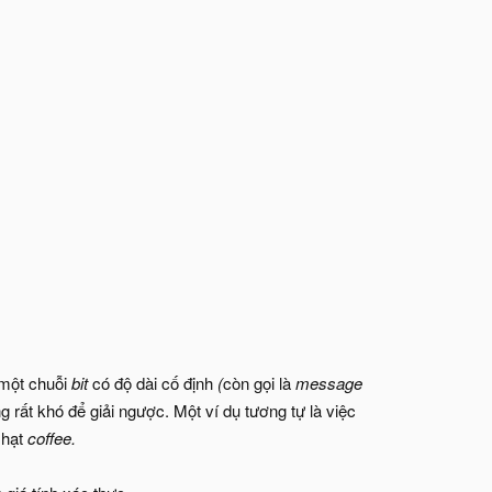
 một chuỗi
bit
có độ dài cố định
(
còn gọi là
message
g rất khó để giải ngược. Một ví dụ tương tự là việc
 hạt
coffee.