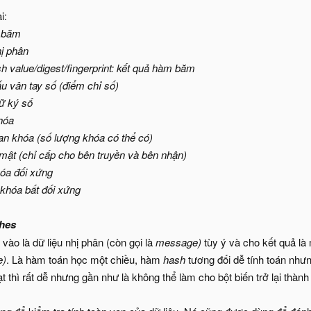
i:
m băm
ị phân
 value/digest/fingerprint: kết quả hàm băm
dấu vân tay số (điểm chỉ số)
hữ ký số
khóa
an khóa (số lượng khóa có thể có)
 mật (chỉ cấp cho bên truyền và bên nhận)
óa đối xứng
khóa bất đối xứng
hes
vào là dữ liệu nhị phân (còn gọi là
message)
tùy ý và cho kết quả là
e)
. Là hàm toán học một chiều, hàm
hash
tương đối dễ tính toán nhưn
t thì rất dễ nhưng gần như là không thể làm cho bột biến trở lại thành