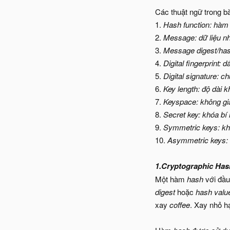
Các thuật ngữ trong bà
1.
Hash function: hà
2.
Message: dữ liệu nh
3.
Message digest/hash
4.
Digital fingerprint: 
5.
Digital signature: c
6.
Key length: độ dài 
7.
Keyspace: không gi
8.
Secret key: khóa bí
9.
Symmetric keys: kh
10.
Asymmetric keys: 
1.Cryptographic Has
Một hàm
hash
với đầu 
digest
hoặc
hash valu
xay
coffee
. Xay nhỏ hạ