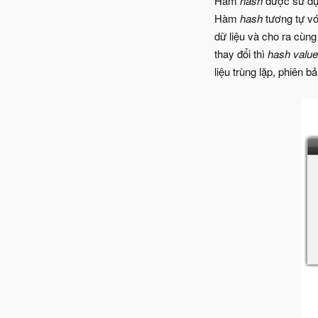
Hàm
hash
được sử dụn
Hàm
hash
tương tự v
dữ liệu và cho ra cùn
thay đổi thì
hash value
liệu trùng lặp, phiên 