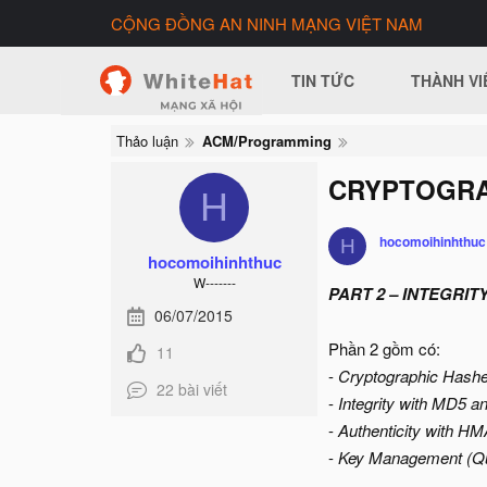
CỘNG ĐỒNG AN NINH MẠNG VIỆT NAM
TIN TỨC
THÀNH VI
Thảo luận
ACM/Programming
CRYPTOGRAP
H
hocomoihinhthuc
H
hocomoihinhthuc
W-------
PART 2 – INTEGRIT
06/07/2015
Phần 2 gồm có:
11
-
Cryptographic Hash
22 bài viết
-
Integrity with MD5
-
Authenticity with H
-
Key Management (Qu