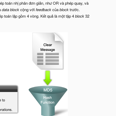
p toán nhị phân đơn giản, như OR và phép quay, và
là
data block
cộng với
feedback
của
block
trước.
p toán lặp gồm 4 vòng. Kết quả là một tập 4
block
32