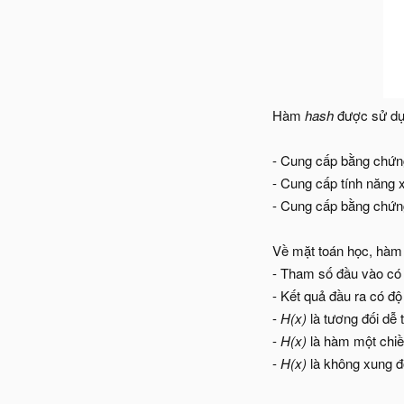
Hàm
hash
được sử dụn
- Cung cấp bằng chứng
- Cung cấp tính năng 
- Cung cấp bằng chứng
Về mặt toán học, hà
- Tham số đầu vào có 
- Kết quả đầu ra có độ
-
H(x)
là tương đối dễ t
-
H(x)
là hàm một chiều
-
H(x)
là không xung 