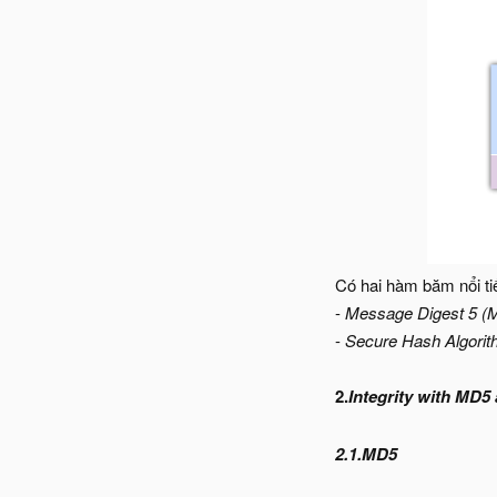
Có hai hàm băm nổi tiế
-
Message Digest 5 (MD
-
Secure Hash Algorith
2.
Integrity with MD5
2.1.MD5