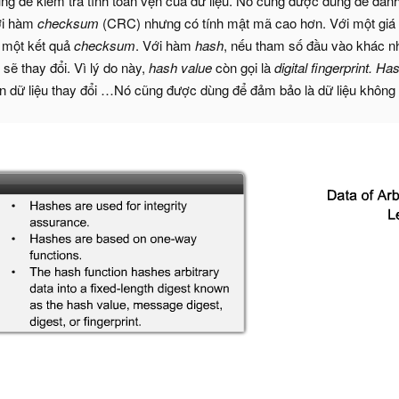
g để kiểm tra tính toàn vẹn của dữ liệu. Nó cũng được dùng để đánh 
ới hàm
checksum
(CRC) nhưng có tính mật mã cao hơn. Với một giá t
g một kết quả
checksum
. Với hàm
hash
, nếu tham số đầu vào khác nha
sẽ thay đổi. Vì lý do này,
hash value
còn gọi là
digital fingerprint. Ha
bản dữ liệu thay đổi …Nó cũng được dùng để đảm bảo là dữ liệu không 