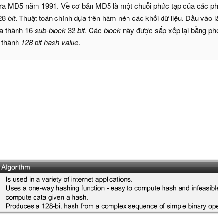
 ra MD5 năm 1991. Về cơ bản MD5 là một chuỗi phức tạp của các phé
128
bit
. Thuật toán chính dựa trên hàm nén các khối dữ liệu. Đầu vào 
a thành 16
sub-block
32
bit
. Các
block
này được sắp xếp lại bằng phé
o thành
128 bit hash value
.