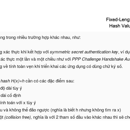
g trong nhiều trường hợp khác nhau, như:
 xác thực khi kết hợp với
symmetric secret authentication key
, ví d
xác thực một lần và một chiều như với
PPP Challenge Handshake Aut
 về tính toàn vẹn khi triển khai các ứng dụng có dùng chữ ký số.
m
hash
H(x)=h
cần có các đặc điểm sau:
độ dài tùy ý
 dài cố định
ính toán với x tùy ý
 và không thể đảo ngược (nghĩa là biết h nhưng không tìm ra x)
đột
(collision free),
nghĩa là với 2 tham số đầu vào khác nhau thì sẽ c