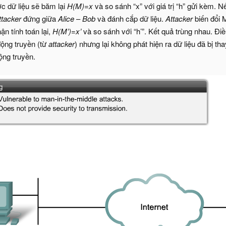
c dữ liệu sẽ băm lại
H(M)=x
và so sánh “x” với giá trị “h” gửi kèm. 
ttacker
đứng giữa
Alice
–
Bob
và đánh cắp dữ liệu.
Attacker
biến đổi M
ận tính toán lại,
H(M’)=x’
và so sánh với “h’”. Kết quả trùng nhau. Đi
 động truyền (từ
attacker
) nhưng lại không phát hiện ra dữ liệu đã bị th
ộng truyền.