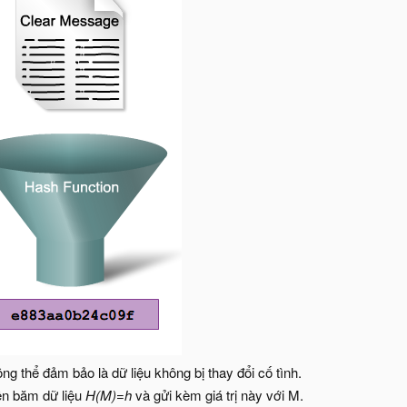
ng thể đảm bảo là dữ liệu không bị thay đổi cố tình.
ện băm dữ liệu
H(M)=h
và gửi kèm giá trị này với M.