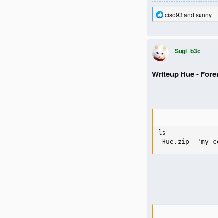
R
ciso93
and
sunny
e
a
c
t
Sugi_b3o
i
o
n
Writeup Hue - Foren
s
:
ls

 Hue.zip  'my c