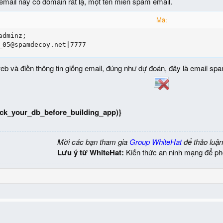
 email này có domain rất lạ, một tên miền spam email.
Mã:
dminz;

_05@spamdecoy.net
|7777
eb và điền thông tin giống email, đúng như dự đoán, đây là email s
ck_your_db_before_building_app)}
Mời các bạn tham gia
Group WhiteHat
để thảo luận
Lưu ý từ WhiteHat:
Kiến thức an ninh mạng để ph