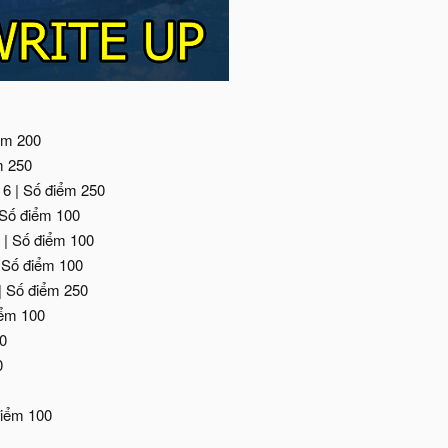
iểm 200
m 250
 6 | Số điểm 250
| Số điểm 100
 | Số điểm 100
| Số điểm 100
 | Số điểm 250
iểm 100
00
0
điểm 100