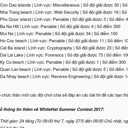
Con Dao islands | Lĩnh vực: Miscellaneous | Số đội giải được 30 | S
Nha Trang beach | Lĩnh vực: Web Security | Số đội giải được 19 | S
Phu Quoc island | Lĩnh vực: Pwnable | Số đội giải được 3 | Số điểm 
Ba Na Hill | Lĩnh vực: Pwnable | Số đội giải được 4 | Số điểm 300
Mui Ne | Lĩnh vực: Pwnable | Số đội giải được 34 | Số điểm 100
Ho Coc beach | Lĩnh vực: Pwnable | Số đội giải được 11 | Số điểm 1
Cat Ba island | Lĩnh vực: Cryptography | Số đội giải được 23 | Số đi
Dai Lai Lake | Lĩnh vực: Forensics | Số đội giải được 73 | Số điểm 10
Ky Co beach | Lĩnh vực: Pwnable | Số đội giải được 1 | Số điểm 300
Quan Lan beach | Lĩnh vực: Pwnable | Số đội giải được 5 | Số điểm 
Da Nhay beach | Lĩnh vực: Reverse Engineering | Số đội giải được 1
ổ chức thân mời các đội chơi chia sẻ đáp án các bài thi để các bạn t
ố thông tin thêm về WhiteHat Summer Contest 2017:
Thời gian: 24 tiếng (Từ 09:00 thứ 7, ngày 27/5 đến 09:00 Chủ nhật, n
Số bài thi: 24