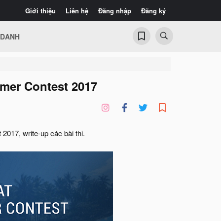
Giới thiệu
Liên hệ
Đăng nhập
Đăng ký
 DANH
mer Contest 2017
017, write-up các bài thi.