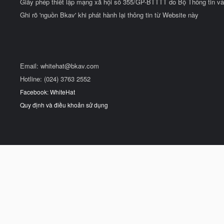
Giấy phép thiết lập mạng xã hội số 355/GP-BTTTT do Bộ Thông tin và
Ghi rõ 'nguồn Bkav' khi phát hành lại thông tin từ Website này
Email:
whitehat@bkav.com
Hotline: (024) 3763 2552
Facebook: WhiteHat
Quy định và điều khoản sử dụng