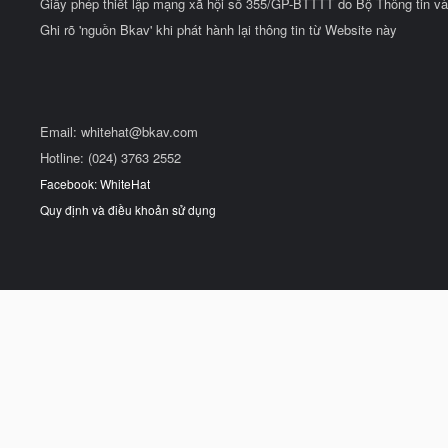
Giấy phép thiết lập mạng xã hội số 355/GP-BTTTT do Bộ Thông tin và
Ghi rõ 'nguồn Bkav' khi phát hành lại thông tin từ Website này
Email:
whitehat@bkav.com
Hotline: (024) 3763 2552
Facebook: WhiteHat
Quy định và điều khoản sử dụng