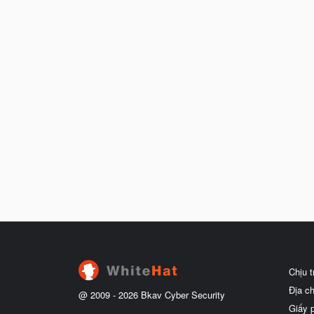
Chịu 
Địa c
@ 2009 -
2026
Bkav Cyber Security
Giấy 