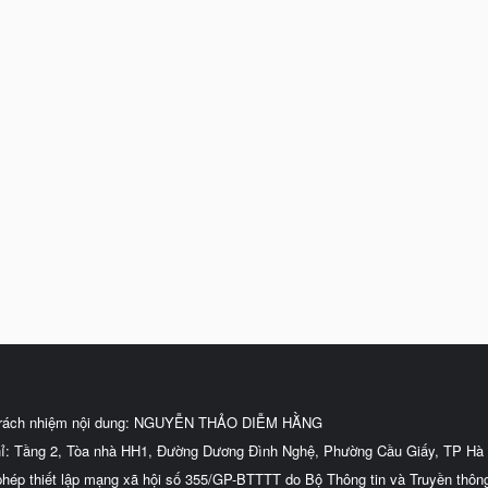
trách nhiệm nội dung: NGUYỄN THẢO DIỄM HẰNG
hỉ: Tầng 2, Tòa nhà HH1, Đường Dương Đình Nghệ, Phường Cầu Giấy, TP Hà 
phép thiết lập mạng xã hội số 355/GP-BTTTT do Bộ Thông tin và Truyền thôn