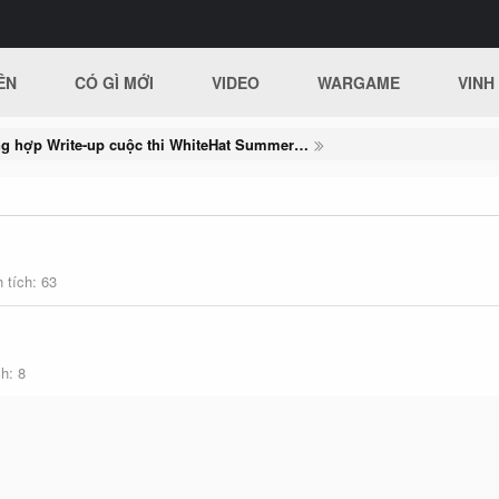
ÊN
CÓ GÌ MỚI
VIDEO
WARGAME
VINH
Tổng hợp Write-up cuộc thi WhiteHat Summer Contest 2017
 tích
63
ch
8