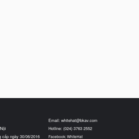
Email:
whitehat@bkav.com
Nội
Hotline: (024) 3763 2552
g cấp ngày 30/06/2016
Facebook: WhiteHat