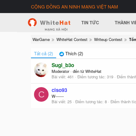
CỘNG ĐỒNG AN NINH MẠNG VIỆT NAM
TIN TỨC
THÀNH VI
WarGame
WhiteHat Contest
Writeup Contest
Tất cả
(2)
Thích
(2)
Sugi_b3o
Moderator
·
đến từ
WhiteHat
Bài viết
461
Điểm tương tác
319
Điểm thành
ciso93
C
W-------
Bài viết
25
Điểm tương tác
8
Điểm thành tí