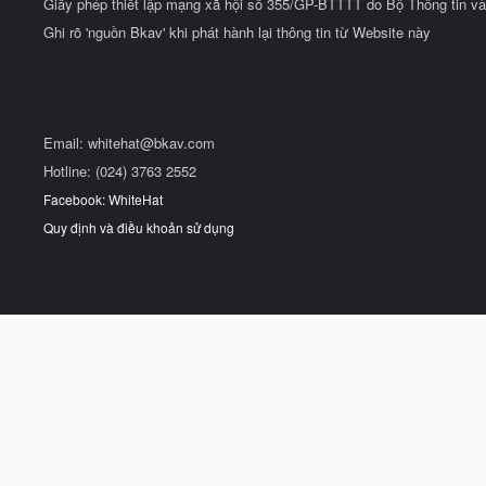
Giấy phép thiết lập mạng xã hội số 355/GP-BTTTT do Bộ Thông tin và
Ghi rõ 'nguồn Bkav' khi phát hành lại thông tin từ Website này
Email:
whitehat@bkav.com
Hotline: (024) 3763 2552
Facebook: WhiteHat
Quy định và điều khoản sử dụng