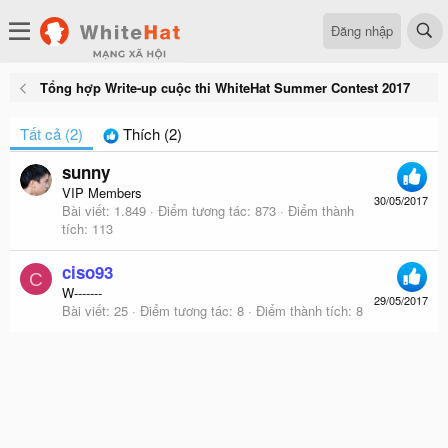
Đăng nhập
Tổng hợp Write-up cuộc thi WhiteHat Summer Contest 2017
Tất cả
(2)
Thích
(2)
sunny
VIP Members
30/05/2017
Bài viết
1.849
Điểm tương tác
873
Điểm thành
tích
113
ciso93
C
W-------
29/05/2017
Bài viết
25
Điểm tương tác
8
Điểm thành tích
8