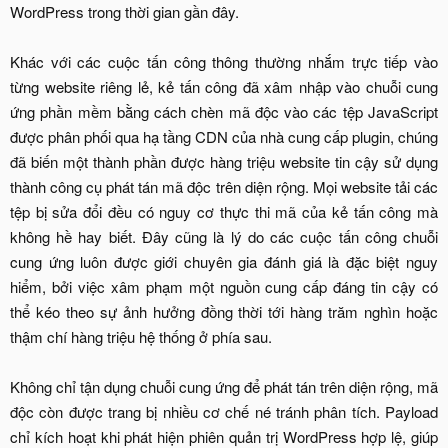
WordPress trong thời gian gần đây.
Khác với các cuộc tấn công thông thường nhắm trực tiếp vào
từng website riêng lẻ, kẻ tấn công đã xâm nhập vào chuỗi cung
ứng phần mềm bằng cách chèn mã độc vào các tệp JavaScript
được phân phối qua hạ tầng CDN của nhà cung cấp plugin, chúng
đã biến một thành phần được hàng triệu website tin cậy sử dụng
thành công cụ phát tán mã độc trên diện rộng. Mọi website tải các
tệp bị sửa đổi đều có nguy cơ thực thi mã của kẻ tấn công mà
không hề hay biết. Đây cũng là lý do các cuộc tấn công chuỗi
cung ứng luôn được giới chuyên gia đánh giá là đặc biệt nguy
hiểm, bởi việc xâm phạm một nguồn cung cấp đáng tin cậy có
thể kéo theo sự ảnh hưởng đồng thời tới hàng trăm nghìn hoặc
thậm chí hàng triệu hệ thống ở phía sau.
Không chỉ tận dụng chuỗi cung ứng để phát tán trên diện rộng, mã
độc còn được trang bị nhiều cơ chế né tránh phân tích. Payload
chỉ kích hoạt khi phát hiện phiên quản trị WordPress hợp lệ, giúp