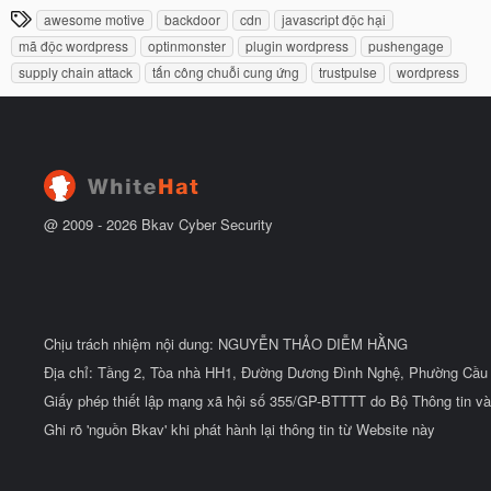
à
đ
T
awesome motive
backdoor
cdn
javascript độc hại
y
ầ
h
b
u
mã độc wordpress
optinmonster
plugin wordpress
pushengage
ắ
ẻ
supply chain attack
tấn công chuỗi cung ứng
trustpulse
wordpress
t
đ
ầ
u
@ 2009 -
2026
Bkav Cyber Security
Chịu trách nhiệm nội dung: NGUYỄN THẢO DIỄM HẰNG
Địa chỉ: Tầng 2, Tòa nhà HH1, Đường Dương Đình Nghệ, Phường Cầu 
Giấy phép thiết lập mạng xã hội số 355/GP-BTTTT do Bộ Thông tin và
Ghi rõ 'nguồn Bkav' khi phát hành lại thông tin từ Website này