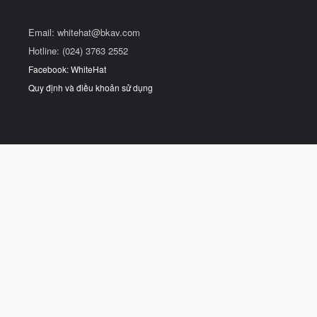
Email:
whitehat@bkav.com
Hotline: (024) 3763 2552
Facebook: WhiteHat
Quy định và điều khoản sử dụng