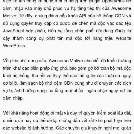
việc kẻ tấn công lợi dụng một lỗ hổng trên plugin UpdraftPlus để
xâm nhập vào máy chủ phục vụ hạ tầng tiếp thị của Awesome
Motive. Từ đây, chúng đánh cắp khóa API của hệ thống CDN và
sử dụng quyền truy cập có được để chèn mã độc vào các tệp
JavaScript hợp pháp, biến hạ tầng phân phối nội dung đáng tin
cậy thành công cụ phát tán mã độc tới hàng triệu website
WordPress.
Về phía nhà cung cấp, Awesome Motive cho biết đã khẩn trương
triển khai các biện pháp ứng phó, bao gồm gỡ bỏ toàn bộ mã độc
khỏi hệ thống, thu hồi và thay thế các thông tin xác thực có nguy
cơ bị lộ, làm sạch bộ nhớ đệm CDN cũng như di chuyển các dịch
vụ bị ảnh hưởng sang hạ tầng mới nhằm ngăn chặn nguy cơ tái
xâm nhập.
Với khả năng hoạt động bí mật và duy trì quyền kiểm soát lâu dài,
chiến dịch này có thể để lại những dấu vết rất khó phát hiện trên
các website bị ảnh hưởng. Các chuyên gia khuyến nghị mọi quản