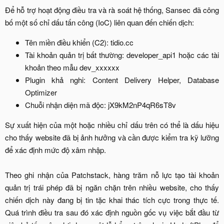
Để hỗ trợ hoạt động điều tra và rà soát hệ thống, Sansec đã công
bố một số chỉ dấu tấn công (IoC) liên quan đến chiến dịch:​
Tên miền điều khiển (C2): tidio.cc​
Tài khoản quản trị bất thường: developer_api1 hoặc các tài
khoản theo mẫu dev_xxxxxx​
Plugin khả nghi: Content Delivery Helper, Database
Optimizer​
Chuỗi nhận diện mã độc: jX9kM2nP4qR6sT8v​
Sự xuất hiện của một hoặc nhiều chỉ dấu trên có thể là dấu hiệu
cho thấy website đã bị ảnh hưởng và cần được kiểm tra kỹ lưỡng
để xác định mức độ xâm nhập.
Theo ghi nhận của Patchstack, hàng trăm nỗ lực tạo tài khoản
quản trị trái phép đã bị ngăn chặn trên nhiều website, cho thấy
chiến dịch này đang bị tin tặc khai thác tích cực trong thực tế.
Quá trình điều tra sau đó xác định nguồn gốc vụ việc bắt đầu từ