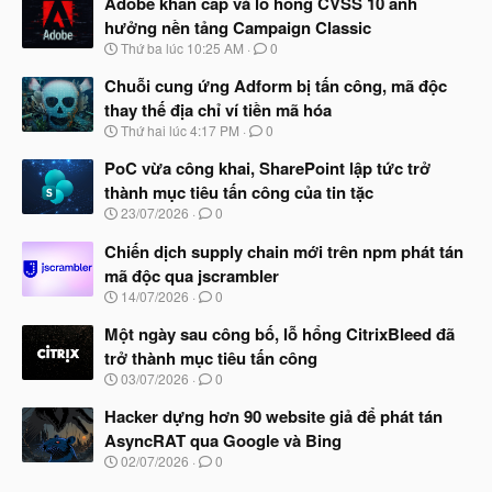
Adobe khẩn cấp vá lỗ hổng CVSS 10 ảnh
hưởng nền tảng Campaign Classic
N
Thứ ba lúc 10:25 AM
0
g
à
Chuỗi cung ứng Adform bị tấn công, mã độc
y
thay thế địa chỉ ví tiền mã hóa
b
N
Thứ hai lúc 4:17 PM
0
ắ
g
t
à
PoC vừa công khai, SharePoint lập tức trở
đ
y
ầ
thành mục tiêu tấn công của tin tặc
b
u
N
23/07/2026
0
ắ
g
t
à
Chiến dịch supply chain mới trên npm phát tán
đ
y
ầ
mã độc qua jscrambler
b
u
N
14/07/2026
0
ắ
g
t
à
Một ngày sau công bố, lỗ hổng CitrixBleed đã
đ
y
ầ
trở thành mục tiêu tấn công
b
u
N
03/07/2026
0
ắ
g
t
à
Hacker dựng hơn 90 website giả để phát tán
đ
y
ầ
AsyncRAT qua Google và Bing
b
u
N
02/07/2026
0
ắ
g
t