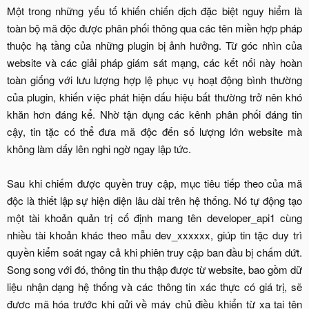
Một trong những yếu tố khiến chiến dịch đặc biệt nguy hiểm là
toàn bộ mã độc được phân phối thông qua các tên miền hợp pháp
thuộc hạ tầng của những plugin bị ảnh hưởng. Từ góc nhìn của
website và các giải pháp giám sát mạng, các kết nối này hoàn
toàn giống với lưu lượng hợp lệ phục vụ hoạt động bình thường
của plugin, khiến việc phát hiện dấu hiệu bất thường trở nên khó
khăn hơn đáng kể. Nhờ tận dụng các kênh phân phối đáng tin
cậy, tin tặc có thể đưa mã độc đến số lượng lớn website mà
không làm dấy lên nghi ngờ ngay lập tức.
Sau khi chiếm được quyền truy cập, mục tiêu tiếp theo của mã
độc là thiết lập sự hiện diện lâu dài trên hệ thống. Nó tự động tạo
một tài khoản quản trị cố định mang tên developer_api1 cùng
nhiều tài khoản khác theo mẫu dev_xxxxxx, giúp tin tặc duy trì
quyền kiểm soát ngay cả khi phiên truy cập ban đầu bị chấm dứt.
Song song với đó, thông tin thu thập được từ website, bao gồm dữ
liệu nhận dạng hệ thống và các thông tin xác thực có giá trị, sẽ
được mã hóa trước khi gửi về máy chủ điều khiển từ xa tại tên