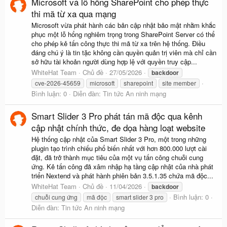
Microsoft vá lỗ hổng SharePoint cho phép thực
thi mã từ xa qua mạng
Microsoft vừa phát hành các bản cập nhật bảo mật nhằm khắc
phục một lỗ hổng nghiêm trọng trong SharePoint Server có thể
cho phép kẻ tấn công thực thi mã từ xa trên hệ thống. Điều
đáng chú ý là tin tặc không cần quyền quản trị viên mà chỉ cần
sở hữu tài khoản người dùng hợp lệ với quyền truy cập...
WhiteHat Team
Chủ đề
27/05/2026
backdoor
cve-2026-45659
microsoft
sharepoint
site member
Bình luận: 0
Diễn đàn:
Tin tức An ninh mạng
Smart Slider 3 Pro phát tán mã độc qua kênh
cập nhật chính thức, đe dọa hàng loạt website
Hệ thống cập nhật của Smart Slider 3 Pro, một trong những
plugin tạo trình chiếu phổ biến nhất với hơn 800.000 lượt cài
đặt, đã trở thành mục tiêu của một vụ tấn công chuỗi cung
ứng. Kẻ tấn công đã xâm nhập hạ tầng cập nhật của nhà phát
triển Nextend và phát hành phiên bản 3.5.1.35 chứa mã độc...
WhiteHat Team
Chủ đề
11/04/2026
backdoor
Bình luận: 0
chuỗi cung ứng
mã độc
smart slider 3 pro
Diễn đàn:
Tin tức An ninh mạng