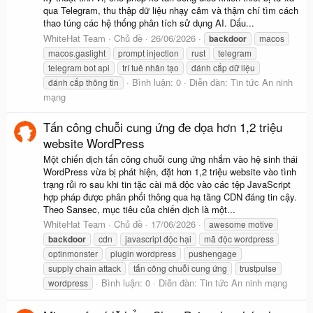
qua Telegram, thu thập dữ liệu nhạy cảm và thậm chí tìm cách
thao túng các hệ thống phân tích sử dụng AI. Dấu...
WhiteHat Team
Chủ đề
26/06/2026
backdoor
macos
macos.gaslight
prompt injection
rust
telegram
telegram bot api
trí tuê nhân tạo
đánh cắp dữ liệu
Bình luận: 0
Diễn đàn:
Tin tức An ninh
đánh cắp thông tin
mạng
Tấn công chuỗi cung ứng đe dọa hơn 1,2 triệu
website WordPress
Một chiến dịch tấn công chuỗi cung ứng nhắm vào hệ sinh thái
WordPress vừa bị phát hiện, đặt hơn 1,2 triệu website vào tình
trạng rủi ro sau khi tin tặc cài mã độc vào các tệp JavaScript
hợp pháp được phân phối thông qua hạ tầng CDN đáng tin cậy.
Theo Sansec, mục tiêu của chiến dịch là một...
WhiteHat Team
Chủ đề
17/06/2026
awesome motive
backdoor
cdn
javascript độc hại
mã độc wordpress
optinmonster
plugin wordpress
pushengage
supply chain attack
tấn công chuỗi cung ứng
trustpulse
Bình luận: 0
Diễn đàn:
Tin tức An ninh mạng
wordpress