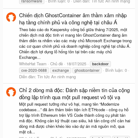
Bình luận: 0
Diễn đàn:
Tin tức An ninh mạng
ransomware
Chiến dịch GhostContainer âm thầm xâm nhập
hạ tầng chính phủ và công nghệ tại châu Á
Theo báo cáo do Kaspersky công bố giữa tháng 7/2025, một
chiến dịch mã độc tinh vi mang tên GhostContainer đang âm
thầm diễn ra nhắm vào các máy chủ Microsoft Exchange trong
các cơ quan chính phủ và doanh nghiệp công nghệ tại châu Á.
Chiến dịch lợi dụng lỗ hổng tồn tại trên các máy chủ
Exchange...
WhiteHat Team
Chủ đề
18/07/2025
backdoor
Bình luận: 0
cve-2020-0688
exchange
ghostcontainer
Diễn đàn:
Tin tức An ninh mạng
Chỉ 2 dòng mã độc: Đánh sập niềm tin của cộng
đồng lập trình qua một pull request vô tội vạ
Một pull request tưởng như vô hại, mang tên “Modernize
codebase…” đã âm thầm biến tiện ích ETHcode - công cụ hỗ
trợ lập trình Ethereum trên VS Code thành công cụ phát tán
mã độc. Không cần kỹ thuật cao siêu, kẻ tấn công chỉ cần hai
dòng mã được chèn khéo léo vào dự án mã nguồn mở, qua
mặt cả...