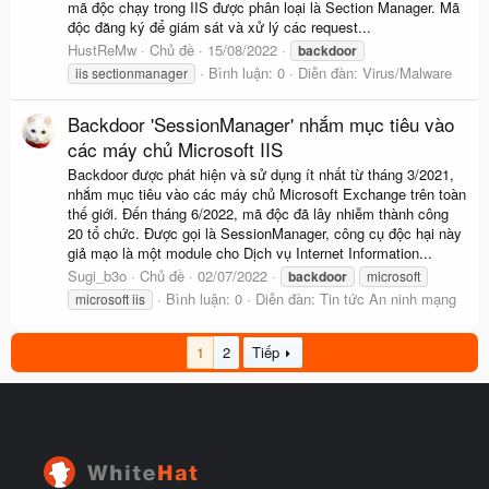
mã độc chạy trong IIS được phân loại là Section Manager. Mã
độc đăng ký để giám sát và xử lý các request...
HustReMw
Chủ đề
15/08/2022
backdoor
Bình luận: 0
Diễn đàn:
Virus/Malware
iis sectionmanager
Backdoor 'SessionManager' nhắm mục tiêu vào
các máy chủ Microsoft IIS
Backdoor được phát hiện và sử dụng ít nhất từ tháng 3/2021,
nhắm mục tiêu vào các máy chủ Microsoft Exchange trên toàn
thế giới. Đến tháng 6/2022, mã độc đã lây nhiễm thành công
20 tổ chức. Được gọi là SessionManager, công cụ độc hại này
giả mạo là một module cho Dịch vụ Internet Information...
Sugi_b3o
Chủ đề
02/07/2022
backdoor
microsoft
Bình luận: 0
Diễn đàn:
Tin tức An ninh mạng
microsoft iis
1
2
Tiếp