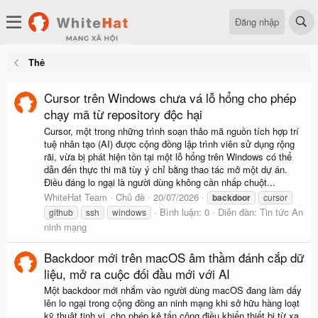
Đăng nhập
Thẻ
Cursor trên Windows chưa vá lỗ hổng cho phép
chạy mã từ repository độc hại
Cursor, một trong những trình soạn thảo mã nguồn tích hợp trí
tuệ nhân tạo (AI) được cộng đồng lập trình viên sử dụng rộng
rãi, vừa bị phát hiện tồn tại một lỗ hổng trên Windows có thể
dẫn đến thực thi mã tùy ý chỉ bằng thao tác mở một dự án.
Điều đáng lo ngại là người dùng không cần nhấp chuột...
WhiteHat Team
Chủ đề
20/07/2026
backdoor
cursor
Bình luận: 0
Diễn đàn:
Tin tức An
github
ssh
windows
ninh mạng
Backdoor mới trên macOS âm thầm đánh cắp dữ
liệu, mở ra cuộc đối đầu mới với AI
Một backdoor mới nhắm vào người dùng macOS đang làm dấy
lên lo ngại trong cộng đồng an ninh mạng khi sở hữu hàng loạt
kỹ thuật tinh vi, cho phép kẻ tấn công điều khiển thiết bị từ xa