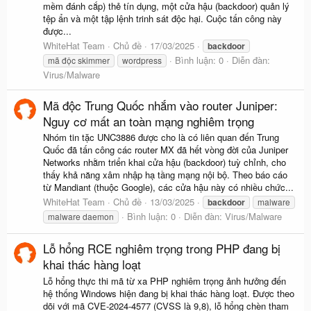
mềm đánh cắp) thẻ tín dụng, một cửa hậu (backdoor) quản lý
tệp ẩn và một tập lệnh trinh sát độc hại. Cuộc tấn công này
được...
WhiteHat Team
Chủ đề
17/03/2025
backdoor
Bình luận: 0
Diễn đàn:
mã độc skimmer
wordpress
Virus/Malware
Mã độc Trung Quốc nhắm vào router Juniper:
Nguy cơ mất an toàn mạng nghiêm trọng
Nhóm tin tặc UNC3886 được cho là có liên quan đến Trung
Quốc đã tấn công các router MX đã hết vòng đời của Juniper
Networks nhằm triển khai cửa hậu (backdoor) tuỳ chỉnh, cho
thấy khả năng xâm nhập hạ tầng mạng nội bộ. Theo báo cáo
từ Mandiant (thuộc Google), các cửa hậu này có nhiều chức...
WhiteHat Team
Chủ đề
13/03/2025
backdoor
malware
Bình luận: 0
Diễn đàn:
Virus/Malware
malware daemon
Lỗ hổng RCE nghiêm trọng trong PHP đang bị
khai thác hàng loạt
Lỗ hổng thực thi mã từ xa PHP nghiêm trọng ảnh hưởng đến
hệ thống Windows hiện đang bị khai thác hàng loạt. Được theo
dõi với mã CVE-2024-4577 (CVSS là 9,8), lỗ hổng chèn tham