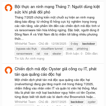
Bội thực an ninh mạng Tháng 7: Người dùng kiệt
sức khi phải đối phó
Tháng 7/2025 chứng kiến một chuỗi sự kiện an ninh mạng
đáng báo động: từ những lỗ hổng cực kỳ nghiêm trọng trong
các nền tảng, sản phẩm lớn đến các chiến dịch mã độc tinh vi
và ransomware tiến hóa không ngừng. Đặc biệt, người dùng ở
Đông Nam Á và Việt Nam đã bị nhắm tới bằng nhiều phương
thức...
WhiteHat Team
Chủ đề
12/08/2025
0-day
backdoor
bypass xác thực
cloudflare tunnel
cvss
phishing
Bình luận: 0
Diễn đàn:
ransomware
rat
rce
stealer
Tin tức An ninh mạng
Chiến dịch mã độc Oyster giả công cụ IT, phát
tán qua quảng cáo độc hại
Một chiến dịch phát tán mã độc qua quảng cáo độc hại
(malvertising) đang gia tăng mạnh mẽ trong tháng 7/2025,
nhắm thẳng vào nhân viên IT và quản trị viên hệ thống. Mục
tiêu là phát tán một loại backdoor nguy hiểm có tên Oyster,
từng được biết tới dưới các bí danh như Broomstick hoặc...
WhiteHat Team
Chủ đề
29/07/2025
backdoor
oyster