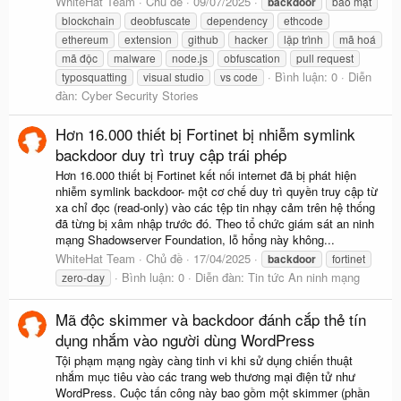
WhiteHat Team
Chủ đề
09/07/2025
backdoor
bảo mật
blockchain
deobfuscate
dependency
ethcode
ethereum
extension
github
hacker
lập trình
mã hoá
mã độc
malware
node.js
obfuscation
pull request
Bình luận: 0
Diễn
typosquatting
visual studio
vs code
đàn:
Cyber Security Stories
Hơn 16.000 thiết bị Fortinet bị nhiễm symlink
backdoor duy trì truy cập trái phép
Hơn 16.000 thiết bị Fortinet kết nối internet đã bị phát hiện
nhiễm symlink backdoor- một cơ chế duy trì quyền truy cập từ
xa chỉ đọc (read-only) vào các tệp tin nhạy cảm trên hệ thống
đã từng bị xâm nhập trước đó. Theo tổ chức giám sát an ninh
mạng Shadowserver Foundation, lỗ hổng này không...
WhiteHat Team
Chủ đề
17/04/2025
backdoor
fortinet
Bình luận: 0
Diễn đàn:
Tin tức An ninh mạng
zero-day
Mã độc skimmer và backdoor đánh cắp thẻ tín
dụng nhắm vào người dùng WordPress
Tội phạm mạng ngày càng tinh vi khi sử dụng chiến thuật
nhắm mục tiêu vào các trang web thương mại điện tử như
WordPress. Cuộc tấn công này bao gồm một skimmer (phần