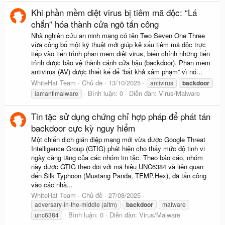
Khi phần mềm diệt virus bị tiêm mã độc: “Lá
chắn” hóa thành cửa ngõ tấn công
Nhà nghiên cứu an ninh mạng có tên Two Seven One Three
vừa công bố một kỹ thuật mới giúp kẻ xấu tiêm mã độc trực
tiếp vào tiến trình phần mềm diệt virus, biến chính những tiến
trình được bảo vệ thành cánh cửa hậu (backdoor). Phần mềm
antivirus (AV) được thiết kế để “bất khả xâm phạm” vì nó...
WhiteHat Team
Chủ đề
13/10/2025
antivirus
backdoor
Bình luận: 0
Diễn đàn:
Virus/Malware
iamantimalware
Tin tặc sử dụng chứng chỉ hợp pháp để phát tán
backdoor cực kỳ nguy hiểm
Một chiến dịch gián điệp mạng mới vừa được Google Threat
Intelligence Group (GTIG) phát hiện cho thấy mức độ tinh vi
ngày càng tăng của các nhóm tin tặc. Theo báo cáo, nhóm
này được GTIG theo dõi với mã hiệu UNC6384 và liên quan
đến Silk Typhoon (Mustang Panda, TEMP.Hex), đã tấn công
vào các nhà...
WhiteHat Team
Chủ đề
27/08/2025
adversary-in-the-middle (aitm)
backdoor
malware
Bình luận: 0
Diễn đàn:
Virus/Malware
unc6384