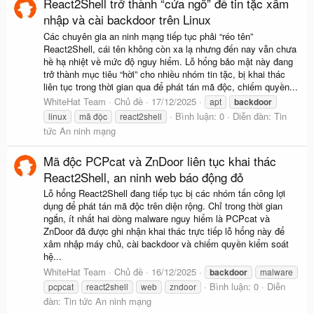
React2Shell trở thành “cửa ngõ” để tin tặc xâm
nhập và cài backdoor trên Linux
Các chuyên gia an ninh mạng tiếp tục phải “réo tên”
React2Shell, cái tên không còn xa lạ nhưng đến nay vẫn chưa
hề hạ nhiệt về mức độ nguy hiểm. Lỗ hổng bảo mật này đang
trở thành mục tiêu “hời” cho nhiều nhóm tin tặc, bị khai thác
liên tục trong thời gian qua để phát tán mã độc, chiếm quyền...
WhiteHat Team
Chủ đề
17/12/2025
apt
backdoor
Bình luận: 0
Diễn đàn:
Tin
linux
mã độc
react2shell
tức An ninh mạng
Mã độc PCPcat và ZnDoor liên tục khai thác
React2Shell, an ninh web báo động đỏ
Lỗ hổng React2Shell đang tiếp tục bị các nhóm tấn công lợi
dụng để phát tán mã độc trên diện rộng. Chỉ trong thời gian
ngắn, ít nhất hai dòng malware nguy hiểm là PCPcat và
ZnDoor đã được ghi nhận khai thác trực tiếp lỗ hổng này để
xâm nhập máy chủ, cài backdoor và chiếm quyền kiểm soát
hệ...
WhiteHat Team
Chủ đề
16/12/2025
backdoor
malware
Bình luận: 0
Diễn
pcpcat
react2shell
web
zndoor
đàn:
Tin tức An ninh mạng