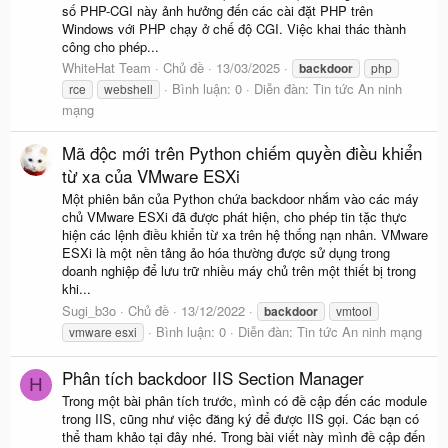
số PHP-CGI này ảnh hưởng đến các cài đặt PHP trên
Windows với PHP chạy ở chế độ CGI. Việc khai thác thành
công cho phép...
WhiteHat Team
Chủ đề
13/03/2025
backdoor
php
Bình luận: 0
Diễn đàn:
Tin tức An ninh
rce
webshell
mạng
Mã độc mới trên Python chiếm quyền điều khiển
từ xa của VMware ESXi
Một phiên bản của Python chứa backdoor nhắm vào các máy
chủ VMware ESXi đã được phát hiện, cho phép tin tặc thực
hiện các lệnh điều khiển từ xa trên hệ thống nạn nhân. VMware
ESXi là một nền tảng ảo hóa thường được sử dụng trong
doanh nghiệp để lưu trữ nhiều máy chủ trên một thiết bị trong
khi...
Sugi_b3o
Chủ đề
13/12/2022
backdoor
vmtool
Bình luận: 0
Diễn đàn:
Tin tức An ninh mạng
vmware esxi
Phân tích backdoor IIS Section Manager
H
Trong một bài phân tích trước, mình có đề cập đến các module
trong IIS, cũng như việc đăng ký để được IIS gọi. Các bạn có
thể tham khảo tại đây nhé. Trong bài viết này mình đề cập đến