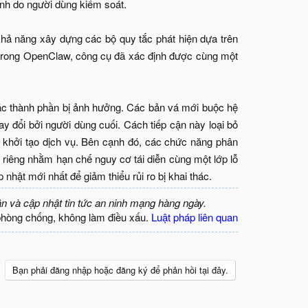
nh do người dùng kiểm soát.
hả năng xây dựng các bộ quy tắc phát hiện dựa trên
n trong OpenClaw, công cụ đã xác định được cùng một
các thành phần bị ảnh hưởng. Các bản vá mới buộc hệ
hay đổi bởi người dùng cuối. Cách tiếp cận này loại bỏ
 khởi tạo dịch vụ. Bên cạnh đó, các chức năng phân
nh riêng nhằm hạn chế nguy cơ tái diễn cùng một lớp lỗ
hật mới nhất để giảm thiểu rủi ro bị khai thác.​
ận và cập nhật tin tức an ninh mạng hàng ngày.
phòng chống, không làm điều xấu.
Luật pháp liên quan
Bạn phải đăng nhập hoặc đăng ký để phản hồi tại đây.