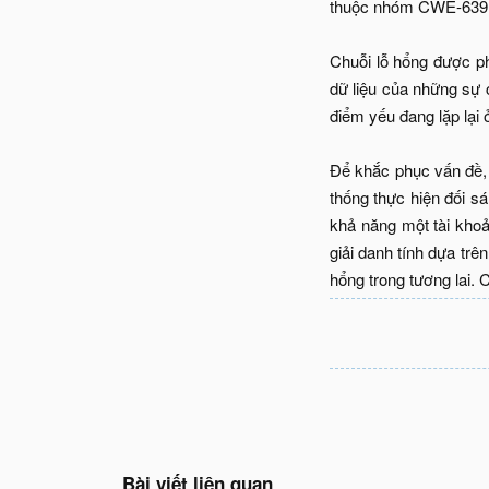
thuộc nhóm CWE-639, l
Chuỗi lỗ hổng được p
dữ liệu của những sự 
điểm yếu đang lặp lại
Để khắc phục vấn đề, 
thống thực hiện đối sá
khả năng một tài kho
giải danh tính dựa trê
hổng trong tương lai. 
Bài viết liên quan