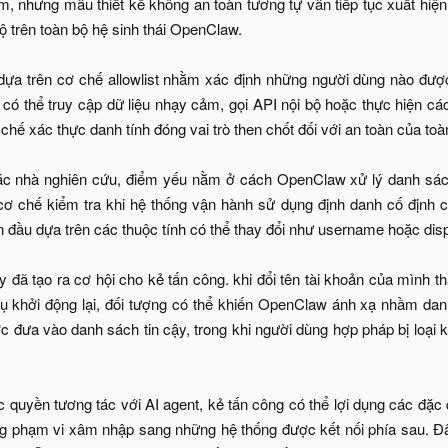
m, nhưng mẫu thiết kế không an toàn tương tự vẫn tiếp tục xuất hiện
ộ trên toàn bộ hệ sinh thái OpenClaw.
ựa trên cơ chế allowlist nhằm xác định những người dùng nào được 
 có thể truy cập dữ liệu nhạy cảm, gọi API nội bộ hoặc thực hiện cá
 chế xác thực danh tính đóng vai trò then chốt đối với an toàn của toà
ác nhà nghiên cứu, điểm yếu nằm ở cách OpenClaw xử lý danh sách 
ơ chế kiểm tra khi hệ thống vận hành sử dụng định danh cố định c
an đầu dựa trên các thuộc tính có thể thay đổi như username hoặc di
y đã tạo ra cơ hội cho kẻ tấn công. khi đổi tên tài khoản của mình t
vụ khởi động lại, đối tượng có thể khiến OpenClaw ánh xạ nhầm danh t
 đưa vào danh sách tin cậy, trong khi người dùng hợp pháp bị loại
quyền tương tác với AI agent, kẻ tấn công có thể lợi dụng các đặc q
g phạm vi xâm nhập sang những hệ thống được kết nối phía sau. Đâ