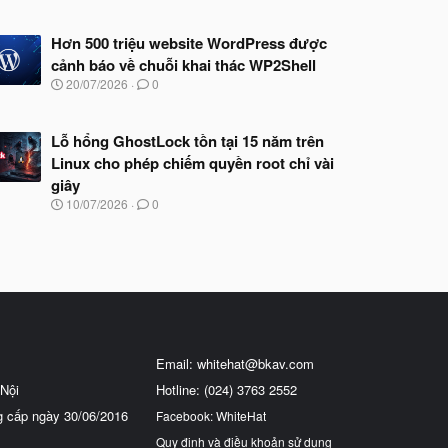
Hơn 500 triệu website WordPress được
cảnh báo về chuỗi khai thác WP2Shell
N
20/07/2026
0
g
à
y
Lỗ hổng GhostLock tồn tại 15 năm trên
b
Linux cho phép chiếm quyền root chỉ vài
ắ
t
giây
đ
N
10/07/2026
0
ầ
g
u
à
y
b
ắ
t
đ
ầ
u
Email:
whitehat@bkav.com
Nội
Hotline: (024) 3763 2552
g cấp ngày 30/06/2016
Facebook: WhiteHat
Quy định và điều khoản sử dụng