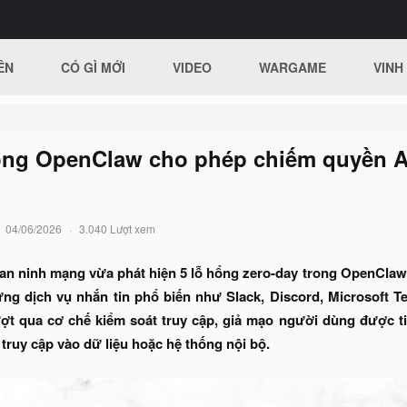
ÊN
CÓ GÌ MỚI
VIDEO
WARGAME
VINH
rong OpenClaw cho phép chiếm quyền AI
04/06/2026
3.040 Lượt xem
an ninh mạng vừa phát hiện 5 lỗ hổng zero-day trong OpenCla
ững dịch vụ nhắn tin phổ biến như Slack, Discord, Microsoft T
ợt qua cơ chế kiểm soát truy cập, giả mạo người dùng được ti
ruy cập vào dữ liệu hoặc hệ thống nội bộ.