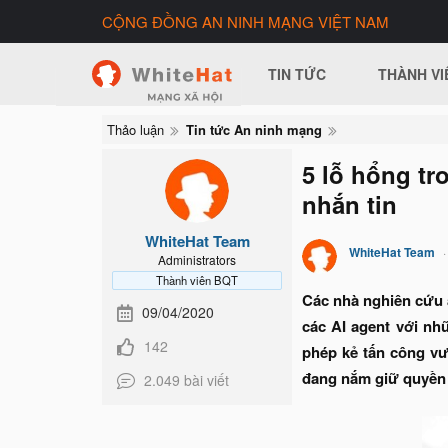
CỘNG ĐỒNG AN NINH MẠNG VIỆT NAM
TIN TỨC
THÀNH VI
Thảo luận
Tin tức An ninh mạng
5 lỗ hổng t
nhắn tin
WhiteHat Team
WhiteHat Team
Administrators
Thành viên BQT
Các nhà nghiên cứu 
09/04/2020
các AI agent với nh
142
phép kẻ tấn công vư
đang nắm giữ quyền t
2.049 bài viết