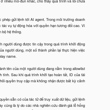
 ở nhiều mô-đun khác, cho thấy quá trình vá lỗi chưa
phép gửi lệnh tới AI agent. Trong môi trường doanh
c tác vụ tự động hóa với quyền hạn tương đối cao. Vì
n bộ hệ thống.
người dùng được tin cậy trong quá trình khởi động
ủa người dùng, một số thành phần lại thực hiện việc
splay name.
hành tên của một người dùng đang nằm trong allowlist
ính. Sau khi quá trình khởi tạo hoàn tất, ID của tài
 khỏi quyền truy cập mà không nhận được bất kỳ cảnh
uyền sẵn có của tác tử để truy xuất dữ liệu, gửi lệnh
y cũng là lý do các nhà nghiên cứu đánh giá lỗ hổng