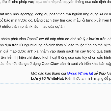
ớp lỗi cho phép vượt qua cơ chế phân quyền thông qua các định da
hát hiện nhờ agentgg, công cụ phân tích mã nguồn ứng dụng AI có k
cố bảo mật trước đó. Bằng cách truy tìm các mẫu lỗi từng xuất hiệ
 ở nhiều thành phần khác nhau của dự án.
nhóm phát triển OpenClaw đã cập nhật cơ chế xử lý allowlist trên 
nh dựa trên ID người dùng cố định thay vì các thuộc tính có thể bị t
ản giả mạo được ánh xạ nhầm vào danh sách tin cậy trong quá trình
n tên hiển thị hiện chỉ được kích hoạt thông qua các tùy chọn cấu hì
Các tổ chức đang sử dụng OpenClaw cần rà soát và triển khai bản cập n
Mời các bạn tham gia
Group WhiteHat
để thảo lu
Lưu ý từ WhiteHat:
Kiến thức an ninh mạng để 