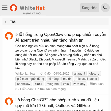
Đăng nhập
Thẻ
5 lỗ hổng trong OpenClaw cho phép chiếm quyền
AI agent trên nhiều nền tảng nhắn tin
Các nhà nghiên cứu an ninh mạng vừa phát hiện 5 lỗ hổng
zero-day trong OpenClaw, nền tảng mã nguồn mở được sử
dụng để kết nối các AI agent với những dịch vụ nhắn tin phổ
biến như Slack, Discord, Microsoft Teams, Matrix và Zalo. Các
lỗ hổng này có thể cho phép kẻ tấn công vượt qua cơ chế
kiểm...
WhiteHat Team
Chủ đề
04/06/2026
ai agent
discord
giả mạo người dùng
lỗ hổng
matrix
microsoft teams
Bình luận:
openclaw
slack
telegram
zalo
zero-day
0
Diễn đàn:
Tin tức An ninh mạng
Lỗ hổng ChatGPT cho phép trích xuất dữ liệu
quy mô lớn từ Gmail, Outlook và GitHub
Các nhà nghiên cứu an ninh mạng vừa phát hiện một chuỗi lỗ