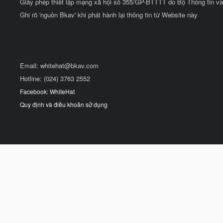
Giấy phép thiết lập mạng xã hội số 355/GP-BTTTT do Bộ Thông tin và
Ghi rõ 'nguồn Bkav' khi phát hành lại thông tin từ Website này
Email:
whitehat@bkav.com
Hotline: (024) 3763 2552
Facebook: WhiteHat
Quy định và điều khoản sử dụng