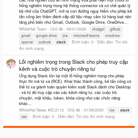
hổng nghiêm trọng trong hệ thống connector và cơ chế quản lý
bộ nhớ của ChatGPT, mở ra con đường nguy hiểm cho phép kẻ
tấn công âm thầm đánh cắp dữ liệu nhạy cảm từ hàng loạt nền
tảng phổ biến như Gmail, Outlook, Google Drive, OneDrive...
WhiteHat Team
Chủ đề
09/01/2026
chatgpt
github
gmail
google drive
jira
microsoft teams
onedrive
Bình luận: 0
Diễn đàn:
Tin tức
openai
outlook
slack
An ninh mạng
Lỗi nghiêm trọng trong Slack cho phép truy cập
kênh và cuộc trò chuyện riêng tư
Ứng dụng Slack tồn tại một lỗ hổng nghiêm trọng cho phép
thực thi mã từ xa (RCE). Khai thác thành công, kẻ tấn công có
thể từ xa giành toàn quyền kiểm soát Slack dành cho Desktop
- và từ đó truy cập vào các kênh riêng tư, các cuộc trò
chuyện, mật khẩu, token, khóa cũng như các chức năng
khác...
WhiteHat News #ID:2112
Chủ đề
01/09/2020
rce
slack
Bình luận: 0
Diễn đàn:
Tin tức An ninh mạng
xss