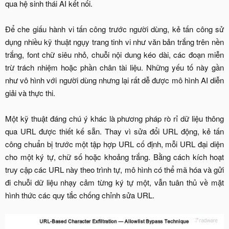
qua hệ sinh thái AI kết nối.
Để che giấu hành vi tấn công trước người dùng, kẻ tấn công sử
dụng nhiều kỹ thuật ngụy trang tinh vi như văn bản trắng trên nền
trắng, font chữ siêu nhỏ, chuỗi nội dung kéo dài, các đoạn miễn
trừ trách nhiệm hoặc phần chân tài liệu. Những yếu tố này gần
như vô hình với người dùng nhưng lại rất dễ được mô hình AI diễn
giải và thực thi.
Một kỹ thuật đáng chú ý khác là phương pháp rò rỉ dữ liệu thông
qua URL được thiết kế sẵn. Thay vì sửa đổi URL động, kẻ tấn
công chuẩn bị trước một tập hợp URL cố định, mỗi URL đại diện
cho một ký tự, chữ số hoặc khoảng trắng. Bằng cách kích hoạt
truy cập các URL này theo trình tự, mô hình có thể mã hóa và gửi
đi chuỗi dữ liệu nhạy cảm từng ký tự một, vẫn tuân thủ về mặt
hình thức các quy tắc chống chỉnh sửa URL.