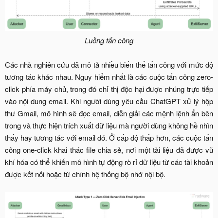
Luồng tấn công
Các nhà nghiên cứu đã mô tả nhiều biến thể tấn công với mức độ
tương tác khác nhau. Nguy hiểm nhất là các cuộc tấn công zero-
click phía máy chủ, trong đó chỉ thị độc hại được nhúng trực tiếp
vào nội dung email. Khi người dùng yêu cầu ChatGPT xử lý hộp
thư Gmail, mô hình sẽ đọc email, diễn giải các mệnh lệnh ẩn bên
trong và thực hiện trích xuất dữ liệu mà người dùng không hề nhìn
thấy hay tương tác với email đó. Ở cấp độ thấp hơn, các cuộc tấn
công one-click khai thác file chia sẻ, nơi một tài liệu đã được vũ
khí hóa có thể khiến mô hình tự động rò rỉ dữ liệu từ các tài khoản
được kết nối hoặc từ chính hệ thống bộ nhớ nội bộ.