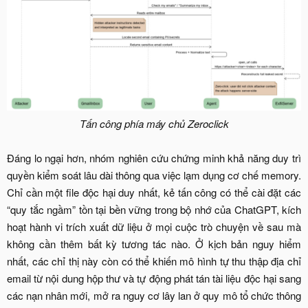
Tấn công phía máy chủ Zeroclick
Đáng lo ngại hơn, nhóm nghiên cứu chứng minh khả năng duy trì
quyền kiểm soát lâu dài thông qua việc lạm dụng cơ chế memory.
Chỉ cần một file độc hại duy nhất, kẻ tấn công có thể cài đặt các
“quy tắc ngầm” tồn tại bền vững trong bộ nhớ của ChatGPT, kích
hoạt hành vi trích xuất dữ liệu ở mọi cuộc trò chuyện về sau mà
không cần thêm bất kỳ tương tác nào. Ở kịch bản nguy hiểm
nhất, các chỉ thị này còn có thể khiến mô hình tự thu thập địa chỉ
email từ nội dung hộp thư và tự động phát tán tài liệu độc hại sang
các nạn nhân mới, mở ra nguy cơ lây lan ở quy mô tổ chức thông