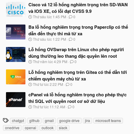
à
Cisco vá 12 lỗ hổng nghiêm trọng trên SD-WAN
y
và IOS XE, có lỗi đạt CVSS 9.9
b
N
Thứ sáu lúc 1:45 PM
0
ắ
g
t
à
Ba lỗ hổng nghiêm trọng trong Paperclip có thể
đ
y
ầ
dẫn đến thực thi mã từ xa
b
u
N
Thứ sáu lúc 1:22 PM
0
ắ
g
t
à
Lỗ hổng OVSwrap trên Linux cho phép người
đ
y
ầ
dùng thường leo thang đặc quyền lên root
b
u
N
Thứ năm lúc 4:29 PM
0
ắ
g
t
à
Lỗ hổng nghiêm trọng trên Gitea có thể dẫn tới
đ
y
ầ
chiếm quyền máy chủ từ xa
b
u
N
Thứ tư lúc 2:22 PM
0
ắ
g
t
à
cPanel vá lỗ hổng nghiêm trọng cho phép thực
đ
y
ầ
thi SQL với quyền root cơ sở dữ liệu
b
u
N
Thứ tư lúc 11:12 AM
0
ắ
g
t
à
đ
T
chatgpt
github
gmail
google drive
jira
microsoft teams
y
ầ
h
b
u
onedrive
openai
outlook
slack
ắ
ẻ