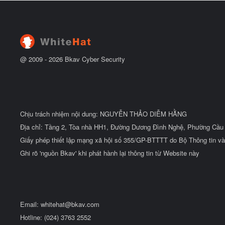
t
đ
ầ
u
@ 2009 -
2026
Bkav Cyber Security
Chịu trách nhiệm nội dung: NGUYỄN THẢO DIỄM HẰNG
Địa chỉ: Tầng 2, Tòa nhà HH1, Đường Dương Đình Nghệ, Phường Cầu 
Giấy phép thiết lập mạng xã hội số 355/GP-BTTTT do Bộ Thông tin và
Ghi rõ 'nguồn Bkav' khi phát hành lại thông tin từ Website này
Email:
whitehat@bkav.com
Hotline: (024) 3763 2552