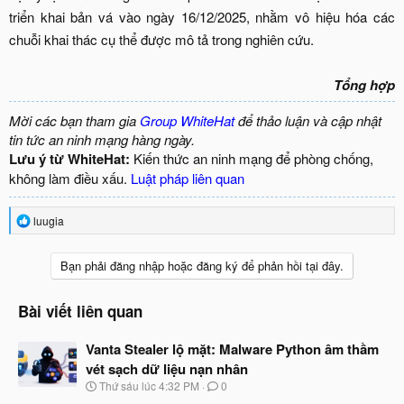
triển khai bản vá vào ngày 16/12/2025, nhằm vô hiệu hóa các
chuỗi khai thác cụ thể được mô tả trong nghiên cứu.
Tổng hợp
Mời các bạn tham gia
Group WhiteHat
để thảo luận và cập nhật
tin tức an ninh mạng hàng ngày.
Lưu ý từ WhiteHat:
Kiến thức an ninh mạng để phòng chống,
không làm điều xấu.
Luật pháp liên quan
R
luugia
e
a
c
Bạn phải đăng nhập hoặc đăng ký để phản hồi tại đây.
t
i
o
Bài viết liên quan
n
s
Vanta Stealer lộ mặt: Malware Python âm thầm
:
vét sạch dữ liệu nạn nhân
N
Thứ sáu lúc 4:32 PM
0
g