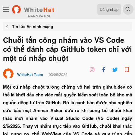
Đăng nhập
Tin tức An ninh mạng
Chuỗi tấn công nhắm vào VS Code
có thể đánh cắp GitHub token chỉ với
một cú nhấp chuột
WhiteHat Team
03/06/2026
Một cú nhấp chuột tưởng chừng vô hại trên github.dev có
thể là khởi đầu cho việc mất quyền kiểm soát toàn bộ kho mã
nguồn riêng tư trên GitHub. Đó là cảnh báo được nhà nghiên
cứu bảo mật Ammar Askar đưa ra khi công bố chuỗi khai
thác mới nhắm vào Visual Studio Code (VS Code) ngày
2/6/2026. Thay vì nhắm trực tiếp vào GitHub, chuỗi khai thác
lợi dụng cơ chế WebView của VS Code và quy trình cấp