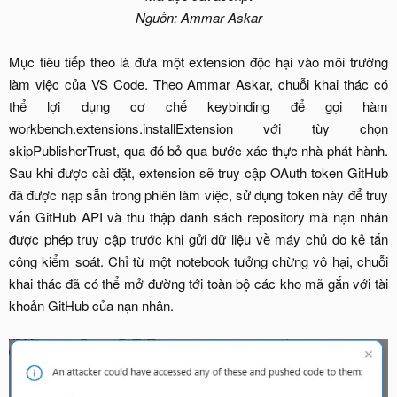
Nguồn: Ammar Askar
Mục tiêu tiếp theo là đưa một extension độc hại vào môi trường
làm việc của VS Code. Theo Ammar Askar, chuỗi khai thác có
thể lợi dụng cơ chế keybinding để gọi hàm
workbench.extensions.installExtension với tùy chọn
skipPublisherTrust, qua đó bỏ qua bước xác thực nhà phát hành.
Sau khi được cài đặt, extension sẽ truy cập OAuth token GitHub
đã được nạp sẵn trong phiên làm việc, sử dụng token này để truy
vấn GitHub API và thu thập danh sách repository mà nạn nhân
được phép truy cập trước khi gửi dữ liệu về máy chủ do kẻ tấn
công kiểm soát. Chỉ từ một notebook tưởng chừng vô hại, chuỗi
khai thác đã có thể mở đường tới toàn bộ các kho mã gắn với tài
khoản GitHub của nạn nhân.