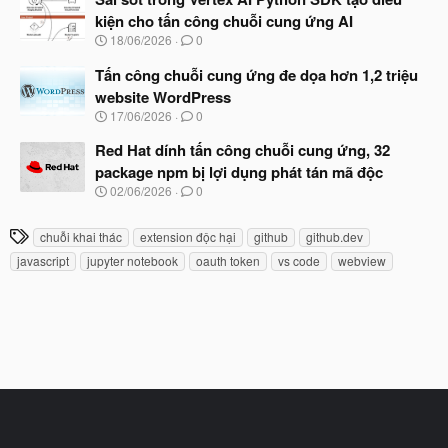
đ
y
ầ
kiện cho tấn công chuỗi cung ứng AI
b
u
N
18/06/2026
0
ắ
g
t
à
Tấn công chuỗi cung ứng đe dọa hơn 1,2 triệu
đ
y
ầ
website WordPress
b
u
N
17/06/2026
0
ắ
g
t
à
Red Hat dính tấn công chuỗi cung ứng, 32
đ
y
ầ
package npm bị lợi dụng phát tán mã độc
b
u
N
02/06/2026
0
ắ
g
t
à
đ
T
chuỗi khai thác
extension độc hại
github
github.dev
y
ầ
h
b
u
javascript
jupyter notebook
oauth token
vs code
webview
ắ
ẻ
t
đ
ầ
u