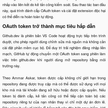
nhấp vào liên kết do kẻ tấn công kiểm soát. Sau thao tác ban đầu
này, quá trình đánh cắp OAuth token và cài đặt extension độc hại
có thể diễn ra hoàn toàn tự động.​
OAuth token trở thành mục tiêu hấp dẫn​
Github.dev là phiên bản VS Code hoạt động trực tiếp trên trình
duyệt, cho phép người dùng chỉnh sửa mã nguồn mà không cần
cài đặt phần mềm cục bộ. Để duy trì trải nghiệm đăng nhập liền
mạch, GitHub tự động chuyển một OAuth token sang phiên làm
việc trên github.dev khi người dùng mở repository bằng môi
trường này.
Theo Ammar Askar, token được cấp không chỉ giới hạn trong
repository đang được truy cập mà có thể được sử dụng với mọi
kho mã mà tài khoản đang sở hữu hoặc được cấp quyền. Nếu
token bị đánh cắp, kẻ tấn công có thể tiếp cận toàn bộ các
repository riêng tư của nạn nhân thay vì chỉ một dự án đơn lẻ.
Đây cũng là yếu tố khiến lỗ hổng trở nên đặc biệt nguy hiểm. Với