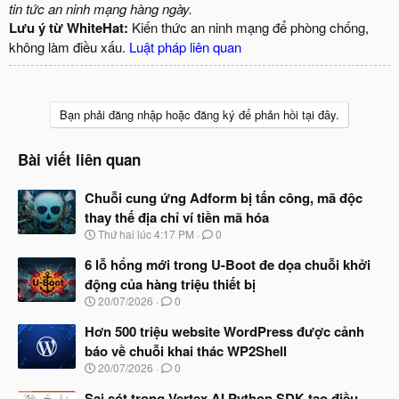
tin tức an ninh mạng hàng ngày.
Lưu ý từ WhiteHat:
Kiến thức an ninh mạng để phòng chống,
không làm điều xấu.
Luật pháp liên quan
Bạn phải đăng nhập hoặc đăng ký để phản hồi tại đây.
Bài viết liên quan
Chuỗi cung ứng Adform bị tấn công, mã độc
thay thế địa chỉ ví tiền mã hóa
N
Thứ hai lúc 4:17 PM
0
g
à
6 lỗ hổng mới trong U-Boot đe dọa chuỗi khởi
y
động của hàng triệu thiết bị
b
N
20/07/2026
0
ắ
g
t
à
Hơn 500 triệu website WordPress được cảnh
đ
y
ầ
báo về chuỗi khai thác WP2Shell
b
u
N
20/07/2026
0
ắ
g
t
à
Sai sót trong Vertex AI Python SDK tạo điều