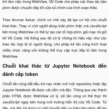
khi làm việc trong WebView, VS Code cho phép các thao tác bàn
phím được chuyển tiếp tới cửa sổ chính của trình soạn thảo.
Theo Ammar Askar, chính cơ chế này đã tạo cơ hội cho chuỗi
khai thác. Thay vì chờ người dùng nhấn phím thật, mã JavaScript
bên trong WebView có thể tự tạo các tổ hợp phím giả mạo rồi gửi
tới VS Code. Hệ thống sau đó xử lý những tín hiệu này như các
thao tác hợp lệ từ người dùng, cho phép kẻ tấn công kích hoạt
nhiều chức năng vốn không thể truy cập trực tiếp từ bên trong
WebView.​
Chuỗi khai thác từ Jupyter Notebook đến
đánh cắp token​
Chuỗi tấn công bắt đầu khi nạn nhân mở một repository hoặc tệp
Jupyter Notebook đã được cài cắm mã độc. Thông qua các thành
phần HTML được WebView xử lý, kẻ tấn công có thể thực thi
JavaScript ngay bên trong môi trường hiển thị của VS Code. Từ
đây, mã độc lợi dụng cơ chế chuyển tiếp sự kiện bàn phím để tạo