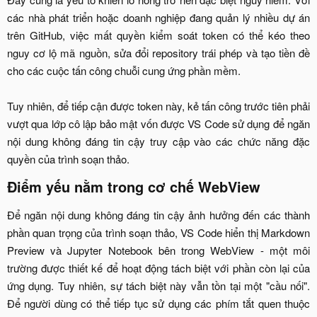
các nhà phát triển hoặc doanh nghiệp đang quản lý nhiều dự án
trên GitHub, việc mất quyền kiểm soát token có thể kéo theo
nguy cơ lộ mã nguồn, sửa đổi repository trái phép và tạo tiền đề
cho các cuộc tấn công chuỗi cung ứng phần mềm.
Tuy nhiên, để tiếp cận được token này, kẻ tấn công trước tiên phải
vượt qua lớp cô lập bảo mật vốn được VS Code sử dụng để ngăn
nội dung không đáng tin cậy truy cập vào các chức năng đặc
quyền của trình soạn thảo.​
Điểm yếu nằm trong cơ chế WebView​
Để ngăn nội dung không đáng tin cậy ảnh hưởng đến các thành
phần quan trọng của trình soạn thảo, VS Code hiển thị Markdown
Preview và Jupyter Notebook bên trong WebView - một môi
trường được thiết kế để hoạt động tách biệt với phần còn lại của
ứng dụng. Tuy nhiên, sự tách biệt này vẫn tồn tại một "cầu nối".
Để người dùng có thể tiếp tục sử dụng các phím tắt quen thuộc