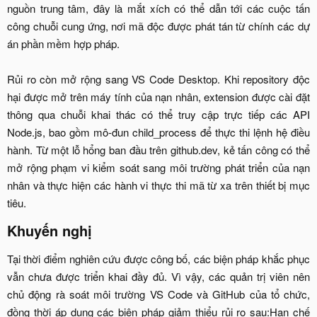
nguồn trung tâm, đây là mắt xích có thể dẫn tới các cuộc tấn
công chuỗi cung ứng, nơi mã độc được phát tán từ chính các dự
án phần mềm hợp pháp.
Rủi ro còn mở rộng sang VS Code Desktop. Khi repository độc
hại được mở trên máy tính của nạn nhân, extension được cài đặt
thông qua chuỗi khai thác có thể truy cập trực tiếp các API
Node.js, bao gồm mô-đun child_process để thực thi lệnh hệ điều
hành. Từ một lỗ hổng ban đầu trên github.dev, kẻ tấn công có thể
mở rộng phạm vi kiểm soát sang môi trường phát triển của nạn
nhân và thực hiện các hành vi thực thi mã từ xa trên thiết bị mục
tiêu.​
Khuyến nghị​
Tại thời điểm nghiên cứu được công bố, các biện pháp khắc phục
vẫn chưa được triển khai đầy đủ. Vì vậy, các quản trị viên nên
chủ động rà soát môi trường VS Code và GitHub của tổ chức,
đồng thời áp dụng các biện pháp giảm thiểu rủi ro sau:Hạn chế