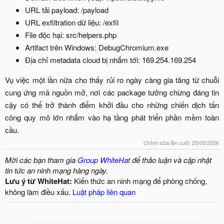
URL tải payload: /payload​
URL exfiltration dữ liệu: /exfil​
File độc hại: src/helpers.php​
Artifact trên Windows: DebugChromium.exe​
Địa chỉ metadata cloud bị nhắm tới: 169.254.169.254​
Vụ việc một lần nữa cho thấy rủi ro ngày càng gia tăng từ chuỗi
cung ứng mã nguồn mở, nơi các package tưởng chừng đáng tin
cậy có thể trở thành điểm khởi đầu cho những chiến dịch tấn
công quy mô lớn nhắm vào hạ tầng phát triển phần mềm toàn
cầu.​
Chỉnh sửa lần cuối:
25/05/2026
Mời các bạn tham gia
Group WhiteHat
để thảo luận và cập nhật
tin tức an ninh mạng hàng ngày.
Lưu ý từ WhiteHat:
Kiến thức an ninh mạng để phòng chống,
không làm điều xấu.
Luật pháp liên quan