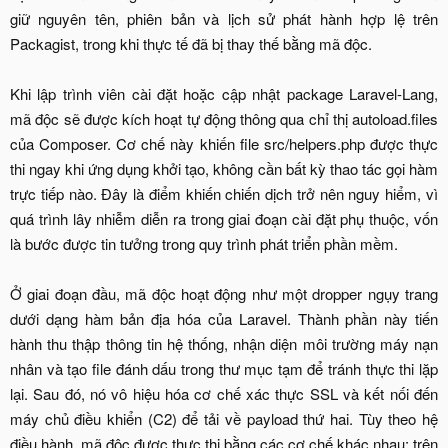
giữ nguyên tên, phiên bản và lịch sử phát hành hợp lệ trên
Packagist, trong khi thực tế đã bị thay thế bằng mã độc.
Khi lập trình viên cài đặt hoặc cập nhật package Laravel-Lang,
mã độc sẽ được kích hoạt tự động thông qua chỉ thị autoload.files
của Composer. Cơ chế này khiến file src/helpers.php được thực
thi ngay khi ứng dụng khởi tạo, không cần bất kỳ thao tác gọi hàm
trực tiếp nào. Đây là điểm khiến chiến dịch trở nên nguy hiểm, vì
quá trình lây nhiễm diễn ra trong giai đoạn cài đặt phụ thuộc, vốn
là bước được tin tưởng trong quy trình phát triển phần mềm.
Ở giai đoạn đầu, mã độc hoạt động như một dropper ngụy trang
dưới dạng hàm bản địa hóa của Laravel. Thành phần này tiến
hành thu thập thông tin hệ thống, nhận diện môi trường máy nạn
nhân và tạo file đánh dấu trong thư mục tạm để tránh thực thi lặp
lại. Sau đó, nó vô hiệu hóa cơ chế xác thực SSL và kết nối đến
máy chủ điều khiển (C2) để tải về payload thứ hai. Tùy theo hệ
điều hành, mã độc được thực thi bằng các cơ chế khác nhau: trên