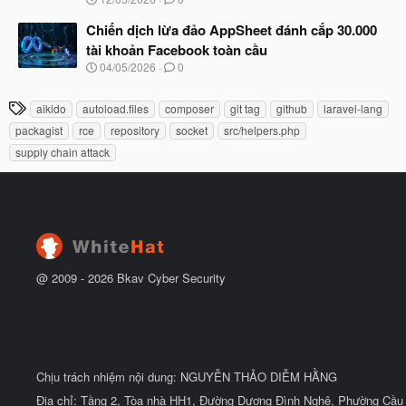
ắ
g
t
à
Chiến dịch lừa đảo AppSheet đánh cắp 30.000
đ
y
ầ
tài khoản Facebook toàn cầu
b
u
N
04/05/2026
0
ắ
g
t
à
đ
T
aikido
autoload.files
composer
git tag
github
laravel-lang
y
ầ
h
b
u
packagist
rce
repository
socket
src/helpers.php
ắ
ẻ
supply chain attack
t
đ
ầ
u
@ 2009 -
2026
Bkav Cyber Security
Chịu trách nhiệm nội dung: NGUYỄN THẢO DIỄM HẰNG
Địa chỉ: Tầng 2, Tòa nhà HH1, Đường Dương Đình Nghệ, Phường Cầu 