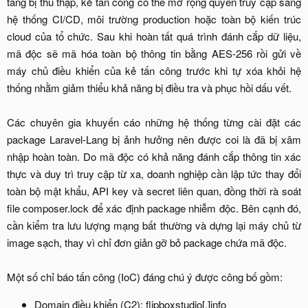
tầng bị thu thập, kẻ tấn công có thể mở rộng quyền truy cập sang
hệ thống CI/CD, môi trường production hoặc toàn bộ kiến trúc
cloud của tổ chức. Sau khi hoàn tất quá trình đánh cắp dữ liệu,
mã độc sẽ mã hóa toàn bộ thông tin bằng AES-256 rồi gửi về
máy chủ điều khiển của kẻ tấn công trước khi tự xóa khỏi hệ
thống nhằm giảm thiểu khả năng bị điều tra và phục hồi dấu vết.
Các chuyên gia khuyến cáo những hệ thống từng cài đặt các
package Laravel-Lang bị ảnh hưởng nên được coi là đã bị xâm
nhập hoàn toàn. Do mã độc có khả năng đánh cắp thông tin xác
thực và duy trì truy cập từ xa, doanh nghiệp cần lập tức thay đổi
toàn bộ mật khẩu, API key và secret liên quan, đồng thời rà soát
file composer.lock để xác định package nhiễm độc. Bên cạnh đó,
cần kiểm tra lưu lượng mạng bất thường và dựng lại máy chủ từ
image sạch, thay vì chỉ đơn giản gỡ bỏ package chứa mã độc.
Một số chỉ báo tấn công (IoC) đáng chú ý được công bố gồm:​
Domain điều khiển (C2): flipboxstudio[.]info​