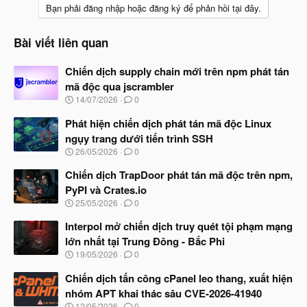
Bạn phải đăng nhập hoặc đăng ký để phản hồi tại đây.
Bài viết liên quan
Chiến dịch supply chain mới trên npm phát tán
mã độc qua jscrambler
N
14/07/2026
0
g
à
Phát hiện chiến dịch phát tán mã độc Linux
y
ngụy trang dưới tiến trình SSH
b
N
26/05/2026
0
ắ
g
t
à
Chiến dịch TrapDoor phát tán mã độc trên npm,
đ
y
ầ
PyPI và Crates.io
b
u
N
25/05/2026
0
ắ
g
t
à
Interpol mở chiến dịch truy quét tội phạm mạng
đ
y
ầ
lớn nhất tại Trung Đông - Bắc Phi
b
u
N
19/05/2026
0
ắ
g
t
à
Chiến dịch tấn công cPanel leo thang, xuất hiện
đ
y
ầ
nhóm APT khai thác sâu CVE-2026-41940
b
u
N
12/05/2026
0