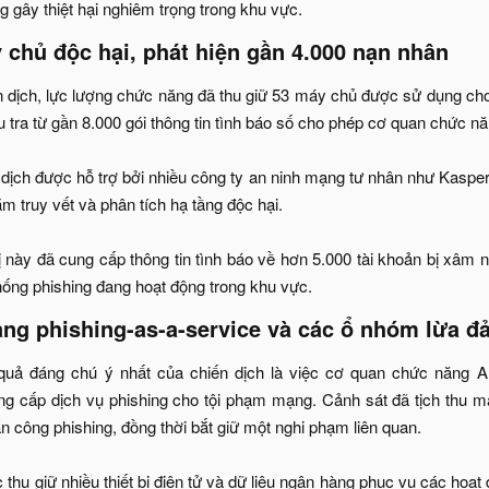
g gây thiệt hại nghiêm trọng trong khu vực.​
 chủ độc hại, phát hiện gần 4.000 nạn nhân​
 dịch, lực lượng chức năng đã thu giữ 53 máy chủ được sử dụng cho 
ều tra từ gần 8.000 gói thông tin tình báo số cho phép cơ quan chức n
ến dịch được hỗ trợ bởi nhiều công ty an ninh mạng tư nhân như Kas
 truy vết và phân tích hạ tầng độc hại.
này đã cung cấp thông tin tình báo về hơn 5.000 tài khoản bị xâm nh
hống phishing đang hoạt động trong khu vực.​
ảng phishing-as-a-service và các ổ nhóm lừa đả
quả đáng chú ý nhất của chiến dịch là việc cơ quan chức năng Alge
g cấp dịch vụ phishing cho tội phạm mạng. Cảnh sát đã tịch thu m
n công phishing, đồng thời bắt giữ một nghi phạm liên quan.
 thu giữ nhiều thiết bị điện tử và dữ liệu ngân hàng phục vụ các hoạ