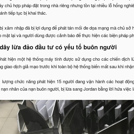
y chủ hợp pháp đặt trong nhà riêng nhưng tồn tại nhiều lỗ hổng ngh
nh tiếp tục bị khai thác.
ị bị xâm nhập đã bị lợi dụng để phát tán mối đe dọa mạng mà chủ sở h
 mật lại và người dùng được cảnh báo để thực hiện các biện pháp phò
ây lừa đảo đầu tư có yếu tố buôn người​
phát hiện một hệ thống máy tính được sử dụng cho các chiến dịch l
g giao dịch giả mạo trước khi toàn bộ hệ thống biến mất sau khi nhận
c lượng chức năng phát hiện 15 người đang vận hành các hoạt động 
à nạn nhân của nạn buôn người, bị lừa sang Jordan bằng lời hứa việc 