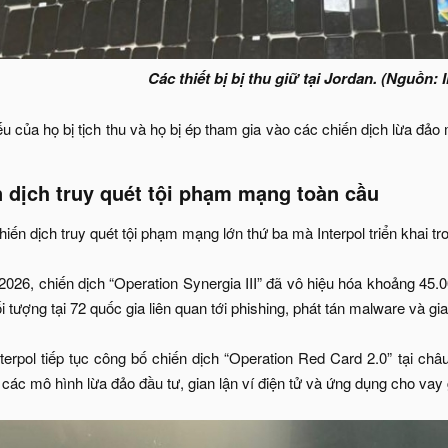
Các thiết bị bị thu giữ tại Jordan. (N
guồn: I
iếu của họ bị tịch thu và họ bị ép tham gia vào các chiến dịch lừa 
 dịch truy quét tội phạm mạng toàn cầu​
iến dịch truy quét tội phạm mạng lớn thứ ba mà Interpol triển khai t
026, chiến dịch “Operation Synergia III” đã vô hiệu hóa khoảng 45.00
i tượng tại 72 quốc gia liên quan tới phishing, phát tán malware và gia
terpol tiếp tục công bố chiến dịch “Operation Red Card 2.0” tại châu
 các mô hình lừa đảo đầu tư, gian lận ví điện tử và ứng dụng cho vay 