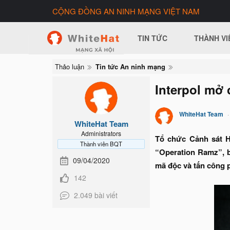
CỘNG ĐỒNG AN NINH MẠNG VIỆT NAM
TIN TỨC
THÀNH VI
Thảo luận
Tin tức An ninh mạng
Interpol mở 
WhiteHat Team
WhiteHat Team
Administrators
Tổ chức Cảnh sát H
Thành viên BQT
“Operation Ramz”, b
09/04/2020
mã độc và tấn công 
142
2.049 bài viết