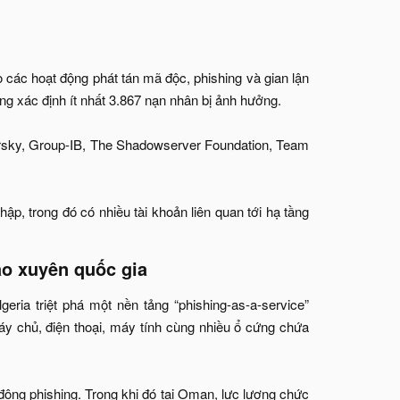
các hoạt động phát tán mã độc, phishing và gian lận
ăng xác định ít nhất 3.867 nạn nhân bị ảnh hưởng.
persky, Group-IB, The Shadowserver Foundation, Team
ập, trong đó có nhiều tài khoản liên quan tới hạ tầng
o xuyên quốc gia​
ria triệt phá một nền tảng “phishing-as-a-service”
áy chủ, điện thoại, máy tính cùng nhiều ổ cứng chứa
t động phishing. Trong khi đó tại Oman, lực lượng chức