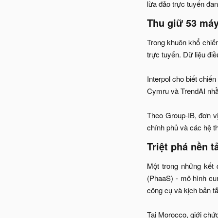
lừa đảo trực tuyến đan
Thu giữ 53 máy
Trong khuôn khổ chiến
trực tuyến. Dữ liệu đi
Interpol cho biết chi
Cymru và TrendAI nhằm
Theo Group-IB, đơn vị 
chính phủ và các hệ t
Triệt phá nền t
Một trong những kết 
(PhaaS) - mô hình cun
công cụ và kịch bản tấ
Tại Morocco, giới chức