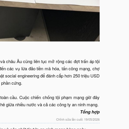
 và châu Âu cũng liên tục mở rộng các đợt trấn áp tội
 đến các vụ lừa đảo tiền mã hóa, tấn công mạng, chợ
ật social engineering để đánh cắp hơn 250 triệu USD
ử phần cứng.
toàn cầu. Cuộc chiến chống tội phạm mạng giờ đây
hẽ giữa nhiều nước và cả các công ty an ninh mạng.​
Tổng hợp
Chỉnh sửa lần cuối:
19/05/2026