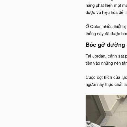
năng phát hiện một má
được vô hiệu hóa để trá
Ở Qatar, nhiều thiết b
thống này đã được bảo
Bóc gỡ đường d
Tại Jordan, cảnh sát 
tiền vào những nền tản
Cuộc đột kích của lự
người này thực chất l