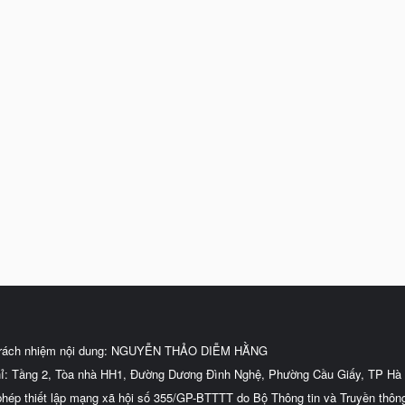
trách nhiệm nội dung: NGUYỄN THẢO DIỄM HẰNG
hỉ: Tầng 2, Tòa nhà HH1, Đường Dương Đình Nghệ, Phường Cầu Giấy, TP Hà 
phép thiết lập mạng xã hội số 355/GP-BTTTT do Bộ Thông tin và Truyền thôn