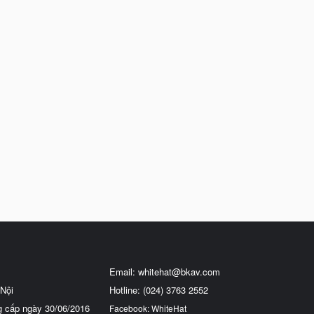
Email:
whitehat@bkav.com
Nội
Hotline: (024) 3763 2552
g cấp ngày 30/06/2016
Facebook: WhiteHat