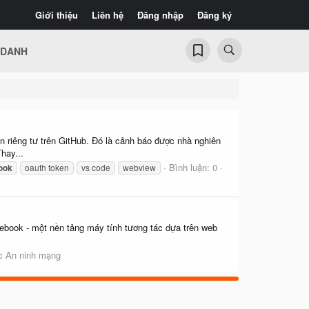
Giới thiệu
Liên hệ
Đăng nhập
Đăng ký
 DANH
n riêng tư trên GitHub. Đó là cảnh báo được nhà nghiên
hay...
Bình luận: 0
ook
oauth token
vs code
webview
ebook - một nền tảng máy tính tương tác dựa trên web
ức An ninh mạng