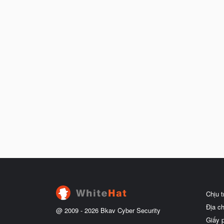
Chịu 
Địa c
@ 2009 -
2026
Bkav Cyber Security
Giấy 