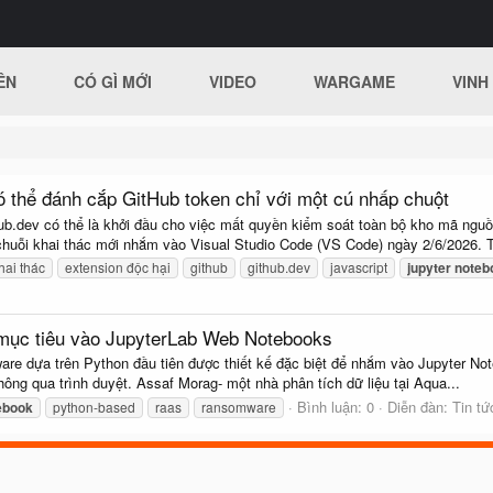
ÊN
CÓ GÌ MỚI
VIDEO
WARGAME
VINH
 thể đánh cắp GitHub token chỉ với một cú nhấp chuột
ub.dev có thể là khởi đầu cho việc mất quyền kiểm soát toàn bộ kho mã nguồ
huỗi khai thác mới nhắm vào Visual Studio Code (VS Code) ngày 2/6/2026. T
hai thác
extension độc hại
github
github.dev
javascript
jupyter
noteb
ục tiêu vào JupyterLab Web Notebooks
e dựa trên Python đầu tiên được thiết kế đặc biệt để nhắm vào Jupyter Not
ông qua trình duyệt. Assaf Morag- một nhà phân tích dữ liệu tại Aqua...
Bình luận: 0
Diễn đàn:
Tin t
ebook
python-based
raas
ransomware