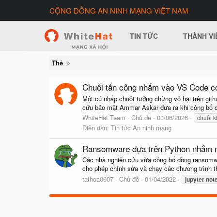
CỘNG ĐỒNG AN NINH MẠNG VIỆT NAM
TIN TỨC
THÀNH VI
Thẻ
Chuỗi tấn công nhắm vào VS Code có
Một cú nhấp chuột tưởng chừng vô hại trên gith
cứu bảo mật Ammar Askar đưa ra khi công bố c
WhiteHat Team
Chủ đề
03/06/2026
chuỗi k
Diễn đàn:
Tin tức An ninh mạng
Ransomware dựa trên Python nhắm m
Các nhà nghiên cứu vừa công bố dòng ransomwar
cho phép chỉnh sửa và chạy các chương trình th
tathoa0607
Chủ đề
01/04/2022
jupyter
not